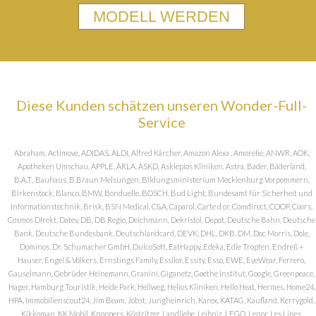
MODELL WERDEN
Diese Kunden schätzen unseren Wonder-Full-
Service
Abraham, Actimove, ADIDAS, ALDI, Alfred Kärcher, Amazon Alexa , Amorelie, ANWR, AOK,
Apotheken Umschau, APPLE, ARLA, ASKD, Asklepios Kliniken, Astra, Bader, Bäderland,
B.A.T., Bauhaus, B.Braun Melsungen, Bildungsministerium Mecklenburg Vorpommern,
Birkenstock, Blanco, BMW, Bonduelle, BOSCH, Bud Light, Bundesamt für Sicherheit und
Informationstechnik, Brisk, BSN Medical, C&A, Caparol, Carte d or, Comdirect, COOP, Coors,
Cosmos DIrekt, Datev, DB, DB Regio, Deichmann, Dekristol, Depot, Deutsche Bahn, Deutsche
Bank, Deutsche Bundesbank, Deutschlandcard, DEVK, DHL, DKB, DM, Doc Morris, Dole,
Dominos, Dr. Schumacher GmbH, DulcoSoft, EatHappy, Edeka, Edle Tropfen, Endreß +
Hauser, Engel & Völkers, Ernstings Family, Essilor, Essity, Esso, EWE, EyeWear, Ferrero,
Gauselmann, Gebrüder Heinemann, Granini, Giganetz, Goethe Institut, Google, Greenpeace,
Hager, Hamburg Touristik, Heide Park, Hellweg, Helios Kliniken, Hello Heat, Hermes, Home24,
HPA, Immobilienscout24, Jim Beam, Jobst, Jungheinrich, Karex, KATAG, Kaufland, Kerrygold,
Kikkoman, KK Mobil, Knoppers, Köstritzer, Landliebe, Leibniz, LEGO, Lenor, Les Lines,