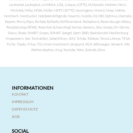
Leukomed, Leukoplast, Lichtblick, LIDL, Livique, LOTTO, McDonalds, Meßmer, Merci,
Michelob, Milka, MOIA, Müller, NEFF, NETTO, Neutrogena, Nimm2, Nivea, Nobilia,
Nordmark, Nordzucker, Notebooksbilliger.de, Novartis, Nutella, O2, OBI, Optimus, Overtake,
Payever, Penny, Pepsi, Perfood, Raffaello, Raiffeisenbank, Ratiopharm, Ravensburger, Rebuy,
Restplatzshop, REWE, Rosenhof, Schwarzkopf, Senseo, Siemens, Sika, Simply, Siri-Derma,
Sixtus, Skoda, SMART, Snipes, SOMAT, Spiegel, Sport 2000, Staatskanzlei Mecklenburg
Virpommern, Star Tankstellen, Siebel Eltron, Stihl, Tchibo, Telekom, Tena & Librese, TESA,
TicTac, Toyota, Trilux, TUI, Union Investment, Vanguard, VGH, Volkswagen, Vorwerk, VW,
Weihenstephan, Xing, Youtube, Yxlon, Zalando, Zeiss
INFORMATIONEN
KONTAKT
IMPRESSSUM
DATENSCHUTZ
AGB
SOCIAL