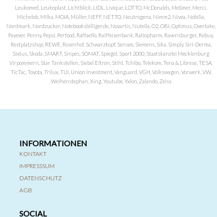
Leukomed, Leukoplast, Lichtblick, LIDL, Livique, LOTTO, McDonalds, Meßmer, Merci,
Michelob, Milka, MOIA, Müller, NEFF, NETTO, Neutrogena, Nimm2, Nivea, Nobilia,
Nordmark, Nordzucker, Notebooksbilliger.de, Novartis, Nutella, O2, OBI, Optimus, Overtake,
Payever, Penny, Pepsi, Perfood, Raffaello, Raiffeisenbank, Ratiopharm, Ravensburger, Rebuy,
Restplatzshop, REWE, Rosenhof, Schwarzkopf, Senseo, Siemens, Sika, Simply, Siri-Derma,
Sixtus, Skoda, SMART, Snipes, SOMAT, Spiegel, Sport 2000, Staatskanzlei Mecklenburg
Virpommern, Star Tankstellen, Siebel Eltron, Stihl, Tchibo, Telekom, Tena & Librese, TESA,
TicTac, Toyota, Trilux, TUI, Union Investment, Vanguard, VGH, Volkswagen, Vorwerk, VW,
Weihenstephan, Xing, Youtube, Yxlon, Zalando, Zeiss
INFORMATIONEN
KONTAKT
IMPRESSSUM
DATENSCHUTZ
AGB
SOCIAL