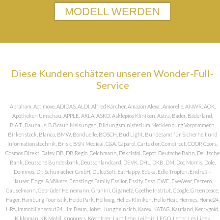
MODELL WERDEN
Diese Kunden schätzen unseren Wonder-Full-
Service
Abraham, Actimove, ADIDAS, ALDI, Alfred Kärcher, Amazon Alexa , Amorelie, ANWR, AOK,
Apotheken Umschau, APPLE, ARLA, ASKD, Asklepios Kliniken, Astra, Bader, Bäderland,
B.A.T., Bauhaus, B.Braun Melsungen, Bildungsministerium Mecklenburg Vorpommern,
Birkenstock, Blanco, BMW, Bonduelle, BOSCH, Bud Light, Bundesamt für Sicherheit und
Informationstechnik, Brisk, BSN Medical, C&A, Caparol, Carte d or, Comdirect, COOP, Coors,
Cosmos DIrekt, Datev, DB, DB Regio, Deichmann, Dekristol, Depot, Deutsche Bahn, Deutsche
Bank, Deutsche Bundesbank, Deutschlandcard, DEVK, DHL, DKB, DM, Doc Morris, Dole,
Dominos, Dr. Schumacher GmbH, DulcoSoft, EatHappy, Edeka, Edle Tropfen, Endreß +
Hauser, Engel & Völkers, Ernstings Family, Essilor, Essity, Esso, EWE, EyeWear, Ferrero,
Gauselmann, Gebrüder Heinemann, Granini, Giganetz, Goethe Institut, Google, Greenpeace,
Hager, Hamburg Touristik, Heide Park, Hellweg, Helios Kliniken, Hello Heat, Hermes, Home24,
HPA, Immobilienscout24, Jim Beam, Jobst, Jungheinrich, Karex, KATAG, Kaufland, Kerrygold,
Kikkoman, KK Mobil, Knoppers, Köstritzer, Landliebe, Leibniz, LEGO, Lenor, Les Lines,