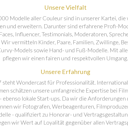
Unsere Vielfalt
00 Modelle aller Couleur sind in unserer Kartei, die 
ren und erweitern. Darunter sind erfahrene Profi-Mo
aces, Influencer, Testimonials, Moderatoren, Sprecher
. Wir vermitteln Kinder, Paare, Familien, Zwillinge, B
urvy-Models sowie Hand- und Fuß-Modelle. Mit all
pflegen wir einen fairen und respektvollen Umgang
Unsere Erfahrung
 steht Wondercast für Professionalität. Internationa
en schätzen unsere umfangreiche Expertise bei Film
- ebenso lokale Start-ups. Da wir die Anforderungen
önnen wir Fotografen, Werbeagenturen, Filmproduze
elle - qualifiziert zu Honorar- und Vertragsgestaltu
egen wir Wert auf Loyalität gegenüber allen Vertrags