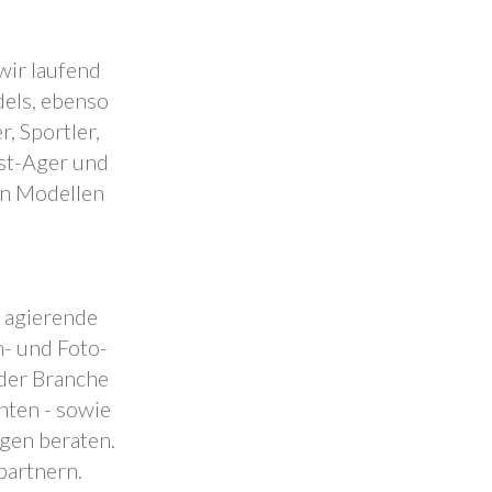
wir laufend
dels, ebenso
, Sportler,
est-Ager und
en Modellen
.
l agierende
- und Foto-
 der Branche
nten - sowie
ngen beraten.
partnern.