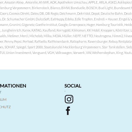
er, Amazon Alexa , Amorelie, ANWR, AOK, Apotheken Umschau, APPLE, ARLA, ASKD, Asklepios Kli
nburg Vorpommern, Birkenstock, Blanco, BMW, Bonduelle, BOSCH, Bud Light, Bundesamt fü
OP, Coors, Cosmos DIrekt, Datev, DB, DB Regio, Deichmann, Dekristol, Depot, Deutsche Bahn, D
Dr. Schumacher GmbH, DulcoSoft, EatHappy, Edeka, Edle Tropfen, Endreß + Hauser, Engel & Völk
n, Granini, Giganetz, Goethe Institut, Google, Greenpeace, Hager, Hamburg Touristik, Heide P
Jungheinrich, Karex, KATAG, Kaufland, Kerrygold, Kikkoman, KK Mobil, Knoppers, Köstritzer, L
nalds, Meßmer, Merci, Michelob, Milka, MOIA, Müller, NEFF, NETTO, Neutrogena, Nimm2, Nivea,
ver, Penny, Pepsi, Perfood, Raffaello, Raiffeisenbank, Ratiopharm, Ravensburger, Rebuy, Restpl
pes, SOMAT, Spiegel, Sport 2000, Staatskanzlei Mecklenburg Virpommern, Star Tankstellen, Siebel
x, TUI, Union Investment, Vanguard, VGH, Volkswagen, Vorwerk, VW, Weihenstephan, Xing, Youtub
RMATIONEN
SOCIAL
T
'
SSUM
CHUTZ