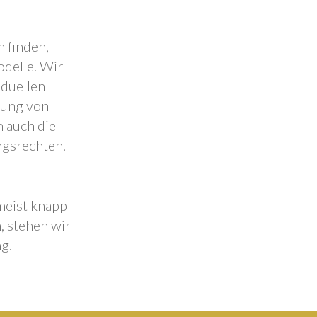
 finden,
odelle. Wir
iduellen
lung von
 auch die
ngsrechten.
 meist knapp
, stehen wir
g.