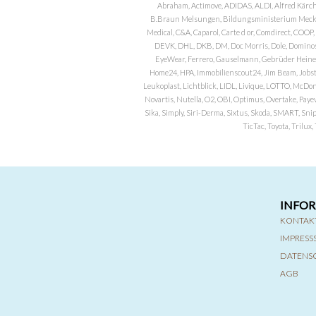
Abraham, Actimove, ADIDAS, ALDI, Alfred Kärch
B.Braun Melsungen, Bildungsministerium Meckle
Medical, C&A, Caparol, Carte d or, Comdirect, CO
DEVK, DHL, DKB, DM, Doc Morris, Dole, Dominos, 
EyeWear, Ferrero, Gauselmann, Gebrüder Heineman
Home24, HPA, Immobilienscout24, Jim Beam, Jobst, 
Leukoplast, Lichtblick, LIDL, Livique, LOTTO, McDo
Novartis, Nutella, O2, OBI, Optimus, Overtake, Paye
Sika, Simply, Siri-Derma, Sixtus, Skoda, SMART, Sni
TicTac, Toyota, Trilu
INFO
KONTAK
IMPRES
DATENS
AGB