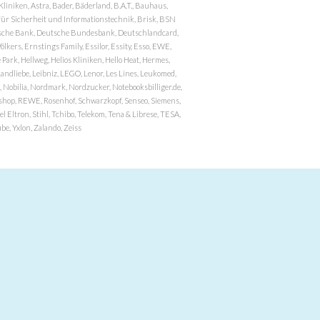
niken, Astra, Bader, Bäderland, B.A.T., Bauhaus,
r Sicherheit und Informationstechnik, Brisk, BSN
eutsche Bank, Deutsche Bundesbank, Deutschlandcard,
ers, Ernstings Family, Essilor, Essity, Esso, EWE,
ark, Hellweg, Helios Kliniken, Hello Heat, Hermes,
andliebe, Leibniz, LEGO, Lenor, Les Lines, Leukomed,
 Nobilia, Nordmark, Nordzucker, Notebooksbilliger.de,
atzshop, REWE, Rosenhof, Schwarzkopf, Senseo, Siemens,
 Eltron, Stihl, Tchibo, Telekom, Tena & Librese, TESA,
e, Yxlon, Zalando, Zeiss