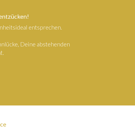
 entzücken!
heitsideal entsprechen.
ahnlücke, Deine abstehenden
t.
ice