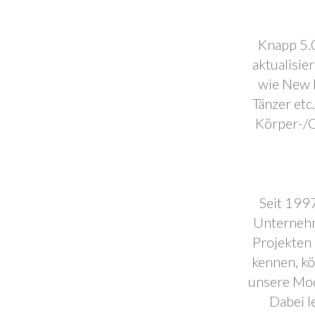
Knapp 5.0
aktualisie
wie New F
Tänzer etc
Körper-/C
Seit 1997
Unternehm
Projekten 
kennen, k
unsere Mod
Dabei l