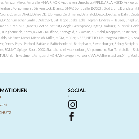
er, Amazon Alexa , Amorelie, ANWR, AOK, Apotheken Umschau, APPLE, ARLA, ASKD, Asklepios Kli
nburg Vorpommern, Birkenstock, Blanco, BMW, Bonduelle, BOSCH, Bud Light, Bundesamt fü
OP, Coors, Cosmos DIrekt, Datev, DB, DB Regio, Deichmann, Dekristol, Depot, Deutsche Bahn, D
Dr. Schumacher GmbH, DulcoSoft, EatHappy, Edeka, Edle Tropfen, Endreß + Hauser, Engel & Völk
n, Granini, Giganetz, Goethe Institut, Google, Greenpeace, Hager, Hamburg Touristik, Heide P
Jungheinrich, Karex, KATAG, Kaufland, Kerrygold, Kikkoman, KK Mobil, Knoppers, Köstritzer, L
nalds, Meßmer, Merci, Michelob, Milka, MOIA, Müller, NEFF, NETTO, Neutrogena, Nimm2, Nivea,
ver, Penny, Pepsi, Perfood, Raffaello, Raiffeisenbank, Ratiopharm, Ravensburger, Rebuy, Restpl
pes, SOMAT, Spiegel, Sport 2000, Staatskanzlei Mecklenburg Virpommern, Star Tankstellen, Siebel
x, TUI, Union Investment, Vanguard, VGH, Volkswagen, Vorwerk, VW, Weihenstephan, Xing, Youtub
RMATIONEN
SOCIAL
T
'
SSUM
CHUTZ