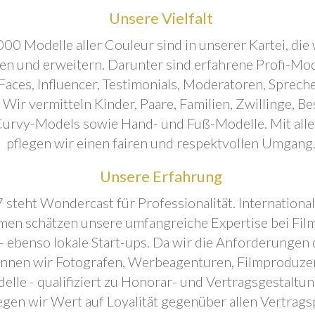
Unsere Vielfalt
00 Modelle aller Couleur sind in unserer Kartei, die 
ren und erweitern. Darunter sind erfahrene Profi-Mo
aces, Influencer, Testimonials, Moderatoren, Sprecher
. Wir vermitteln Kinder, Paare, Familien, Zwillinge, B
urvy-Models sowie Hand- und Fuß-Modelle. Mit all
pflegen wir einen fairen und respektvollen Umgang
Unsere Erfahrung
 steht Wondercast für Professionalität. Internationa
en schätzen unsere umfangreiche Expertise bei Film
- ebenso lokale Start-ups. Da wir die Anforderungen
önnen wir Fotografen, Werbeagenturen, Filmproduze
elle - qualifiziert zu Honorar- und Vertragsgestaltu
egen wir Wert auf Loyalität gegenüber allen Vertrags