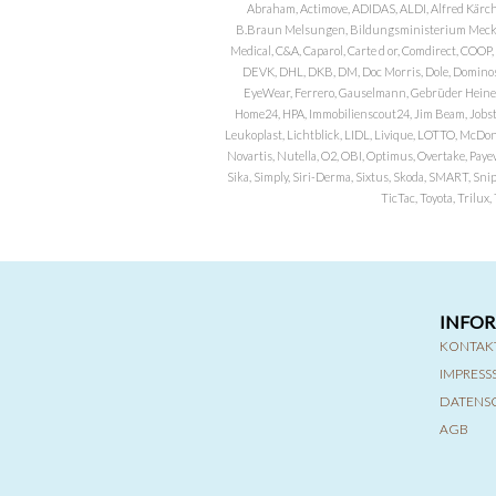
Abraham, Actimove, ADIDAS, ALDI, Alfred Kärch
B.Braun Melsungen, Bildungsministerium Meckle
Medical, C&A, Caparol, Carte d or, Comdirect, CO
DEVK, DHL, DKB, DM, Doc Morris, Dole, Dominos, 
EyeWear, Ferrero, Gauselmann, Gebrüder Heineman
Home24, HPA, Immobilienscout24, Jim Beam, Jobst, 
Leukoplast, Lichtblick, LIDL, Livique, LOTTO, McDo
Novartis, Nutella, O2, OBI, Optimus, Overtake, Paye
Sika, Simply, Siri-Derma, Sixtus, Skoda, SMART, Sni
TicTac, Toyota, Trilu
INFO
KONTAK
IMPRES
DATENS
AGB