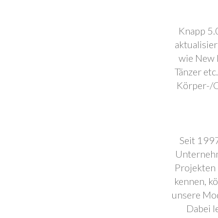
Knapp 5.0
aktualisie
wie New F
Tänzer etc
Körper-/C
Seit 1997
Unternehm
Projekten 
kennen, k
unsere Mod
Dabei l