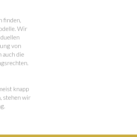
 finden,
odelle. Wir
iduellen
lung von
 auch die
ngsrechten.
 meist knapp
, stehen wir
g.