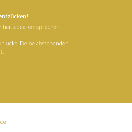
 entzücken!
heitsideal entsprechen.
ahnlücke, Deine abstehenden
t.
ice