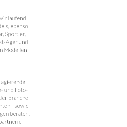
wir laufend
dels, ebenso
, Sportler,
est-Ager und
en Modellen
.
l agierende
- und Foto-
 der Branche
nten - sowie
ngen beraten.
partnern.