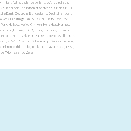
niken, Astra, Bader, Bäderland, B.A.T., Bauhaus,
r Sicherheit und Informationstechnik, Brisk, BSN
eutsche Bank, Deutsche Bundesbank, Deutschlandcard,
ers, Ernstings Family, Essilor, Essity, Esso, EWE,
ark, Hellweg, Helios Kliniken, Hello Heat, Hermes,
andliebe, Leibniz, LEGO, Lenor, Les Lines, Leukomed,
 Nobilia, Nordmark, Nordzucker, Notebooksbilliger.de,
atzshop, REWE, Rosenhof, Schwarzkopf, Senseo, Siemens,
 Eltron, Stihl, Tchibo, Telekom, Tena & Librese, TESA,
e, Yxlon, Zalando, Zeiss