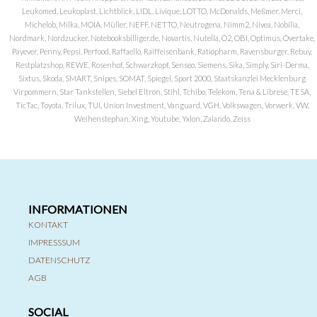
Leukomed, Leukoplast, Lichtblick, LIDL, Livique, LOTTO, McDonalds, Meßmer, Merci,
Michelob, Milka, MOIA, Müller, NEFF, NETTO, Neutrogena, Nimm2, Nivea, Nobilia,
Nordmark, Nordzucker, Notebooksbilliger.de, Novartis, Nutella, O2, OBI, Optimus, Overtake,
Payever, Penny, Pepsi, Perfood, Raffaello, Raiffeisenbank, Ratiopharm, Ravensburger, Rebuy,
Restplatzshop, REWE, Rosenhof, Schwarzkopf, Senseo, Siemens, Sika, Simply, Siri-Derma,
Sixtus, Skoda, SMART, Snipes, SOMAT, Spiegel, Sport 2000, Staatskanzlei Mecklenburg
Virpommern, Star Tankstellen, Siebel Eltron, Stihl, Tchibo, Telekom, Tena & Librese, TESA,
TicTac, Toyota, Trilux, TUI, Union Investment, Vanguard, VGH, Volkswagen, Vorwerk, VW,
Weihenstephan, Xing, Youtube, Yxlon, Zalando, Zeiss
INFORMATIONEN
KONTAKT
IMPRESSSUM
DATENSCHUTZ
AGB
SOCIAL