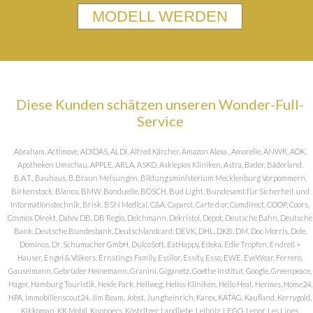
MODELL WERDEN
Diese Kunden schätzen unseren Wonder-Full-
Service
Abraham, Actimove, ADIDAS, ALDI, Alfred Kärcher, Amazon Alexa , Amorelie, ANWR, AOK,
Apotheken Umschau, APPLE, ARLA, ASKD, Asklepios Kliniken, Astra, Bader, Bäderland,
B.A.T., Bauhaus, B.Braun Melsungen, Bildungsministerium Mecklenburg Vorpommern,
Birkenstock, Blanco, BMW, Bonduelle, BOSCH, Bud Light, Bundesamt für Sicherheit und
Informationstechnik, Brisk, BSN Medical, C&A, Caparol, Carte d or, Comdirect, COOP, Coors,
Cosmos DIrekt, Datev, DB, DB Regio, Deichmann, Dekristol, Depot, Deutsche Bahn, Deutsche
Bank, Deutsche Bundesbank, Deutschlandcard, DEVK, DHL, DKB, DM, Doc Morris, Dole,
Dominos, Dr. Schumacher GmbH, DulcoSoft, EatHappy, Edeka, Edle Tropfen, Endreß +
Hauser, Engel & Völkers, Ernstings Family, Essilor, Essity, Esso, EWE, EyeWear, Ferrero,
Gauselmann, Gebrüder Heinemann, Granini, Giganetz, Goethe Institut, Google, Greenpeace,
Hager, Hamburg Touristik, Heide Park, Hellweg, Helios Kliniken, Hello Heat, Hermes, Home24,
HPA, Immobilienscout24, Jim Beam, Jobst, Jungheinrich, Karex, KATAG, Kaufland, Kerrygold,
Kikkoman, KK Mobil, Knoppers, Köstritzer, Landliebe, Leibniz, LEGO, Lenor, Les Lines,