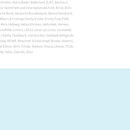
niken, Astra, Bader, Bäderland, B.A.T., Bauhaus,
r Sicherheit und Informationstechnik, Brisk, BSN
eutsche Bank, Deutsche Bundesbank, Deutschlandcard,
ers, Ernstings Family, Essilor, Essity, Esso, EWE,
ark, Hellweg, Helios Kliniken, Hello Heat, Hermes,
andliebe, Leibniz, LEGO, Lenor, Les Lines, Leukomed,
 Nobilia, Nordmark, Nordzucker, Notebooksbilliger.de,
atzshop, REWE, Rosenhof, Schwarzkopf, Senseo, Siemens,
 Eltron, Stihl, Tchibo, Telekom, Tena & Librese, TESA,
e, Yxlon, Zalando, Zeiss