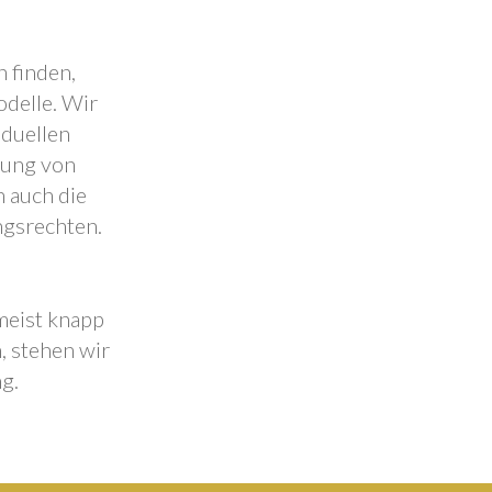
 finden,
odelle. Wir
iduellen
lung von
 auch die
ngsrechten.
 meist knapp
, stehen wir
g.