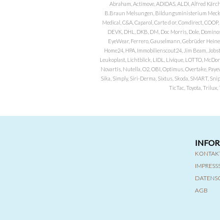
Abraham, Actimove, ADIDAS, ALDI, Alfred Kärch
B.Braun Melsungen, Bildungsministerium Meckle
Medical, C&A, Caparol, Carte d or, Comdirect, CO
DEVK, DHL, DKB, DM, Doc Morris, Dole, Dominos, 
EyeWear, Ferrero, Gauselmann, Gebrüder Heineman
Home24, HPA, Immobilienscout24, Jim Beam, Jobst, 
Leukoplast, Lichtblick, LIDL, Livique, LOTTO, McDo
Novartis, Nutella, O2, OBI, Optimus, Overtake, Paye
Sika, Simply, Siri-Derma, Sixtus, Skoda, SMART, Sni
TicTac, Toyota, Trilu
INFO
KONTAK
IMPRES
DATENS
AGB