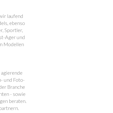
wir laufend
dels, ebenso
, Sportler,
est-Ager und
en Modellen
.
l agierende
- und Foto-
 der Branche
nten - sowie
ngen beraten.
partnern.