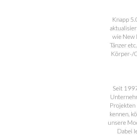
Knapp 5.0
aktualisie
wie New F
Tänzer etc
Körper-/C
Seit 1997
Unternehm
Projekten 
kennen, k
unsere Mod
Dabei l