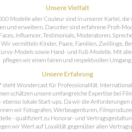
Unsere Vielfalt
00 Modelle aller Couleur sind in unserer Kartei, die 
ren und erweitern. Darunter sind erfahrene Profi-Mo
aces, Influencer, Testimonials, Moderatoren, Sprecher
. Wir vermitteln Kinder, Paare, Familien, Zwillinge, B
urvy-Models sowie Hand- und Fuß-Modelle. Mit all
pflegen wir einen fairen und respektvollen Umgang
Unsere Erfahrung
 steht Wondercast für Professionalität. Internationa
en schätzen unsere umfangreiche Expertise bei Film
- ebenso lokale Start-ups. Da wir die Anforderungen
önnen wir Fotografen, Werbeagenturen, Filmproduze
elle - qualifiziert zu Honorar- und Vertragsgestaltu
egen wir Wert auf Loyalität gegenüber allen Vertrags