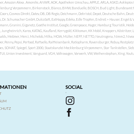
er, Amazon Alexa , Amorelie, ANWR, AOK, Apotheken Umschau, APPLE, ARLA, ASKD, Asklepios Kli
nburg Vorpommern, Birkenstock, Blanco, BMW, Bonduelle, BOSCH, Bud Light, Bundesamt fü
OP, Coors, Cosmos DIrekt, Datev, DB, DB Regio, Deichmann, Dekristol, Depot, Deutsche Bahn, D
Dr. Schumacher GmbH, DulcoSoft, EatHappy, Edeka, Edle Tropfen, Endreß + Hauser, Engel & Völk
n, Granini, Giganetz, Goethe Institut, Google, Greenpeace, Hager, Hamburg Touristik, Heide P
Jungheinrich, Karex, KATAG, Kaufland, Kerrygold, Kikkoman, KK Mobil, Knoppers, Köstritzer, L
nalds, Meßmer, Merci, Michelob, Milka, MOIA, Müller, NEFF, NETTO, Neutrogena, Nimm2, Nivea,
ver, Penny, Pepsi, Perfood, Raffaello, Raiffeisenbank, Ratiopharm, Ravensburger, Rebuy, Restpl
pes, SOMAT, Spiegel, Sport 2000, Staatskanzlei Mecklenburg Virpommern, Star Tankstellen, Siebel
x, TUI, Union Investment, Vanguard, VGH, Volkswagen, Vorwerk, VW, Weihenstephan, Xing, Youtub
RMATIONEN
SOCIAL
T
'
SSUM
CHUTZ