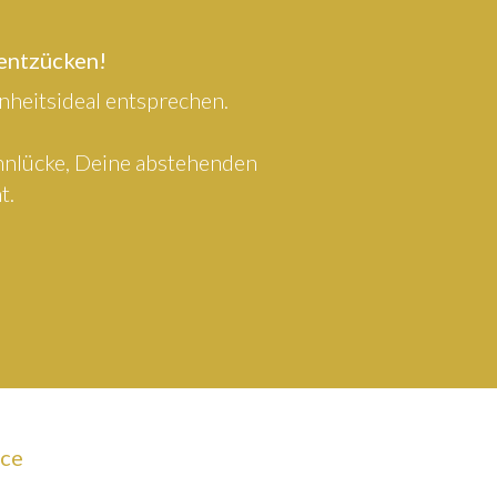
 entzücken!
heitsideal entsprechen.
ahnlücke, Deine abstehenden
t.
ice