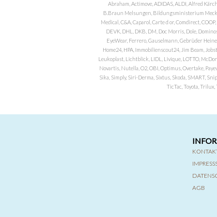
Abraham, Actimove, ADIDAS, ALDI, Alfred Kärch
B.Braun Melsungen, Bildungsministerium Meckle
Medical, C&A, Caparol, Carte d or, Comdirect, CO
DEVK, DHL, DKB, DM, Doc Morris, Dole, Dominos, 
EyeWear, Ferrero, Gauselmann, Gebrüder Heineman
Home24, HPA, Immobilienscout24, Jim Beam, Jobst, 
Leukoplast, Lichtblick, LIDL, Livique, LOTTO, McDo
Novartis, Nutella, O2, OBI, Optimus, Overtake, Paye
Sika, Simply, Siri-Derma, Sixtus, Skoda, SMART, Sni
TicTac, Toyota, Trilu
INFO
KONTAK
IMPRES
DATENS
AGB