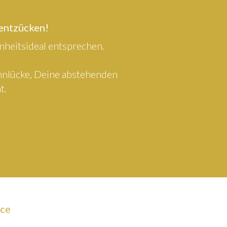
 entzücken!
heitsideal entsprechen.
ahnlücke, Deine abstehenden
t.
ice