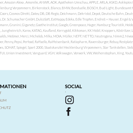
er, Amazon Alexa , Amorelie, ANWR, AOK, Apotheken Umschau, APPLE, ARLA, ASKD, Asklepios Kli
nburg Vorpommern, Birkenstock, Blanco, BMW, Bonduelle, BOSCH, Bud Light, Bundesamt fü
OP, Coors, Cosmos DIrekt, Datev, DB, DB Regio, Deichmann, Dekristol, Depot, Deutsche Bahn, D
Dr. Schumacher GmbH, DulcoSoft, EatHappy, Edeka, Edle Tropfen, Endreß + Hauser, Engel & Völk
n, Granini, Giganetz, Goethe Institut, Google, Greenpeace, Hager, Hamburg Touristik, Heide P
Jungheinrich, Karex, KATAG, Kaufland, Kerrygold, Kikkoman, KK Mobil, Knoppers, Köstritzer, L
nalds, Meßmer, Merci, Michelob, Milka, MOIA, Müller, NEFF, NETTO, Neutrogena, Nimm2, Nivea,
ver, Penny, Pepsi, Perfood, Raffaello, Raiffeisenbank, Ratiopharm, Ravensburger, Rebuy, Restpl
pes, SOMAT, Spiegel, Sport 2000, Staatskanzlei Mecklenburg Virpommern, Star Tankstellen, Siebel
x, TUI, Union Investment, Vanguard, VGH, Volkswagen, Vorwerk, VW, Weihenstephan, Xing, Youtub
RMATIONEN
SOCIAL
T
'
SSUM
CHUTZ