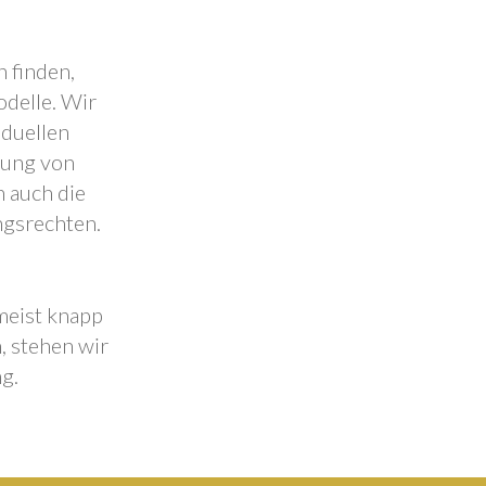
 finden,
odelle. Wir
iduellen
lung von
 auch die
ngsrechten.
 meist knapp
, stehen wir
g.