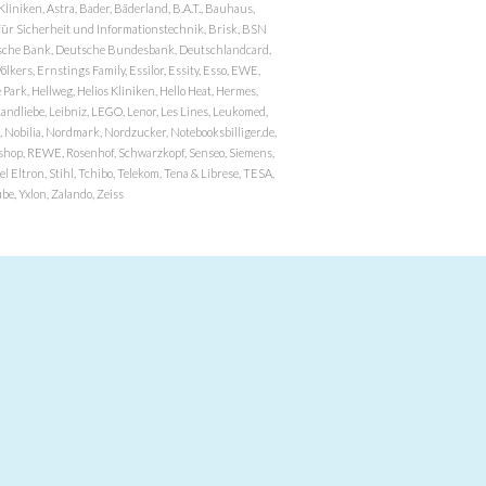
niken, Astra, Bader, Bäderland, B.A.T., Bauhaus,
r Sicherheit und Informationstechnik, Brisk, BSN
eutsche Bank, Deutsche Bundesbank, Deutschlandcard,
ers, Ernstings Family, Essilor, Essity, Esso, EWE,
ark, Hellweg, Helios Kliniken, Hello Heat, Hermes,
andliebe, Leibniz, LEGO, Lenor, Les Lines, Leukomed,
 Nobilia, Nordmark, Nordzucker, Notebooksbilliger.de,
atzshop, REWE, Rosenhof, Schwarzkopf, Senseo, Siemens,
 Eltron, Stihl, Tchibo, Telekom, Tena & Librese, TESA,
e, Yxlon, Zalando, Zeiss