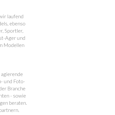
wir laufend
dels, ebenso
, Sportler,
est-Ager und
en Modellen
.
l agierende
- und Foto-
 der Branche
nten - sowie
ngen beraten.
partnern.