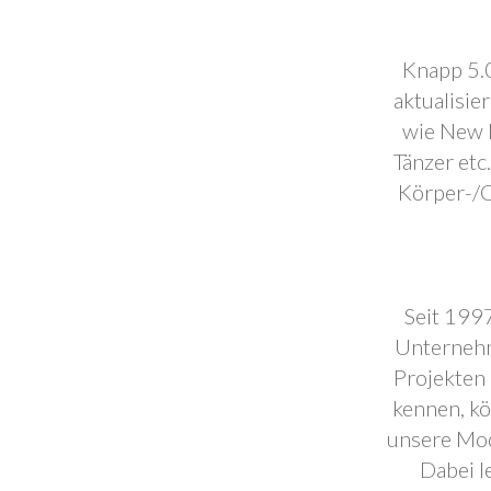
Knapp 5.0
aktualisie
wie New F
Tänzer etc
Körper-/C
Seit 1997
Unternehm
Projekten 
kennen, k
unsere Mod
Dabei l