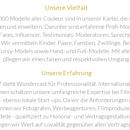
Unsere Vielfalt
00 Modelle aller Couleur sind in unserer Kartei, die 
ren und erweitern. Darunter sind erfahrene Profi-Mo
aces, Influencer, Testimonials, Moderatoren, Sprecher
. Wir vermitteln Kinder, Paare, Familien, Zwillinge, B
urvy-Models sowie Hand- und Fuß-Modelle. Mit all
pflegen wir einen fairen und respektvollen Umgang
Unsere Erfahrung
 steht Wondercast für Professionalität. Internationa
en schätzen unsere umfangreiche Expertise bei Film
- ebenso lokale Start-ups. Da wir die Anforderungen
önnen wir Fotografen, Werbeagenturen, Filmproduze
elle - qualifiziert zu Honorar- und Vertragsgestaltu
egen wir Wert auf Loyalität gegenüber allen Vertrags