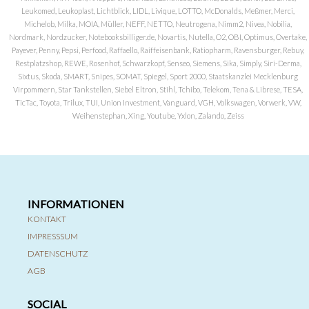
Leukomed, Leukoplast, Lichtblick, LIDL, Livique, LOTTO, McDonalds, Meßmer, Merci,
Michelob, Milka, MOIA, Müller, NEFF, NETTO, Neutrogena, Nimm2, Nivea, Nobilia,
Nordmark, Nordzucker, Notebooksbilliger.de, Novartis, Nutella, O2, OBI, Optimus, Overtake,
Payever, Penny, Pepsi, Perfood, Raffaello, Raiffeisenbank, Ratiopharm, Ravensburger, Rebuy,
Restplatzshop, REWE, Rosenhof, Schwarzkopf, Senseo, Siemens, Sika, Simply, Siri-Derma,
Sixtus, Skoda, SMART, Snipes, SOMAT, Spiegel, Sport 2000, Staatskanzlei Mecklenburg
Virpommern, Star Tankstellen, Siebel Eltron, Stihl, Tchibo, Telekom, Tena & Librese, TESA,
TicTac, Toyota, Trilux, TUI, Union Investment, Vanguard, VGH, Volkswagen, Vorwerk, VW,
Weihenstephan, Xing, Youtube, Yxlon, Zalando, Zeiss
INFORMATIONEN
KONTAKT
IMPRESSSUM
DATENSCHUTZ
AGB
SOCIAL