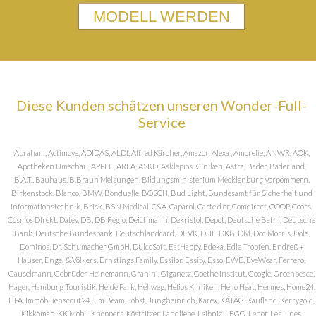
MODELL WERDEN
Diese Kunden schätzen unseren Wonder-Full-
Service
Abraham, Actimove, ADIDAS, ALDI, Alfred Kärcher, Amazon Alexa , Amorelie, ANWR, AOK,
Apotheken Umschau, APPLE, ARLA, ASKD, Asklepios Kliniken, Astra, Bader, Bäderland,
B.A.T., Bauhaus, B.Braun Melsungen, Bildungsministerium Mecklenburg Vorpommern,
Birkenstock, Blanco, BMW, Bonduelle, BOSCH, Bud Light, Bundesamt für Sicherheit und
Informationstechnik, Brisk, BSN Medical, C&A, Caparol, Carte d or, Comdirect, COOP, Coors,
Cosmos DIrekt, Datev, DB, DB Regio, Deichmann, Dekristol, Depot, Deutsche Bahn, Deutsche
Bank, Deutsche Bundesbank, Deutschlandcard, DEVK, DHL, DKB, DM, Doc Morris, Dole,
Dominos, Dr. Schumacher GmbH, DulcoSoft, EatHappy, Edeka, Edle Tropfen, Endreß +
Hauser, Engel & Völkers, Ernstings Family, Essilor, Essity, Esso, EWE, EyeWear, Ferrero,
Gauselmann, Gebrüder Heinemann, Granini, Giganetz, Goethe Institut, Google, Greenpeace,
Hager, Hamburg Touristik, Heide Park, Hellweg, Helios Kliniken, Hello Heat, Hermes, Home24,
HPA, Immobilienscout24, Jim Beam, Jobst, Jungheinrich, Karex, KATAG, Kaufland, Kerrygold,
Kikkoman, KK Mobil, Knoppers, Köstritzer, Landliebe, Leibniz, LEGO, Lenor, Les Lines,