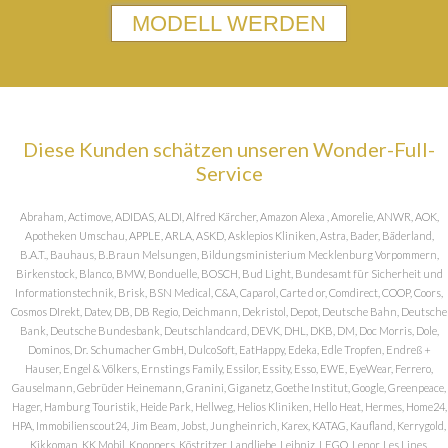
MODELL WERDEN
Diese Kunden schätzen unseren Wonder-Full-
Service
Abraham, Actimove, ADIDAS, ALDI, Alfred Kärcher, Amazon Alexa , Amorelie, ANWR, AOK,
Apotheken Umschau, APPLE, ARLA, ASKD, Asklepios Kliniken, Astra, Bader, Bäderland,
B.A.T., Bauhaus, B.Braun Melsungen, Bildungsministerium Mecklenburg Vorpommern,
Birkenstock, Blanco, BMW, Bonduelle, BOSCH, Bud Light, Bundesamt für Sicherheit und
Informationstechnik, Brisk, BSN Medical, C&A, Caparol, Carte d or, Comdirect, COOP, Coors,
Cosmos DIrekt, Datev, DB, DB Regio, Deichmann, Dekristol, Depot, Deutsche Bahn, Deutsche
Bank, Deutsche Bundesbank, Deutschlandcard, DEVK, DHL, DKB, DM, Doc Morris, Dole,
Dominos, Dr. Schumacher GmbH, DulcoSoft, EatHappy, Edeka, Edle Tropfen, Endreß +
Hauser, Engel & Völkers, Ernstings Family, Essilor, Essity, Esso, EWE, EyeWear, Ferrero,
Gauselmann, Gebrüder Heinemann, Granini, Giganetz, Goethe Institut, Google, Greenpeace,
Hager, Hamburg Touristik, Heide Park, Hellweg, Helios Kliniken, Hello Heat, Hermes, Home24,
HPA, Immobilienscout24, Jim Beam, Jobst, Jungheinrich, Karex, KATAG, Kaufland, Kerrygold,
Kikkoman, KK Mobil, Knoppers, Köstritzer, Landliebe, Leibniz, LEGO, Lenor, Les Lines,