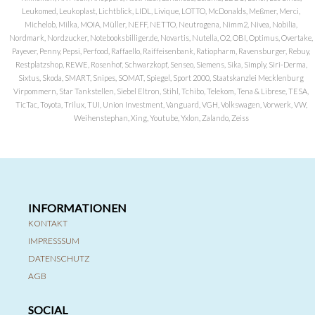
Leukomed, Leukoplast, Lichtblick, LIDL, Livique, LOTTO, McDonalds, Meßmer, Merci,
Michelob, Milka, MOIA, Müller, NEFF, NETTO, Neutrogena, Nimm2, Nivea, Nobilia,
Nordmark, Nordzucker, Notebooksbilliger.de, Novartis, Nutella, O2, OBI, Optimus, Overtake,
Payever, Penny, Pepsi, Perfood, Raffaello, Raiffeisenbank, Ratiopharm, Ravensburger, Rebuy,
Restplatzshop, REWE, Rosenhof, Schwarzkopf, Senseo, Siemens, Sika, Simply, Siri-Derma,
Sixtus, Skoda, SMART, Snipes, SOMAT, Spiegel, Sport 2000, Staatskanzlei Mecklenburg
Virpommern, Star Tankstellen, Siebel Eltron, Stihl, Tchibo, Telekom, Tena & Librese, TESA,
TicTac, Toyota, Trilux, TUI, Union Investment, Vanguard, VGH, Volkswagen, Vorwerk, VW,
Weihenstephan, Xing, Youtube, Yxlon, Zalando, Zeiss
INFORMATIONEN
KONTAKT
IMPRESSSUM
DATENSCHUTZ
AGB
SOCIAL