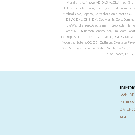
Abraham, Actimove, ADIDAS, ALDI, Alfred Kärch
B.Braun Melsungen, Bildungsministerium Meckle
Medical, C&A, Caparol, Carte d or, Comdirect, CO
DEVK, DHL, DKB, DM, Doc Morris, Dole, Dominos, 
EyeWear, Ferrero, Gauselmann, Gebrüder Heineman
Home24, HPA, Immobilienscout24, Jim Beam, Jobst, 
Leukoplast, Lichtblick, LIDL, Livique, LOTTO, McDo
Novartis, Nutella, O2, OBI, Optimus, Overtake, Paye
Sika, Simply, Siri-Derma, Sixtus, Skoda, SMART, Sni
TicTac, Toyota, Trilu
INFO
KONTAK
IMPRES
DATENS
AGB