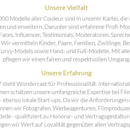
Unsere Vielfalt
00 Modelle aller Couleur sind in unserer Kartei, die 
ren und erweitern. Darunter sind erfahrene Profi-Mo
aces, Influencer, Testimonials, Moderatoren, Sprecher
. Wir vermitteln Kinder, Paare, Familien, Zwillinge, B
urvy-Models sowie Hand- und Fuß-Modelle. Mit all
pflegen wir einen fairen und respektvollen Umgang
Unsere Erfahrung
 steht Wondercast für Professionalität. Internationa
en schätzen unsere umfangreiche Expertise bei Film
- ebenso lokale Start-ups. Da wir die Anforderungen
önnen wir Fotografen, Werbeagenturen, Filmproduze
elle - qualifiziert zu Honorar- und Vertragsgestaltu
egen wir Wert auf Loyalität gegenüber allen Vertrags