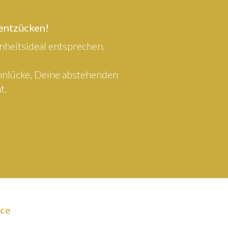
 entzücken!
heitsideal entsprechen.
ahnlücke, Deine abstehenden
t.
ice