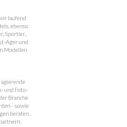
wir laufend
dels, ebenso
, Sportler,
est-Ager und
en Modellen
.
l agierende
- und Foto-
 der Branche
nten - sowie
ngen beraten.
partnern.