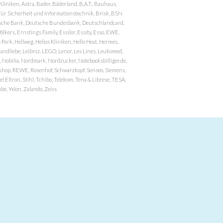
niken, Astra, Bader, Bäderland, B.A.T., Bauhaus,
r Sicherheit und Informationstechnik, Brisk, BSN
eutsche Bank, Deutsche Bundesbank, Deutschlandcard,
ers, Ernstings Family, Essilor, Essity, Esso, EWE,
ark, Hellweg, Helios Kliniken, Hello Heat, Hermes,
andliebe, Leibniz, LEGO, Lenor, Les Lines, Leukomed,
 Nobilia, Nordmark, Nordzucker, Notebooksbilliger.de,
atzshop, REWE, Rosenhof, Schwarzkopf, Senseo, Siemens,
 Eltron, Stihl, Tchibo, Telekom, Tena & Librese, TESA,
e, Yxlon, Zalando, Zeiss