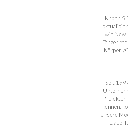
Knapp 5.0
aktualisie
wie New F
Tänzer etc
Körper-/C
Seit 1997
Unternehm
Projekten 
kennen, k
unsere Mod
Dabei l