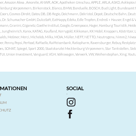
er, Amazon Alexa , Amorelie, ANWR, AOK, Apotheken Umschau, APPLE, ARLA, ASKD, Asklepios Kli
nburg Vorpommern, Birkenstock, Blanco, BMW, Bonduelle, BOSCH, Bud Light, Bundesamt fü
OP, Coors, Cosmos DIrekt, Datev, DB, DB Regio, Deichmann, Dekristol, Depot, Deutsche Bahn, D
Dr. Schumacher GmbH, DulcoSoft, EatHappy, Edeka, Edle Tropfen, Endreß + Hauser, Engel & Völk
n, Granini, Giganetz, Goethe Institut, Google, Greenpeace, Hager, Hamburg Touristik, Heide P
Jungheinrich, Karex, KATAG, Kaufland, Kerrygold, Kikkoman, KK Mobil, Knoppers, Köstritzer, L
nalds, Meßmer, Merci, Michelob, Milka, MOIA, Müller, NEFF, NETTO, Neutrogena, Nimm2, Nivea,
ver, Penny, Pepsi, Perfood, Raffaello, Raiffeisenbank, Ratiopharm, Ravensburger, Rebuy, Restpl
pes, SOMAT, Spiegel, Sport 2000, Staatskanzlei Mecklenburg Virpommern, Star Tankstellen, Siebel
x, TUI, Union Investment, Vanguard, VGH, Volkswagen, Vorwerk, VW, Weihenstephan, Xing, Youtub
RMATIONEN
SOCIAL
T
'
SSUM
CHUTZ