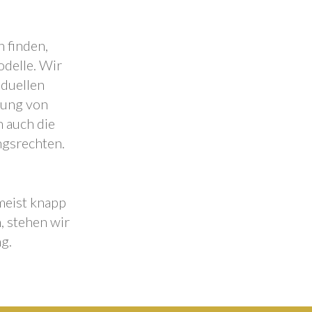
 finden,
odelle. Wir
iduellen
lung von
 auch die
ngsrechten.
 meist knapp
, stehen wir
g.