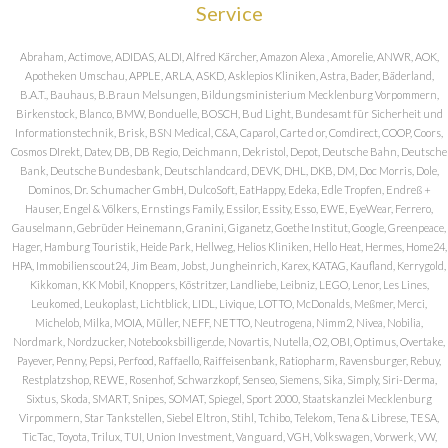
Service
Abraham, Actimove, ADIDAS, ALDI, Alfred Kärcher, Amazon Alexa , Amorelie, ANWR, AOK,
Apotheken Umschau, APPLE, ARLA, ASKD, Asklepios Kliniken, Astra, Bader, Bäderland,
B.A.T., Bauhaus, B.Braun Melsungen, Bildungsministerium Mecklenburg Vorpommern,
Birkenstock, Blanco, BMW, Bonduelle, BOSCH, Bud Light, Bundesamt für Sicherheit und
Informationstechnik, Brisk, BSN Medical, C&A, Caparol, Carte d or, Comdirect, COOP, Coors,
Cosmos DIrekt, Datev, DB, DB Regio, Deichmann, Dekristol, Depot, Deutsche Bahn, Deutsche
Bank, Deutsche Bundesbank, Deutschlandcard, DEVK, DHL, DKB, DM, Doc Morris, Dole,
Dominos, Dr. Schumacher GmbH, DulcoSoft, EatHappy, Edeka, Edle Tropfen, Endreß +
Hauser, Engel & Völkers, Ernstings Family, Essilor, Essity, Esso, EWE, EyeWear, Ferrero,
Gauselmann, Gebrüder Heinemann, Granini, Giganetz, Goethe Institut, Google, Greenpeace,
Hager, Hamburg Touristik, Heide Park, Hellweg, Helios Kliniken, Hello Heat, Hermes, Home24,
HPA, Immobilienscout24, Jim Beam, Jobst, Jungheinrich, Karex, KATAG, Kaufland, Kerrygold,
Kikkoman, KK Mobil, Knoppers, Köstritzer, Landliebe, Leibniz, LEGO, Lenor, Les Lines,
Leukomed, Leukoplast, Lichtblick, LIDL, Livique, LOTTO, McDonalds, Meßmer, Merci,
Michelob, Milka, MOIA, Müller, NEFF, NETTO, Neutrogena, Nimm2, Nivea, Nobilia,
Nordmark, Nordzucker, Notebooksbilliger.de, Novartis, Nutella, O2, OBI, Optimus, Overtake,
Payever, Penny, Pepsi, Perfood, Raffaello, Raiffeisenbank, Ratiopharm, Ravensburger, Rebuy,
Restplatzshop, REWE, Rosenhof, Schwarzkopf, Senseo, Siemens, Sika, Simply, Siri-Derma,
Sixtus, Skoda, SMART, Snipes, SOMAT, Spiegel, Sport 2000, Staatskanzlei Mecklenburg
Virpommern, Star Tankstellen, Siebel Eltron, Stihl, Tchibo, Telekom, Tena & Librese, TESA,
TicTac, Toyota, Trilux, TUI, Union Investment, Vanguard, VGH, Volkswagen, Vorwerk, VW,