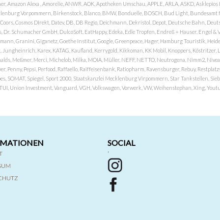
er, Amazon Alexa , Amorelie, ANWR, AOK, Apotheken Umschau, APPLE, ARLA, ASKD, Asklepios Kli
nburg Vorpommern, Birkenstock, Blanco, BMW, Bonduelle, BOSCH, Bud Light, Bundesamt fü
OP, Coors, Cosmos DIrekt, Datev, DB, DB Regio, Deichmann, Dekristol, Depot, Deutsche Bahn, D
Dr. Schumacher GmbH, DulcoSoft, EatHappy, Edeka, Edle Tropfen, Endreß + Hauser, Engel & Völk
n, Granini, Giganetz, Goethe Institut, Google, Greenpeace, Hager, Hamburg Touristik, Heide P
Jungheinrich, Karex, KATAG, Kaufland, Kerrygold, Kikkoman, KK Mobil, Knoppers, Köstritzer, L
nalds, Meßmer, Merci, Michelob, Milka, MOIA, Müller, NEFF, NETTO, Neutrogena, Nimm2, Nivea,
ver, Penny, Pepsi, Perfood, Raffaello, Raiffeisenbank, Ratiopharm, Ravensburger, Rebuy, Restpl
pes, SOMAT, Spiegel, Sport 2000, Staatskanzlei Mecklenburg Virpommern, Star Tankstellen, Siebel
x, TUI, Union Investment, Vanguard, VGH, Volkswagen, Vorwerk, VW, Weihenstephan, Xing, Youtub
RMATIONEN
SOCIAL
T
'
SSUM
CHUTZ