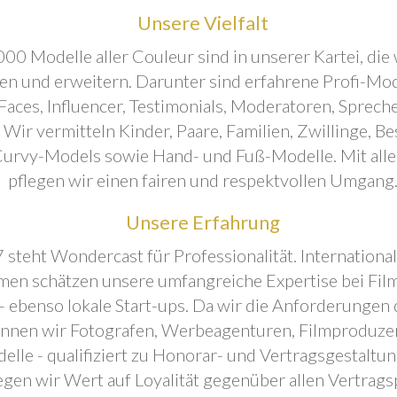
Unsere Vielfalt
00 Modelle aller Couleur sind in unserer Kartei, die 
ren und erweitern. Darunter sind erfahrene Profi-Mo
aces, Influencer, Testimonials, Moderatoren, Sprecher
. Wir vermitteln Kinder, Paare, Familien, Zwillinge, B
urvy-Models sowie Hand- und Fuß-Modelle. Mit all
pflegen wir einen fairen und respektvollen Umgang
Unsere Erfahrung
 steht Wondercast für Professionalität. Internationa
en schätzen unsere umfangreiche Expertise bei Film
- ebenso lokale Start-ups. Da wir die Anforderungen
önnen wir Fotografen, Werbeagenturen, Filmproduze
elle - qualifiziert zu Honorar- und Vertragsgestaltu
egen wir Wert auf Loyalität gegenüber allen Vertrags