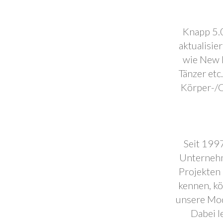
Knapp 5.0
aktualisie
wie New F
Tänzer etc
Körper-/C
Seit 1997
Unternehm
Projekten 
kennen, k
unsere Mod
Dabei l