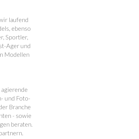
wir laufend
dels, ebenso
, Sportler,
est-Ager und
en Modellen
.
l agierende
- und Foto-
 der Branche
nten - sowie
ngen beraten.
partnern.