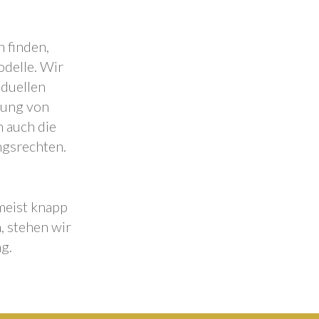
 finden,
odelle. Wir
iduellen
lung von
 auch die
ngsrechten.
 meist knapp
, stehen wir
g.