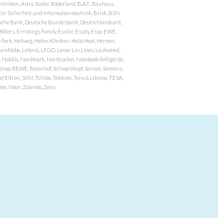
niken, Astra, Bader, Bäderland, B.A.T., Bauhaus,
r Sicherheit und Informationstechnik, Brisk, BSN
eutsche Bank, Deutsche Bundesbank, Deutschlandcard,
ers, Ernstings Family, Essilor, Essity, Esso, EWE,
ark, Hellweg, Helios Kliniken, Hello Heat, Hermes,
andliebe, Leibniz, LEGO, Lenor, Les Lines, Leukomed,
 Nobilia, Nordmark, Nordzucker, Notebooksbilliger.de,
atzshop, REWE, Rosenhof, Schwarzkopf, Senseo, Siemens,
 Eltron, Stihl, Tchibo, Telekom, Tena & Librese, TESA,
e, Yxlon, Zalando, Zeiss