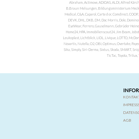
Abraham, Actimove, ADIDAS, ALDI, Alfred Kärch
B.Braun Melsungen, Bildungsministerium Meckle
Medical, C&A, Caparol, Carte d or, Comdirect, CO
DEVK, DHL, DKB, DM, Doc Morris, Dole, Dominos, 
EyeWear, Ferrero, Gauselmann, Gebrüder Heineman
Home24, HPA, Immobilienscout24, Jim Beam, Jobst, 
Leukoplast, Lichtblick, LIDL, Livique, LOTTO, McDo
Novartis, Nutella, O2, OBI, Optimus, Overtake, Paye
Sika, Simply, Siri-Derma, Sixtus, Skoda, SMART, Sni
TicTac, Toyota, Trilu
INFO
KONTAK
IMPRES
DATENS
AGB