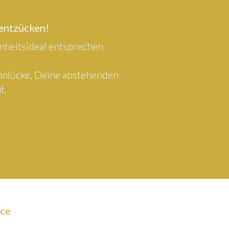
 entzücken!
heitsideal entsprechen.
ahnlücke, Deine abstehenden
t.
ice