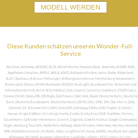
MODELL WERDEN
Diese Kunden schätzen unseren Wonder-Full-
Service
Abraham, Actimove, ADIDAS, ALDI, Alfred Kärcher, Amazon Alexa , Amorelie, ANWR, AOK,
Apotheken Umschau, APPLE, ARLA, ASKD, Asklepios Kliniken, Astra, Bader, Bäderland,
B.A.T., Bauhaus, B.Braun Melsungen, Bildungsministerium Mecklenburg Vorpommern,
Birkenstock, Blanco, BMW, Bonduelle, BOSCH, Bud Light, Bundesamt für Sicherheit und
Informationstechnik, Brisk, BSN Medical, C&A, Caparol, Carte d or, Comdirect, COOP, Coors,
Cosmos DIrekt, Datev, DB, DB Regio, Deichmann, Dekristol, Depot, Deutsche Bahn, Deutsche
Bank, Deutsche Bundesbank, Deutschlandcard, DEVK, DHL, DKB, DM, Doc Morris, Dole,
Dominos, Dr. Schumacher GmbH, DulcoSoft, EatHappy, Edeka, Edle Tropfen, Endreß +
Hauser, Engel & Völkers, Ernstings Family, Essilor, Essity, Esso, EWE, EyeWear, Ferrero,
Gauselmann, Gebrüder Heinemann, Granini, Giganetz, Goethe Institut, Google, Greenpeace,
Hager, Hamburg Touristik, Heide Park, Hellweg, Helios Kliniken, Hello Heat, Hermes, Home24,
HPA, Immobilienscout24, Jim Beam, Jobst, Jungheinrich, Karex, KATAG, Kaufland, Kerrygold,
Kikkoman, KK Mobil, Knoppers, Köstritzer, Landliebe, Leibniz, LEGO, Lenor, Les Lines,