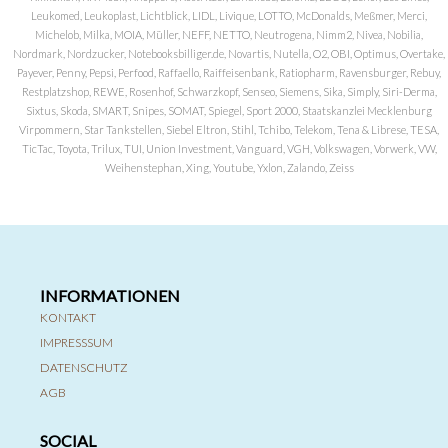
Leukomed, Leukoplast, Lichtblick, LIDL, Livique, LOTTO, McDonalds, Meßmer, Merci,
Michelob, Milka, MOIA, Müller, NEFF, NETTO, Neutrogena, Nimm2, Nivea, Nobilia,
Nordmark, Nordzucker, Notebooksbilliger.de, Novartis, Nutella, O2, OBI, Optimus, Overtake,
Payever, Penny, Pepsi, Perfood, Raffaello, Raiffeisenbank, Ratiopharm, Ravensburger, Rebuy,
Restplatzshop, REWE, Rosenhof, Schwarzkopf, Senseo, Siemens, Sika, Simply, Siri-Derma,
Sixtus, Skoda, SMART, Snipes, SOMAT, Spiegel, Sport 2000, Staatskanzlei Mecklenburg
Virpommern, Star Tankstellen, Siebel Eltron, Stihl, Tchibo, Telekom, Tena & Librese, TESA,
TicTac, Toyota, Trilux, TUI, Union Investment, Vanguard, VGH, Volkswagen, Vorwerk, VW,
Weihenstephan, Xing, Youtube, Yxlon, Zalando, Zeiss
INFORMATIONEN
KONTAKT
IMPRESSSUM
DATENSCHUTZ
AGB
SOCIAL