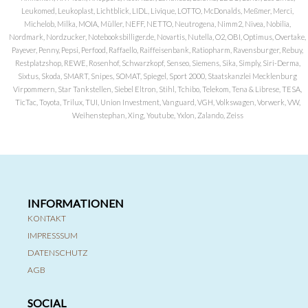
Leukomed, Leukoplast, Lichtblick, LIDL, Livique, LOTTO, McDonalds, Meßmer, Merci,
Michelob, Milka, MOIA, Müller, NEFF, NETTO, Neutrogena, Nimm2, Nivea, Nobilia,
Nordmark, Nordzucker, Notebooksbilliger.de, Novartis, Nutella, O2, OBI, Optimus, Overtake,
Payever, Penny, Pepsi, Perfood, Raffaello, Raiffeisenbank, Ratiopharm, Ravensburger, Rebuy,
Restplatzshop, REWE, Rosenhof, Schwarzkopf, Senseo, Siemens, Sika, Simply, Siri-Derma,
Sixtus, Skoda, SMART, Snipes, SOMAT, Spiegel, Sport 2000, Staatskanzlei Mecklenburg
Virpommern, Star Tankstellen, Siebel Eltron, Stihl, Tchibo, Telekom, Tena & Librese, TESA,
TicTac, Toyota, Trilux, TUI, Union Investment, Vanguard, VGH, Volkswagen, Vorwerk, VW,
Weihenstephan, Xing, Youtube, Yxlon, Zalando, Zeiss
INFORMATIONEN
KONTAKT
IMPRESSSUM
DATENSCHUTZ
AGB
SOCIAL