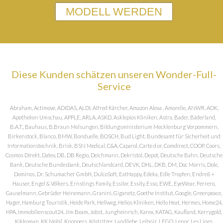
MODELL WERDEN
Diese Kunden schätzen unseren Wonder-Full-
Service
Abraham, Actimove, ADIDAS, ALDI, Alfred Kärcher, Amazon Alexa , Amorelie, ANWR, AOK,
Apotheken Umschau, APPLE, ARLA, ASKD, Asklepios Kliniken, Astra, Bader, Bäderland,
B.A.T., Bauhaus, B.Braun Melsungen, Bildungsministerium Mecklenburg Vorpommern,
Birkenstock, Blanco, BMW, Bonduelle, BOSCH, Bud Light, Bundesamt für Sicherheit und
Informationstechnik, Brisk, BSN Medical, C&A, Caparol, Carte d or, Comdirect, COOP, Coors,
Cosmos DIrekt, Datev, DB, DB Regio, Deichmann, Dekristol, Depot, Deutsche Bahn, Deutsche
Bank, Deutsche Bundesbank, Deutschlandcard, DEVK, DHL, DKB, DM, Doc Morris, Dole,
Dominos, Dr. Schumacher GmbH, DulcoSoft, EatHappy, Edeka, Edle Tropfen, Endreß +
Hauser, Engel & Völkers, Ernstings Family, Essilor, Essity, Esso, EWE, EyeWear, Ferrero,
Gauselmann, Gebrüder Heinemann, Granini, Giganetz, Goethe Institut, Google, Greenpeace,
Hager, Hamburg Touristik, Heide Park, Hellweg, Helios Kliniken, Hello Heat, Hermes, Home24,
HPA, Immobilienscout24, Jim Beam, Jobst, Jungheinrich, Karex, KATAG, Kaufland, Kerrygold,
Kikkoman, KK Mobil, Knoppers, Köstritzer, Landliebe, Leibniz, LEGO, Lenor, Les Lines,