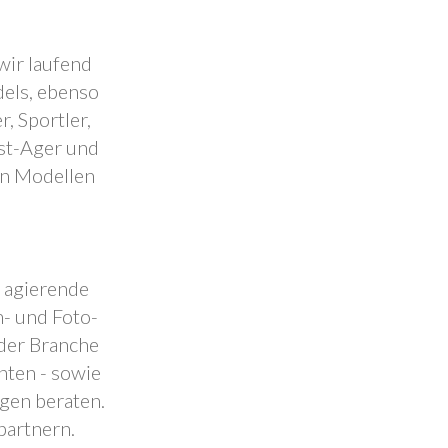
wir laufend
dels, ebenso
, Sportler,
est-Ager und
en Modellen
.
l agierende
- und Foto-
 der Branche
nten - sowie
ngen beraten.
partnern.