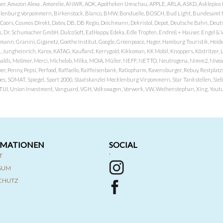
er, Amazon Alexa , Amorelie, ANWR, AOK, Apotheken Umschau, APPLE, ARLA, ASKD, Asklepios Kli
nburg Vorpommern, Birkenstock, Blanco, BMW, Bonduelle, BOSCH, Bud Light, Bundesamt fü
OP, Coors, Cosmos DIrekt, Datev, DB, DB Regio, Deichmann, Dekristol, Depot, Deutsche Bahn, D
Dr. Schumacher GmbH, DulcoSoft, EatHappy, Edeka, Edle Tropfen, Endreß + Hauser, Engel & Völk
n, Granini, Giganetz, Goethe Institut, Google, Greenpeace, Hager, Hamburg Touristik, Heide P
Jungheinrich, Karex, KATAG, Kaufland, Kerrygold, Kikkoman, KK Mobil, Knoppers, Köstritzer, L
nalds, Meßmer, Merci, Michelob, Milka, MOIA, Müller, NEFF, NETTO, Neutrogena, Nimm2, Nivea,
ver, Penny, Pepsi, Perfood, Raffaello, Raiffeisenbank, Ratiopharm, Ravensburger, Rebuy, Restpl
pes, SOMAT, Spiegel, Sport 2000, Staatskanzlei Mecklenburg Virpommern, Star Tankstellen, Siebel
x, TUI, Union Investment, Vanguard, VGH, Volkswagen, Vorwerk, VW, Weihenstephan, Xing, Youtub
RMATIONEN
SOCIAL
T
'
SSUM
CHUTZ