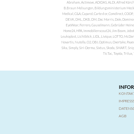
Abraham, Actimove, ADIDAS, ALDI, Alfred Kärch
B.Braun Melsungen, Bildungsministerium Meckle
Medical, C&A, Caparol, Carte d or, Comdirect, CO
DEVK, DHL, DKB, DM, Doc Morris, Dole, Dominos, 
EyeWear, Ferrero, Gauselmann, Gebrüder Heineman
Home24, HPA, Immobilienscout24, Jim Beam, Jobst, 
Leukoplast, Lichtblick, LIDL, Livique, LOTTO, McDo
Novartis, Nutella, O2, OBI, Optimus, Overtake, Paye
Sika, Simply, Siri-Derma, Sixtus, Skoda, SMART, Sni
TicTac, Toyota, Trilu
INFO
KONTAK
IMPRES
DATENS
AGB