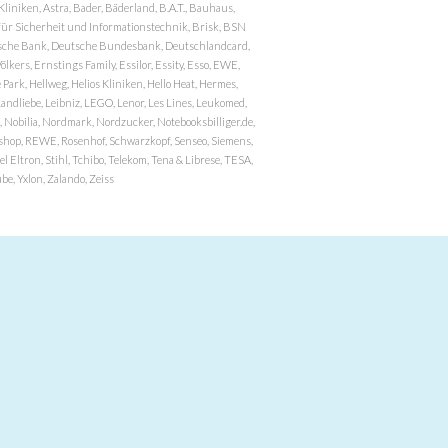
niken, Astra, Bader, Bäderland, B.A.T., Bauhaus,
r Sicherheit und Informationstechnik, Brisk, BSN
eutsche Bank, Deutsche Bundesbank, Deutschlandcard,
ers, Ernstings Family, Essilor, Essity, Esso, EWE,
ark, Hellweg, Helios Kliniken, Hello Heat, Hermes,
andliebe, Leibniz, LEGO, Lenor, Les Lines, Leukomed,
 Nobilia, Nordmark, Nordzucker, Notebooksbilliger.de,
atzshop, REWE, Rosenhof, Schwarzkopf, Senseo, Siemens,
 Eltron, Stihl, Tchibo, Telekom, Tena & Librese, TESA,
e, Yxlon, Zalando, Zeiss