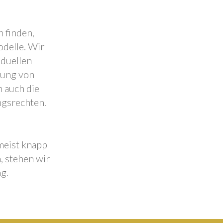
 finden,
odelle. Wir
iduellen
lung von
 auch die
ngsrechten.
 meist knapp
, stehen wir
g.