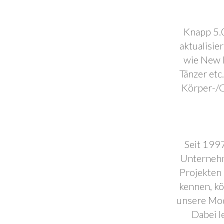
Knapp 5.0
aktualisie
wie New F
Tänzer etc
Körper-/C
Seit 1997
Unternehm
Projekten 
kennen, k
unsere Mod
Dabei l