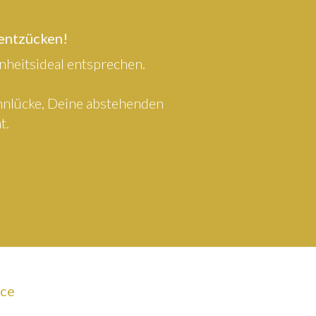
 entzücken!
heitsideal entsprechen.
ahnlücke, Deine abstehenden
t.
ice