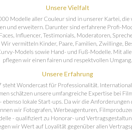
Unsere Vielfalt
00 Modelle aller Couleur sind in unserer Kartei, die 
ren und erweitern. Darunter sind erfahrene Profi-Mo
aces, Influencer, Testimonials, Moderatoren, Sprecher
. Wir vermitteln Kinder, Paare, Familien, Zwillinge, B
urvy-Models sowie Hand- und Fuß-Modelle. Mit all
pflegen wir einen fairen und respektvollen Umgang
Unsere Erfahrung
 steht Wondercast für Professionalität. Internationa
en schätzen unsere umfangreiche Expertise bei Film
- ebenso lokale Start-ups. Da wir die Anforderungen
önnen wir Fotografen, Werbeagenturen, Filmproduze
elle - qualifiziert zu Honorar- und Vertragsgestaltu
egen wir Wert auf Loyalität gegenüber allen Vertrags