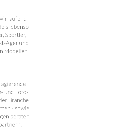
wir laufend
dels, ebenso
, Sportler,
est-Ager und
en Modellen
.
l agierende
- und Foto-
 der Branche
nten - sowie
ngen beraten.
partnern.