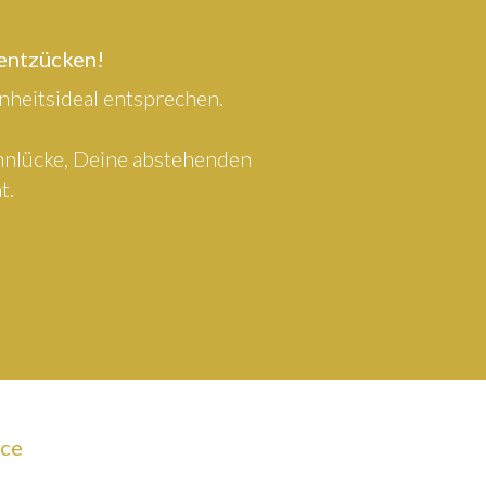
 entzücken!
heitsideal entsprechen.
ahnlücke, Deine abstehenden
t.
ice