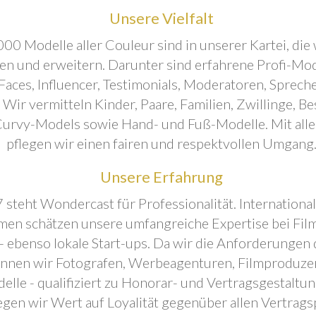
Unsere Vielfalt
00 Modelle aller Couleur sind in unserer Kartei, die 
ren und erweitern. Darunter sind erfahrene Profi-Mo
aces, Influencer, Testimonials, Moderatoren, Sprecher
. Wir vermitteln Kinder, Paare, Familien, Zwillinge, B
urvy-Models sowie Hand- und Fuß-Modelle. Mit all
pflegen wir einen fairen und respektvollen Umgang
Unsere Erfahrung
 steht Wondercast für Professionalität. Internationa
en schätzen unsere umfangreiche Expertise bei Film
- ebenso lokale Start-ups. Da wir die Anforderungen
önnen wir Fotografen, Werbeagenturen, Filmproduze
elle - qualifiziert zu Honorar- und Vertragsgestaltu
egen wir Wert auf Loyalität gegenüber allen Vertrags