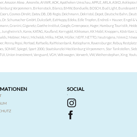
er, Amazon Alexa , Amorelie, ANWR, AOK, Apotheken Umschau, APPLE, ARLA, ASKD, Asklepios Kli
nburg Vorpommern, Birkenstock, Blanco, BMW, Bonduelle, BOSCH, Bud Light, Bundesamt fü
OP, Coors, Cosmos DIrekt, Datev, DB, DB Regio, Deichmann, Dekristol, Depot, Deutsche Bahn, D
Dr. Schumacher GmbH, DulcoSoft, EatHappy, Edeka, Edle Tropfen, Endreß + Hauser, Engel & Völk
n, Granini, Giganetz, Goethe Institut, Google, Greenpeace, Hager, Hamburg Touristik, Heide P
Jungheinrich, Karex, KATAG, Kaufland, Kerrygold, Kikkoman, KK Mobil, Knoppers, Köstritzer, L
nalds, Meßmer, Merci, Michelob, Milka, MOIA, Müller, NEFF, NETTO, Neutrogena, Nimm2, Nivea,
ver, Penny, Pepsi, Perfood, Raffaello, Raiffeisenbank, Ratiopharm, Ravensburger, Rebuy, Restpl
pes, SOMAT, Spiegel, Sport 2000, Staatskanzlei Mecklenburg Virpommern, Star Tankstellen, Siebel
x, TUI, Union Investment, Vanguard, VGH, Volkswagen, Vorwerk, VW, Weihenstephan, Xing, Youtub
RMATIONEN
SOCIAL
T
'
SSUM
CHUTZ