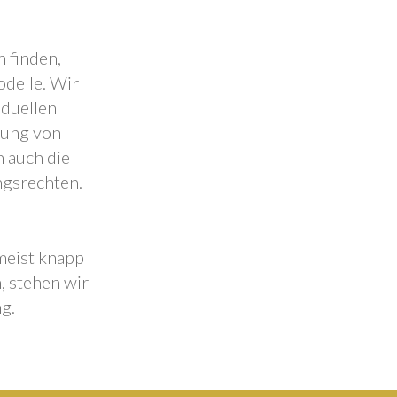
 finden,
odelle. Wir
iduellen
lung von
 auch die
ngsrechten.
 meist knapp
, stehen wir
g.