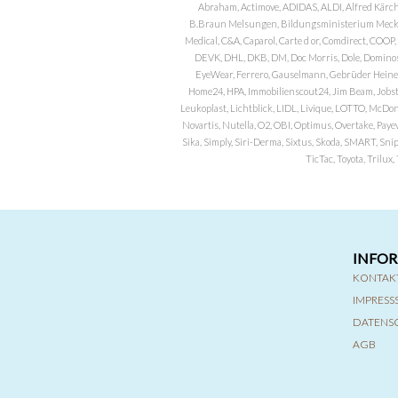
Abraham, Actimove, ADIDAS, ALDI, Alfred Kärch
B.Braun Melsungen, Bildungsministerium Meckle
Medical, C&A, Caparol, Carte d or, Comdirect, CO
DEVK, DHL, DKB, DM, Doc Morris, Dole, Dominos, 
EyeWear, Ferrero, Gauselmann, Gebrüder Heineman
Home24, HPA, Immobilienscout24, Jim Beam, Jobst, 
Leukoplast, Lichtblick, LIDL, Livique, LOTTO, McDo
Novartis, Nutella, O2, OBI, Optimus, Overtake, Paye
Sika, Simply, Siri-Derma, Sixtus, Skoda, SMART, Sni
TicTac, Toyota, Trilu
INFO
KONTAK
IMPRES
DATENS
AGB