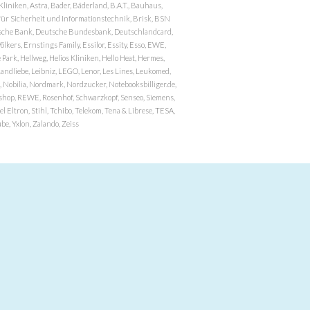
niken, Astra, Bader, Bäderland, B.A.T., Bauhaus,
r Sicherheit und Informationstechnik, Brisk, BSN
eutsche Bank, Deutsche Bundesbank, Deutschlandcard,
ers, Ernstings Family, Essilor, Essity, Esso, EWE,
ark, Hellweg, Helios Kliniken, Hello Heat, Hermes,
andliebe, Leibniz, LEGO, Lenor, Les Lines, Leukomed,
 Nobilia, Nordmark, Nordzucker, Notebooksbilliger.de,
atzshop, REWE, Rosenhof, Schwarzkopf, Senseo, Siemens,
 Eltron, Stihl, Tchibo, Telekom, Tena & Librese, TESA,
e, Yxlon, Zalando, Zeiss