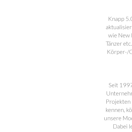
Knapp 5.0
aktualisie
wie New F
Tänzer etc
Körper-/C
Seit 1997
Unternehm
Projekten 
kennen, k
unsere Mod
Dabei l