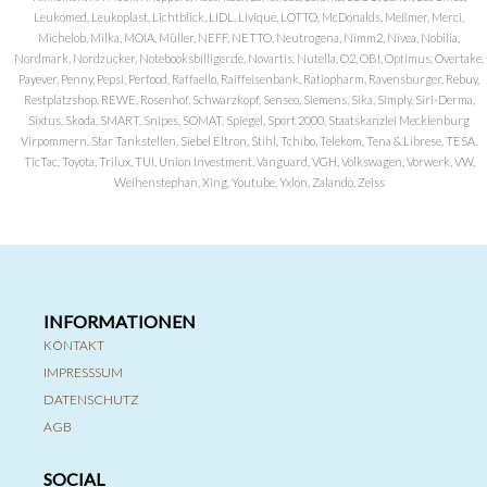
Leukomed, Leukoplast, Lichtblick, LIDL, Livique, LOTTO, McDonalds, Meßmer, Merci,
Michelob, Milka, MOIA, Müller, NEFF, NETTO, Neutrogena, Nimm2, Nivea, Nobilia,
Nordmark, Nordzucker, Notebooksbilliger.de, Novartis, Nutella, O2, OBI, Optimus, Overtake,
Payever, Penny, Pepsi, Perfood, Raffaello, Raiffeisenbank, Ratiopharm, Ravensburger, Rebuy,
Restplatzshop, REWE, Rosenhof, Schwarzkopf, Senseo, Siemens, Sika, Simply, Siri-Derma,
Sixtus, Skoda, SMART, Snipes, SOMAT, Spiegel, Sport 2000, Staatskanzlei Mecklenburg
Virpommern, Star Tankstellen, Siebel Eltron, Stihl, Tchibo, Telekom, Tena & Librese, TESA,
TicTac, Toyota, Trilux, TUI, Union Investment, Vanguard, VGH, Volkswagen, Vorwerk, VW,
Weihenstephan, Xing, Youtube, Yxlon, Zalando, Zeiss
INFORMATIONEN
KONTAKT
IMPRESSSUM
DATENSCHUTZ
AGB
SOCIAL