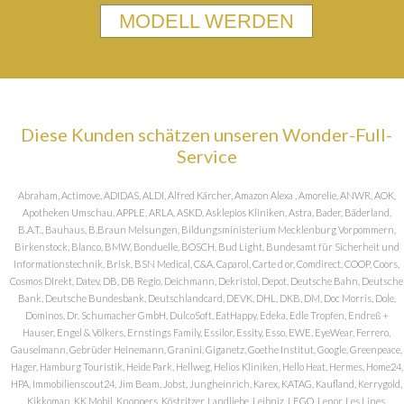
MODELL WERDEN
Diese Kunden schätzen unseren Wonder-Full-
Service
Abraham, Actimove, ADIDAS, ALDI, Alfred Kärcher, Amazon Alexa , Amorelie, ANWR, AOK,
Apotheken Umschau, APPLE, ARLA, ASKD, Asklepios Kliniken, Astra, Bader, Bäderland,
B.A.T., Bauhaus, B.Braun Melsungen, Bildungsministerium Mecklenburg Vorpommern,
Birkenstock, Blanco, BMW, Bonduelle, BOSCH, Bud Light, Bundesamt für Sicherheit und
Informationstechnik, Brisk, BSN Medical, C&A, Caparol, Carte d or, Comdirect, COOP, Coors,
Cosmos DIrekt, Datev, DB, DB Regio, Deichmann, Dekristol, Depot, Deutsche Bahn, Deutsche
Bank, Deutsche Bundesbank, Deutschlandcard, DEVK, DHL, DKB, DM, Doc Morris, Dole,
Dominos, Dr. Schumacher GmbH, DulcoSoft, EatHappy, Edeka, Edle Tropfen, Endreß +
Hauser, Engel & Völkers, Ernstings Family, Essilor, Essity, Esso, EWE, EyeWear, Ferrero,
Gauselmann, Gebrüder Heinemann, Granini, Giganetz, Goethe Institut, Google, Greenpeace,
Hager, Hamburg Touristik, Heide Park, Hellweg, Helios Kliniken, Hello Heat, Hermes, Home24,
HPA, Immobilienscout24, Jim Beam, Jobst, Jungheinrich, Karex, KATAG, Kaufland, Kerrygold,
Kikkoman, KK Mobil, Knoppers, Köstritzer, Landliebe, Leibniz, LEGO, Lenor, Les Lines,