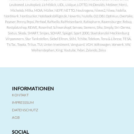
Leukomed, Leukoplast, Lichtblick, LIDL, Livique, LOTTO, McDonalds, Meßmer, Merci,
Michelob, Milka, MOIA, Müller, NEFF, NETTO, Neutrogena, Nimm2, Nivea, Nobilia,
Nordmark, Nordzucker, Notebooksbilliger.de, Novartis, Nutella, O2, OBI, Optimus, Overtake,
Payever, Penny, Pepsi, Perfood, Raffaello, Raiffeisenbank, Ratiopharm, Ravensburger, Rebuy,
Restplatzshop, REWE, Rosenhof, Schwarzkopf, Senseo, Siemens, Sika, Simply, Siri-Derma,
Sixtus, Skoda, SMART, Snipes, SOMAT, Spiegel, Sport 2000, Staatskanzlei Mecklenburg
Virpommern, Star Tankstellen, Siebel Eltron, Stihl, Tchibo, Telekom, Tena & Librese, TESA,
TicTac, Toyota, Trilux, TUI, Union Investment, Vanguard, VGH, Volkswagen, Vorwerk, VW,
Weihenstephan, Xing, Youtube, Yxlon, Zalando, Zeiss
INFORMATIONEN
KONTAKT
IMPRESSSUM
DATENSCHUTZ
AGB
SOCIAL