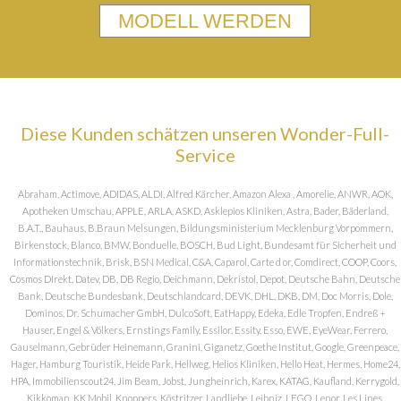
MODELL WERDEN
Diese Kunden schätzen unseren Wonder-Full-
Service
Abraham, Actimove, ADIDAS, ALDI, Alfred Kärcher, Amazon Alexa , Amorelie, ANWR, AOK,
Apotheken Umschau, APPLE, ARLA, ASKD, Asklepios Kliniken, Astra, Bader, Bäderland,
B.A.T., Bauhaus, B.Braun Melsungen, Bildungsministerium Mecklenburg Vorpommern,
Birkenstock, Blanco, BMW, Bonduelle, BOSCH, Bud Light, Bundesamt für Sicherheit und
Informationstechnik, Brisk, BSN Medical, C&A, Caparol, Carte d or, Comdirect, COOP, Coors,
Cosmos DIrekt, Datev, DB, DB Regio, Deichmann, Dekristol, Depot, Deutsche Bahn, Deutsche
Bank, Deutsche Bundesbank, Deutschlandcard, DEVK, DHL, DKB, DM, Doc Morris, Dole,
Dominos, Dr. Schumacher GmbH, DulcoSoft, EatHappy, Edeka, Edle Tropfen, Endreß +
Hauser, Engel & Völkers, Ernstings Family, Essilor, Essity, Esso, EWE, EyeWear, Ferrero,
Gauselmann, Gebrüder Heinemann, Granini, Giganetz, Goethe Institut, Google, Greenpeace,
Hager, Hamburg Touristik, Heide Park, Hellweg, Helios Kliniken, Hello Heat, Hermes, Home24,
HPA, Immobilienscout24, Jim Beam, Jobst, Jungheinrich, Karex, KATAG, Kaufland, Kerrygold,
Kikkoman, KK Mobil, Knoppers, Köstritzer, Landliebe, Leibniz, LEGO, Lenor, Les Lines,