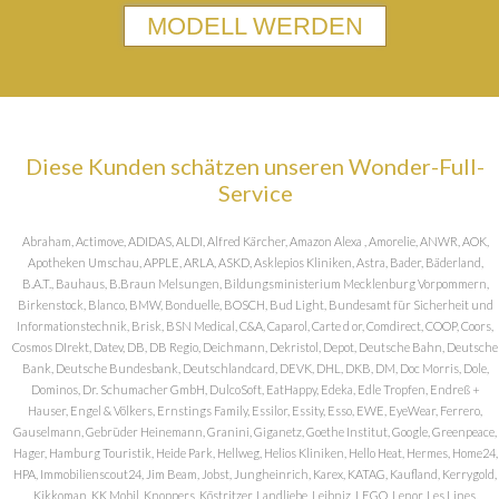
MODELL WERDEN
Diese Kunden schätzen unseren Wonder-Full-
Service
Abraham, Actimove, ADIDAS, ALDI, Alfred Kärcher, Amazon Alexa , Amorelie, ANWR, AOK,
Apotheken Umschau, APPLE, ARLA, ASKD, Asklepios Kliniken, Astra, Bader, Bäderland,
B.A.T., Bauhaus, B.Braun Melsungen, Bildungsministerium Mecklenburg Vorpommern,
Birkenstock, Blanco, BMW, Bonduelle, BOSCH, Bud Light, Bundesamt für Sicherheit und
Informationstechnik, Brisk, BSN Medical, C&A, Caparol, Carte d or, Comdirect, COOP, Coors,
Cosmos DIrekt, Datev, DB, DB Regio, Deichmann, Dekristol, Depot, Deutsche Bahn, Deutsche
Bank, Deutsche Bundesbank, Deutschlandcard, DEVK, DHL, DKB, DM, Doc Morris, Dole,
Dominos, Dr. Schumacher GmbH, DulcoSoft, EatHappy, Edeka, Edle Tropfen, Endreß +
Hauser, Engel & Völkers, Ernstings Family, Essilor, Essity, Esso, EWE, EyeWear, Ferrero,
Gauselmann, Gebrüder Heinemann, Granini, Giganetz, Goethe Institut, Google, Greenpeace,
Hager, Hamburg Touristik, Heide Park, Hellweg, Helios Kliniken, Hello Heat, Hermes, Home24,
HPA, Immobilienscout24, Jim Beam, Jobst, Jungheinrich, Karex, KATAG, Kaufland, Kerrygold,
Kikkoman, KK Mobil, Knoppers, Köstritzer, Landliebe, Leibniz, LEGO, Lenor, Les Lines,