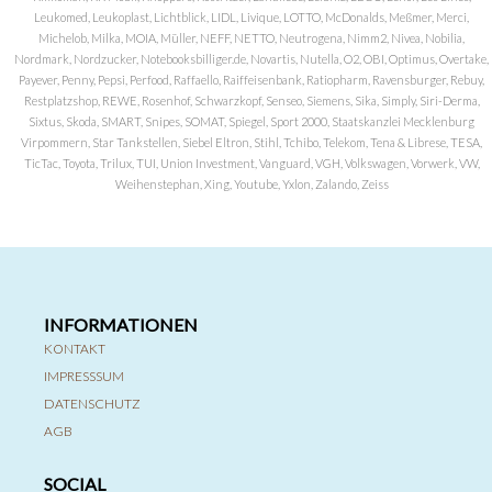
Leukomed, Leukoplast, Lichtblick, LIDL, Livique, LOTTO, McDonalds, Meßmer, Merci,
Michelob, Milka, MOIA, Müller, NEFF, NETTO, Neutrogena, Nimm2, Nivea, Nobilia,
Nordmark, Nordzucker, Notebooksbilliger.de, Novartis, Nutella, O2, OBI, Optimus, Overtake,
Payever, Penny, Pepsi, Perfood, Raffaello, Raiffeisenbank, Ratiopharm, Ravensburger, Rebuy,
Restplatzshop, REWE, Rosenhof, Schwarzkopf, Senseo, Siemens, Sika, Simply, Siri-Derma,
Sixtus, Skoda, SMART, Snipes, SOMAT, Spiegel, Sport 2000, Staatskanzlei Mecklenburg
Virpommern, Star Tankstellen, Siebel Eltron, Stihl, Tchibo, Telekom, Tena & Librese, TESA,
TicTac, Toyota, Trilux, TUI, Union Investment, Vanguard, VGH, Volkswagen, Vorwerk, VW,
Weihenstephan, Xing, Youtube, Yxlon, Zalando, Zeiss
INFORMATIONEN
KONTAKT
IMPRESSSUM
DATENSCHUTZ
AGB
SOCIAL