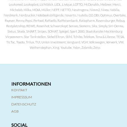
Leukomed, Leukoplast, Lichtblick, LIDL, Livique, LOTTO, McDonalds, Meßmer, Merci,
Michelob, Milka, MOIA, Müller, NEFF, NETTO, Neutrogena, Nimm2, Nivea, Nobilia,
Nordmark, Nordzucker, Notebooksbilliger.de, Novartis, Nutella, O2, OBI, Optimus, Overtake,
Payever, Penny, Pepsi, Perfood, Raffaello, Raiffeisenbank, Ratiopharm, Ravensburger, Rebuy,
Restplatzshop, REWE, Rosenhof, Schwarzkopf, Senseo, Siemens, Sika, Simply, Siri-Derma,
Sixtus, Skoda, SMART, Snipes, SOMAT, Spiegel, Sport 2000, Staatskanzlei Mecklenburg
Virpommern, Star Tankstellen, Siebel Eltron, Stihl, Tchibo, Telekom, Tena & Librese, TESA,
TicTac, Toyota, Trilux, TUI, Union Investment, Vanguard, VGH, Volkswagen, Vorwerk, VW,
Weihenstephan, Xing, Youtube, Yxlon, Zalando, Zeiss
INFORMATIONEN
KONTAKT
IMPRESSSUM
DATENSCHUTZ
AGB
SOCIAL