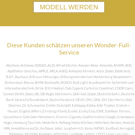
MODELL WERDEN
Diese Kunden schätzen unseren Wonder-Full-
Service
Abraham, Actimove, ADIDAS, ALDI, Alfred Kärcher, Amazon Alexa , Amorelie, ANWR, AOK,
Apotheken Umschau, APPLE, ARLA, ASKD, Asklepios Kliniken, Astra, Bader, Bäderland,
B.A.T., Bauhaus, B.Braun Melsungen, Bildungsministerium Mecklenburg Vorpommern,
Birkenstock, Blanco, BMW, Bonduelle, BOSCH, Bud Light, Bundesamt für Sicherheit und
Informationstechnik, Brisk, BSN Medical, C&A, Caparol, Carte d or, Comdirect, COOP, Coors,
Cosmos DIrekt, Datev, DB, DB Regio, Deichmann, Dekristol, Depot, Deutsche Bahn, Deutsche
Bank, Deutsche Bundesbank, Deutschlandcard, DEVK, DHL, DKB, DM, Doc Morris, Dole,
Dominos, Dr. Schumacher GmbH, DulcoSoft, EatHappy, Edeka, Edle Tropfen, Endreß +
Hauser, Engel & Völkers, Ernstings Family, Essilor, Essity, Esso, EWE, EyeWear, Ferrero,
Gauselmann, Gebrüder Heinemann, Granini, Giganetz, Goethe Institut, Google, Greenpeace,
Hager, Hamburg Touristik, Heide Park, Hellweg, Helios Kliniken, Hello Heat, Hermes, Home24,
HPA, Immobilienscout24, Jim Beam, Jobst, Jungheinrich, Karex, KATAG, Kaufland, Kerrygold,
Kikkoman, KK Mobil, Knoppers, Köstritzer, Landliebe, Leibniz, LEGO, Lenor, Les Lines,