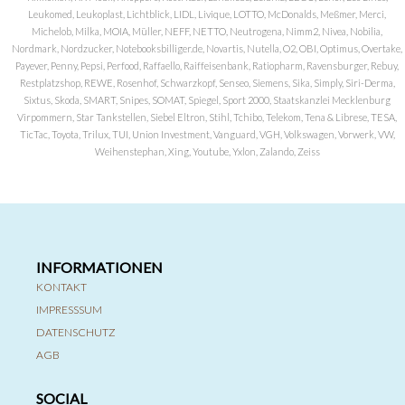
Leukomed, Leukoplast, Lichtblick, LIDL, Livique, LOTTO, McDonalds, Meßmer, Merci,
Michelob, Milka, MOIA, Müller, NEFF, NETTO, Neutrogena, Nimm2, Nivea, Nobilia,
Nordmark, Nordzucker, Notebooksbilliger.de, Novartis, Nutella, O2, OBI, Optimus, Overtake,
Payever, Penny, Pepsi, Perfood, Raffaello, Raiffeisenbank, Ratiopharm, Ravensburger, Rebuy,
Restplatzshop, REWE, Rosenhof, Schwarzkopf, Senseo, Siemens, Sika, Simply, Siri-Derma,
Sixtus, Skoda, SMART, Snipes, SOMAT, Spiegel, Sport 2000, Staatskanzlei Mecklenburg
Virpommern, Star Tankstellen, Siebel Eltron, Stihl, Tchibo, Telekom, Tena & Librese, TESA,
TicTac, Toyota, Trilux, TUI, Union Investment, Vanguard, VGH, Volkswagen, Vorwerk, VW,
Weihenstephan, Xing, Youtube, Yxlon, Zalando, Zeiss
INFORMATIONEN
KONTAKT
IMPRESSSUM
DATENSCHUTZ
AGB
SOCIAL