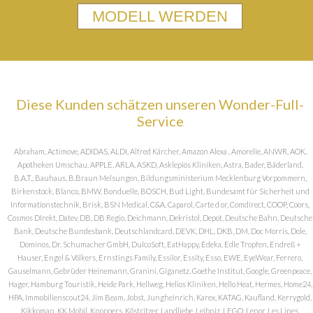
MODELL WERDEN
Diese Kunden schätzen unseren Wonder-Full-
Service
Abraham, Actimove, ADIDAS, ALDI, Alfred Kärcher, Amazon Alexa , Amorelie, ANWR, AOK,
Apotheken Umschau, APPLE, ARLA, ASKD, Asklepios Kliniken, Astra, Bader, Bäderland,
B.A.T., Bauhaus, B.Braun Melsungen, Bildungsministerium Mecklenburg Vorpommern,
Birkenstock, Blanco, BMW, Bonduelle, BOSCH, Bud Light, Bundesamt für Sicherheit und
Informationstechnik, Brisk, BSN Medical, C&A, Caparol, Carte d or, Comdirect, COOP, Coors,
Cosmos DIrekt, Datev, DB, DB Regio, Deichmann, Dekristol, Depot, Deutsche Bahn, Deutsche
Bank, Deutsche Bundesbank, Deutschlandcard, DEVK, DHL, DKB, DM, Doc Morris, Dole,
Dominos, Dr. Schumacher GmbH, DulcoSoft, EatHappy, Edeka, Edle Tropfen, Endreß +
Hauser, Engel & Völkers, Ernstings Family, Essilor, Essity, Esso, EWE, EyeWear, Ferrero,
Gauselmann, Gebrüder Heinemann, Granini, Giganetz, Goethe Institut, Google, Greenpeace,
Hager, Hamburg Touristik, Heide Park, Hellweg, Helios Kliniken, Hello Heat, Hermes, Home24,
HPA, Immobilienscout24, Jim Beam, Jobst, Jungheinrich, Karex, KATAG, Kaufland, Kerrygold,
Kikkoman, KK Mobil, Knoppers, Köstritzer, Landliebe, Leibniz, LEGO, Lenor, Les Lines,