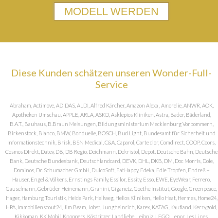
MODELL WERDEN
Diese Kunden schätzen unseren Wonder-Full-
Service
Abraham, Actimove, ADIDAS, ALDI, Alfred Kärcher, Amazon Alexa , Amorelie, ANWR, AOK,
Apotheken Umschau, APPLE, ARLA, ASKD, Asklepios Kliniken, Astra, Bader, Bäderland,
B.A.T., Bauhaus, B.Braun Melsungen, Bildungsministerium Mecklenburg Vorpommern,
Birkenstock, Blanco, BMW, Bonduelle, BOSCH, Bud Light, Bundesamt für Sicherheit und
Informationstechnik, Brisk, BSN Medical, C&A, Caparol, Carte d or, Comdirect, COOP, Coors,
Cosmos DIrekt, Datev, DB, DB Regio, Deichmann, Dekristol, Depot, Deutsche Bahn, Deutsche
Bank, Deutsche Bundesbank, Deutschlandcard, DEVK, DHL, DKB, DM, Doc Morris, Dole,
Dominos, Dr. Schumacher GmbH, DulcoSoft, EatHappy, Edeka, Edle Tropfen, Endreß +
Hauser, Engel & Völkers, Ernstings Family, Essilor, Essity, Esso, EWE, EyeWear, Ferrero,
Gauselmann, Gebrüder Heinemann, Granini, Giganetz, Goethe Institut, Google, Greenpeace,
Hager, Hamburg Touristik, Heide Park, Hellweg, Helios Kliniken, Hello Heat, Hermes, Home24,
HPA, Immobilienscout24, Jim Beam, Jobst, Jungheinrich, Karex, KATAG, Kaufland, Kerrygold,
Kikkoman, KK Mobil, Knoppers, Köstritzer, Landliebe, Leibniz, LEGO, Lenor, Les Lines,