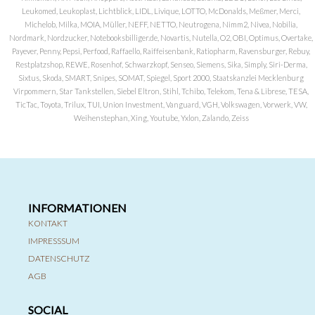
Leukomed, Leukoplast, Lichtblick, LIDL, Livique, LOTTO, McDonalds, Meßmer, Merci,
Michelob, Milka, MOIA, Müller, NEFF, NETTO, Neutrogena, Nimm2, Nivea, Nobilia,
Nordmark, Nordzucker, Notebooksbilliger.de, Novartis, Nutella, O2, OBI, Optimus, Overtake,
Payever, Penny, Pepsi, Perfood, Raffaello, Raiffeisenbank, Ratiopharm, Ravensburger, Rebuy,
Restplatzshop, REWE, Rosenhof, Schwarzkopf, Senseo, Siemens, Sika, Simply, Siri-Derma,
Sixtus, Skoda, SMART, Snipes, SOMAT, Spiegel, Sport 2000, Staatskanzlei Mecklenburg
Virpommern, Star Tankstellen, Siebel Eltron, Stihl, Tchibo, Telekom, Tena & Librese, TESA,
TicTac, Toyota, Trilux, TUI, Union Investment, Vanguard, VGH, Volkswagen, Vorwerk, VW,
Weihenstephan, Xing, Youtube, Yxlon, Zalando, Zeiss
INFORMATIONEN
KONTAKT
IMPRESSSUM
DATENSCHUTZ
AGB
SOCIAL