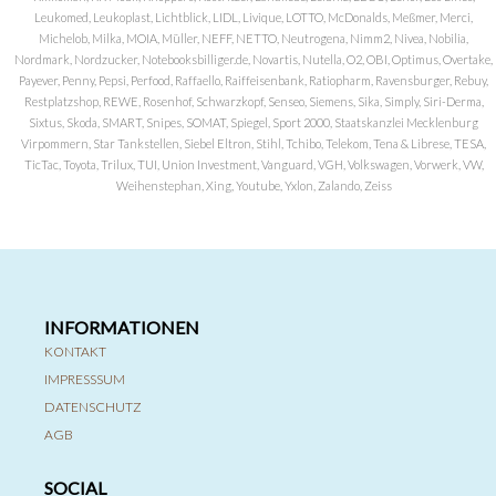
Leukomed, Leukoplast, Lichtblick, LIDL, Livique, LOTTO, McDonalds, Meßmer, Merci,
Michelob, Milka, MOIA, Müller, NEFF, NETTO, Neutrogena, Nimm2, Nivea, Nobilia,
Nordmark, Nordzucker, Notebooksbilliger.de, Novartis, Nutella, O2, OBI, Optimus, Overtake,
Payever, Penny, Pepsi, Perfood, Raffaello, Raiffeisenbank, Ratiopharm, Ravensburger, Rebuy,
Restplatzshop, REWE, Rosenhof, Schwarzkopf, Senseo, Siemens, Sika, Simply, Siri-Derma,
Sixtus, Skoda, SMART, Snipes, SOMAT, Spiegel, Sport 2000, Staatskanzlei Mecklenburg
Virpommern, Star Tankstellen, Siebel Eltron, Stihl, Tchibo, Telekom, Tena & Librese, TESA,
TicTac, Toyota, Trilux, TUI, Union Investment, Vanguard, VGH, Volkswagen, Vorwerk, VW,
Weihenstephan, Xing, Youtube, Yxlon, Zalando, Zeiss
INFORMATIONEN
KONTAKT
IMPRESSSUM
DATENSCHUTZ
AGB
SOCIAL