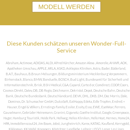
MODELL WERDEN
Diese Kunden schätzen unseren Wonder-Full-
Service
Abraham, Actimove, ADIDAS, ALDI, Alfred Kärcher, Amazon Alexa , Amorelie, ANWR, AOK,
Apotheken Umschau, APPLE, ARLA, ASKD, Asklepios Kliniken, Astra, Bader, Bäderland,
B.A.T., Bauhaus, B.Braun Melsungen, Bildungsministerium Mecklenburg Vorpommern,
Birkenstock, Blanco, BMW, Bonduelle, BOSCH, Bud Light, Bundesamt für Sicherheit und
Informationstechnik, Brisk, BSN Medical, C&A, Caparol, Carte d or, Comdirect, COOP, Coors,
Cosmos DIrekt, Datev, DB, DB Regio, Deichmann, Dekristol, Depot, Deutsche Bahn, Deutsche
Bank, Deutsche Bundesbank, Deutschlandcard, DEVK, DHL, DKB, DM, Doc Morris, Dole,
Dominos, Dr. Schumacher GmbH, DulcoSoft, EatHappy, Edeka, Edle Tropfen, Endreß +
Hauser, Engel & Völkers, Ernstings Family, Essilor, Essity, Esso, EWE, EyeWear, Ferrero,
Gauselmann, Gebrüder Heinemann, Granini, Giganetz, Goethe Institut, Google, Greenpeace,
Hager, Hamburg Touristik, Heide Park, Hellweg, Helios Kliniken, Hello Heat, Hermes, Home24,
HPA, Immobilienscout24, Jim Beam, Jobst, Jungheinrich, Karex, KATAG, Kaufland, Kerrygold,
Kikkoman, KK Mobil, Knoppers, Köstritzer, Landliebe, Leibniz, LEGO, Lenor, Les Lines,