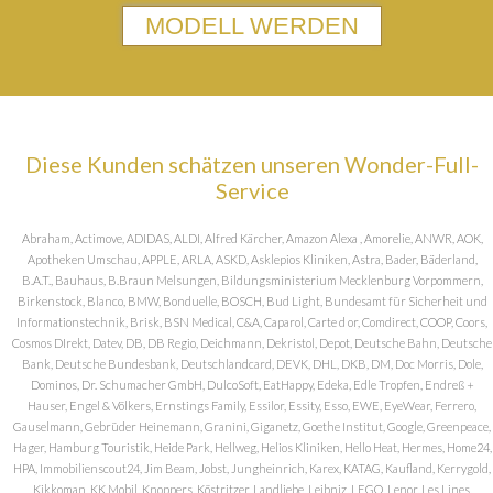
MODELL WERDEN
Diese Kunden schätzen unseren Wonder-Full-
Service
Abraham, Actimove, ADIDAS, ALDI, Alfred Kärcher, Amazon Alexa , Amorelie, ANWR, AOK,
Apotheken Umschau, APPLE, ARLA, ASKD, Asklepios Kliniken, Astra, Bader, Bäderland,
B.A.T., Bauhaus, B.Braun Melsungen, Bildungsministerium Mecklenburg Vorpommern,
Birkenstock, Blanco, BMW, Bonduelle, BOSCH, Bud Light, Bundesamt für Sicherheit und
Informationstechnik, Brisk, BSN Medical, C&A, Caparol, Carte d or, Comdirect, COOP, Coors,
Cosmos DIrekt, Datev, DB, DB Regio, Deichmann, Dekristol, Depot, Deutsche Bahn, Deutsche
Bank, Deutsche Bundesbank, Deutschlandcard, DEVK, DHL, DKB, DM, Doc Morris, Dole,
Dominos, Dr. Schumacher GmbH, DulcoSoft, EatHappy, Edeka, Edle Tropfen, Endreß +
Hauser, Engel & Völkers, Ernstings Family, Essilor, Essity, Esso, EWE, EyeWear, Ferrero,
Gauselmann, Gebrüder Heinemann, Granini, Giganetz, Goethe Institut, Google, Greenpeace,
Hager, Hamburg Touristik, Heide Park, Hellweg, Helios Kliniken, Hello Heat, Hermes, Home24,
HPA, Immobilienscout24, Jim Beam, Jobst, Jungheinrich, Karex, KATAG, Kaufland, Kerrygold,
Kikkoman, KK Mobil, Knoppers, Köstritzer, Landliebe, Leibniz, LEGO, Lenor, Les Lines,