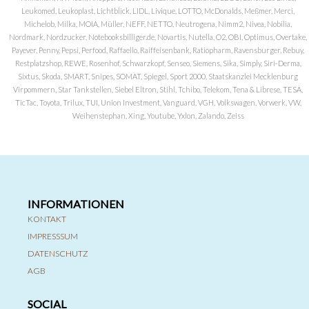
Leukomed, Leukoplast, Lichtblick, LIDL, Livique, LOTTO, McDonalds, Meßmer, Merci,
Michelob, Milka, MOIA, Müller, NEFF, NETTO, Neutrogena, Nimm2, Nivea, Nobilia,
Nordmark, Nordzucker, Notebooksbilliger.de, Novartis, Nutella, O2, OBI, Optimus, Overtake,
Payever, Penny, Pepsi, Perfood, Raffaello, Raiffeisenbank, Ratiopharm, Ravensburger, Rebuy,
Restplatzshop, REWE, Rosenhof, Schwarzkopf, Senseo, Siemens, Sika, Simply, Siri-Derma,
Sixtus, Skoda, SMART, Snipes, SOMAT, Spiegel, Sport 2000, Staatskanzlei Mecklenburg
Virpommern, Star Tankstellen, Siebel Eltron, Stihl, Tchibo, Telekom, Tena & Librese, TESA,
TicTac, Toyota, Trilux, TUI, Union Investment, Vanguard, VGH, Volkswagen, Vorwerk, VW,
Weihenstephan, Xing, Youtube, Yxlon, Zalando, Zeiss
INFORMATIONEN
KONTAKT
IMPRESSSUM
DATENSCHUTZ
AGB
SOCIAL