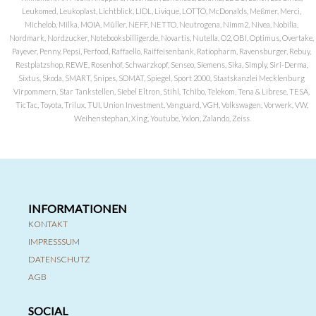
Leukomed, Leukoplast, Lichtblick, LIDL, Livique, LOTTO, McDonalds, Meßmer, Merci,
Michelob, Milka, MOIA, Müller, NEFF, NETTO, Neutrogena, Nimm2, Nivea, Nobilia,
Nordmark, Nordzucker, Notebooksbilliger.de, Novartis, Nutella, O2, OBI, Optimus, Overtake,
Payever, Penny, Pepsi, Perfood, Raffaello, Raiffeisenbank, Ratiopharm, Ravensburger, Rebuy,
Restplatzshop, REWE, Rosenhof, Schwarzkopf, Senseo, Siemens, Sika, Simply, Siri-Derma,
Sixtus, Skoda, SMART, Snipes, SOMAT, Spiegel, Sport 2000, Staatskanzlei Mecklenburg
Virpommern, Star Tankstellen, Siebel Eltron, Stihl, Tchibo, Telekom, Tena & Librese, TESA,
TicTac, Toyota, Trilux, TUI, Union Investment, Vanguard, VGH, Volkswagen, Vorwerk, VW,
Weihenstephan, Xing, Youtube, Yxlon, Zalando, Zeiss
INFORMATIONEN
KONTAKT
IMPRESSSUM
DATENSCHUTZ
AGB
SOCIAL