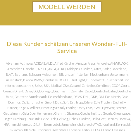
MODELL WERDEN
Diese Kunden schätzen unseren Wonder-Full-
Service
Abraham, Actimove, ADIDAS, ALDI, Alfred Kärcher, Amazon Alexa , Amorelie, ANWR, AOK,
Apotheken Umschau, APPLE, ARLA, ASKD, Asklepios Kliniken, Astra, Bader, Bäderland,
B.A.T., Bauhaus, B.Braun Melsungen, Bildungsministerium Mecklenburg Vorpommern,
Birkenstock, Blanco, BMW, Bonduelle, BOSCH, Bud Light, Bundesamt für Sicherheit und
Informationstechnik, Brisk, BSN Medical, C&A, Caparol, Carte d or, Comdirect, COOP, Coors,
Cosmos DIrekt, Datev, DB, DB Regio, Deichmann, Dekristol, Depot, Deutsche Bahn, Deutsche
Bank, Deutsche Bundesbank, Deutschlandcard, DEVK, DHL, DKB, DM, Doc Morris, Dole,
Dominos, Dr. Schumacher GmbH, DulcoSoft, EatHappy, Edeka, Edle Tropfen, Endreß +
Hauser, Engel & Völkers, Ernstings Family, Essilor, Essity, Esso, EWE, EyeWear, Ferrero,
Gauselmann, Gebrüder Heinemann, Granini, Giganetz, Goethe Institut, Google, Greenpeace,
Hager, Hamburg Touristik, Heide Park, Hellweg, Helios Kliniken, Hello Heat, Hermes, Home24,
HPA, Immobilienscout24, Jim Beam, Jobst, Jungheinrich, Karex, KATAG, Kaufland, Kerrygold,
Kikkoman, KK Mobil, Knoppers, Köstritzer, Landliebe, Leibniz, LEGO, Lenor, Les Lines,