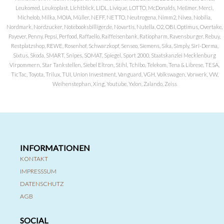
Leukomed, Leukoplast, Lichtblick, LIDL, Livique, LOTTO, McDonalds, Meßmer, Merci,
Michelob, Milka, MOIA, Müller, NEFF, NETTO, Neutrogena, Nimm2, Nivea, Nobilia,
Nordmark, Nordzucker, Notebooksbilliger.de, Novartis, Nutella, O2, OBI, Optimus, Overtake,
Payever, Penny, Pepsi, Perfood, Raffaello, Raiffeisenbank, Ratiopharm, Ravensburger, Rebuy,
Restplatzshop, REWE, Rosenhof, Schwarzkopf, Senseo, Siemens, Sika, Simply, Siri-Derma,
Sixtus, Skoda, SMART, Snipes, SOMAT, Spiegel, Sport 2000, Staatskanzlei Mecklenburg
Virpommern, Star Tankstellen, Siebel Eltron, Stihl, Tchibo, Telekom, Tena & Librese, TESA,
TicTac, Toyota, Trilux, TUI, Union Investment, Vanguard, VGH, Volkswagen, Vorwerk, VW,
Weihenstephan, Xing, Youtube, Yxlon, Zalando, Zeiss
INFORMATIONEN
KONTAKT
IMPRESSSUM
DATENSCHUTZ
AGB
SOCIAL