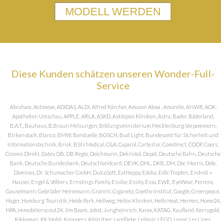
MODELL WERDEN
Diese Kunden schätzen unseren Wonder-Full-
Service
Abraham, Actimove, ADIDAS, ALDI, Alfred Kärcher, Amazon Alexa , Amorelie, ANWR, AOK,
Apotheken Umschau, APPLE, ARLA, ASKD, Asklepios Kliniken, Astra, Bader, Bäderland,
B.A.T., Bauhaus, B.Braun Melsungen, Bildungsministerium Mecklenburg Vorpommern,
Birkenstock, Blanco, BMW, Bonduelle, BOSCH, Bud Light, Bundesamt für Sicherheit und
Informationstechnik, Brisk, BSN Medical, C&A, Caparol, Carte d or, Comdirect, COOP, Coors,
Cosmos DIrekt, Datev, DB, DB Regio, Deichmann, Dekristol, Depot, Deutsche Bahn, Deutsche
Bank, Deutsche Bundesbank, Deutschlandcard, DEVK, DHL, DKB, DM, Doc Morris, Dole,
Dominos, Dr. Schumacher GmbH, DulcoSoft, EatHappy, Edeka, Edle Tropfen, Endreß +
Hauser, Engel & Völkers, Ernstings Family, Essilor, Essity, Esso, EWE, EyeWear, Ferrero,
Gauselmann, Gebrüder Heinemann, Granini, Giganetz, Goethe Institut, Google, Greenpeace,
Hager, Hamburg Touristik, Heide Park, Hellweg, Helios Kliniken, Hello Heat, Hermes, Home24,
HPA, Immobilienscout24, Jim Beam, Jobst, Jungheinrich, Karex, KATAG, Kaufland, Kerrygold,
Kikkoman, KK Mobil, Knoppers, Köstritzer, Landliebe, Leibniz, LEGO, Lenor, Les Lines,