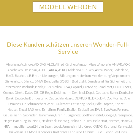
MODELL WERDEN
Diese Kunden schätzen unseren Wonder-Full-
Service
Abraham, Actimove, ADIDAS, ALDI, Alfred Kärcher, Amazon Alexa , Amorelie, ANWR, AOK,
Apotheken Umschau, APPLE, ARLA, ASKD, Asklepios Kliniken, Astra, Bader, Bäderland,
B.A.T., Bauhaus, B.Braun Melsungen, Bildungsministerium Mecklenburg Vorpommern,
Birkenstock, Blanco, BMW, Bonduelle, BOSCH, Bud Light, Bundesamt für Sicherheit und
Informationstechnik, Brisk, BSN Medical, C&A, Caparol, Carte d or, Comdirect, COOP, Coors,
Cosmos DIrekt, Datev, DB, DB Regio, Deichmann, Dekristol, Depot, Deutsche Bahn, Deutsche
Bank, Deutsche Bundesbank, Deutschlandcard, DEVK, DHL, DKB, DM, Doc Morris, Dole,
Dominos, Dr. Schumacher GmbH, DulcoSoft, EatHappy, Edeka, Edle Tropfen, Endreß +
Hauser, Engel & Völkers, Ernstings Family, Essilor, Essity, Esso, EWE, EyeWear, Ferrero,
Gauselmann, Gebrüder Heinemann, Granini, Giganetz, Goethe Institut, Google, Greenpeace,
Hager, Hamburg Touristik, Heide Park, Hellweg, Helios Kliniken, Hello Heat, Hermes, Home24,
HPA, Immobilienscout24, Jim Beam, Jobst, Jungheinrich, Karex, KATAG, Kaufland, Kerrygold,
Kikkoman, KK Mobil, Knoppers, Köstritzer, Landliebe, Leibniz, LEGO, Lenor, Les Lines,