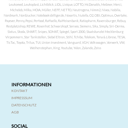
Leukomed, Leukoplast, Lichtblick, LIDL, Livique, LOTTO, McDonalds, Meßmer, Merci,
Michelob, Milka, MOIA, Müller, NEFF, NETTO, Neutrogena, Nimm2, Nivea, Nobilia,
Nordmark, Nordzucker, Notebooksbilliger.de, Novartis, Nutella, O2, OBI, Optimus, Overtake,
Payever, Penny, Pepsi, Perfood, Raffaello, Raiffeisenbank, Ratiopharm, Ravensburger, Rebuy,
Restplatzshop, REWE, Rosenhof, Schwarzkopf, Senseo, Siemens, Sika, Simply, Siri-Derma,
Sixtus, Skoda, SMART, Snipes, SOMAT, Spiegel, Sport 2000, Staatskanzlei Mecklenburg
Virpommern, Star Tankstellen, Siebel Eltron, Stihl, Tchibo, Telekom, Tena & Librese, TESA,
TicTac, Toyota, Trilux, TUI, Union Investment, Vanguard, VGH, Volkswagen, Vorwerk, VW,
Weihenstephan, Xing, Youtube, Yxlon, Zalando, Zeiss
INFORMATIONEN
KONTAKT
IMPRESSSUM
DATENSCHUTZ
AGB
SOCIAL