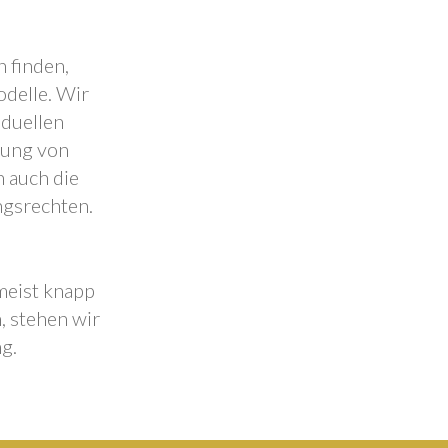
 finden,
odelle. Wir
iduellen
lung von
 auch die
ngsrechten.
 meist knapp
, stehen wir
g.