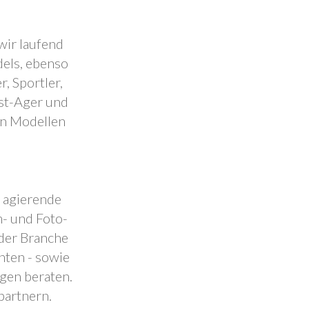
wir laufend
dels, ebenso
, Sportler,
est-Ager und
en Modellen
.
l agierende
- und Foto-
 der Branche
nten - sowie
ngen beraten.
partnern.