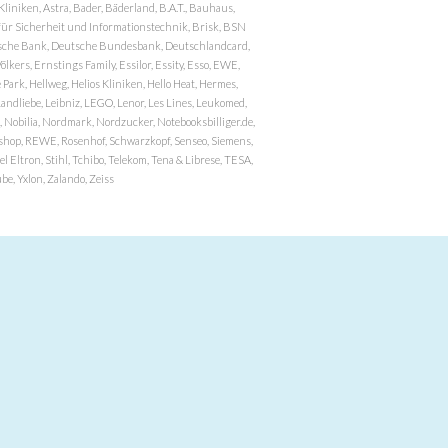
niken, Astra, Bader, Bäderland, B.A.T., Bauhaus,
r Sicherheit und Informationstechnik, Brisk, BSN
eutsche Bank, Deutsche Bundesbank, Deutschlandcard,
ers, Ernstings Family, Essilor, Essity, Esso, EWE,
ark, Hellweg, Helios Kliniken, Hello Heat, Hermes,
andliebe, Leibniz, LEGO, Lenor, Les Lines, Leukomed,
 Nobilia, Nordmark, Nordzucker, Notebooksbilliger.de,
atzshop, REWE, Rosenhof, Schwarzkopf, Senseo, Siemens,
 Eltron, Stihl, Tchibo, Telekom, Tena & Librese, TESA,
e, Yxlon, Zalando, Zeiss