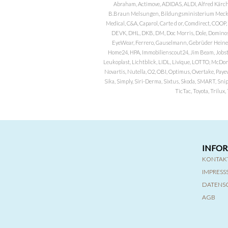
Abraham, Actimove, ADIDAS, ALDI, Alfred Kärch
B.Braun Melsungen, Bildungsministerium Meckle
Medical, C&A, Caparol, Carte d or, Comdirect, CO
DEVK, DHL, DKB, DM, Doc Morris, Dole, Dominos, 
EyeWear, Ferrero, Gauselmann, Gebrüder Heineman
Home24, HPA, Immobilienscout24, Jim Beam, Jobst, 
Leukoplast, Lichtblick, LIDL, Livique, LOTTO, McDo
Novartis, Nutella, O2, OBI, Optimus, Overtake, Paye
Sika, Simply, Siri-Derma, Sixtus, Skoda, SMART, Sni
TicTac, Toyota, Trilu
INFO
KONTAK
IMPRES
DATENS
AGB