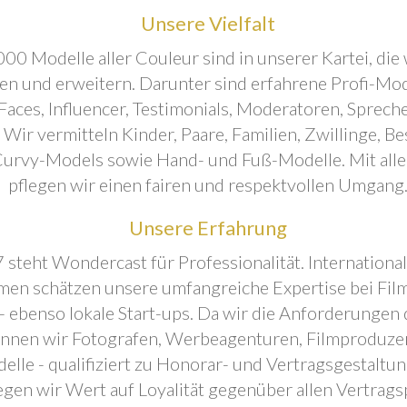
Unsere Vielfalt
00 Modelle aller Couleur sind in unserer Kartei, die 
ren und erweitern. Darunter sind erfahrene Profi-Mo
aces, Influencer, Testimonials, Moderatoren, Sprecher
. Wir vermitteln Kinder, Paare, Familien, Zwillinge, B
urvy-Models sowie Hand- und Fuß-Modelle. Mit all
pflegen wir einen fairen und respektvollen Umgang
Unsere Erfahrung
 steht Wondercast für Professionalität. Internationa
en schätzen unsere umfangreiche Expertise bei Film
- ebenso lokale Start-ups. Da wir die Anforderungen
önnen wir Fotografen, Werbeagenturen, Filmproduze
elle - qualifiziert zu Honorar- und Vertragsgestaltu
egen wir Wert auf Loyalität gegenüber allen Vertrags