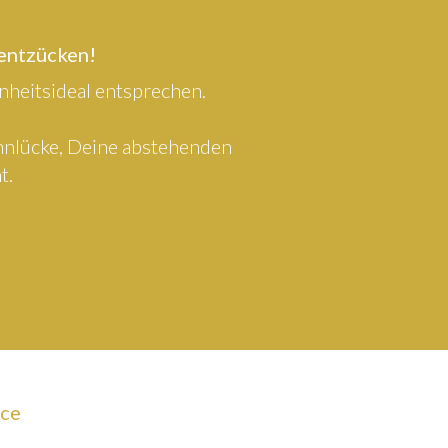
 entzücken!
heitsideal entsprechen.
ahnlücke, Deine abstehenden
t.
ice