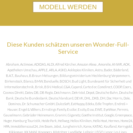
MODELL WERDEN
Diese Kunden schätzen unseren Wonder-Full-
Service
Abraham, Actimove, ADIDAS, ALDI, Alfred Kärcher, Amazon Alexa , Amorelie, ANWR, AOK,
Apotheken Umschau, APPLE, ARLA, ASKD, Asklepios Kliniken, Astra, Bader, Bäderland,
B.A.T., Bauhaus, B.Braun Melsungen, Bildungsministerium Mecklenburg Vorpommern,
Birkenstock, Blanco, BMW, Bonduelle, BOSCH, Bud Light, Bundesamt für Sicherheit und
Informationstechnik, Brisk, BSN Medical, C&A, Caparol, Carte d or, Comdirect, COOP, Coors,
Cosmos DIrekt, Datev, DB, DB Regio, Deichmann, Dekristol, Depot, Deutsche Bahn, Deutsche
Bank, Deutsche Bundesbank, Deutschlandcard, DEVK, DHL, DKB, DM, Doc Morris, Dole,
Dominos, Dr. Schumacher GmbH, DulcoSoft, EatHappy, Edeka, Edle Tropfen, Endreß +
Hauser, Engel & Völkers, Ernstings Family, Essilor, Essity, Esso, EWE, EyeWear, Ferrero,
Gauselmann, Gebrüder Heinemann, Granini, Giganetz, Goethe Institut, Google, Greenpeace,
Hager, Hamburg Touristik, Heide Park, Hellweg, Helios Kliniken, Hello Heat, Hermes, Home24,
HPA, Immobilienscout24, Jim Beam, Jobst, Jungheinrich, Karex, KATAG, Kaufland, Kerrygold,
Kikkoman, KK Mobil, Knoppers, Köstritzer, Landliebe, Leibniz, LEGO, Lenor, Les Lines,