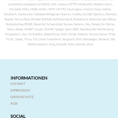
Leukomed, Leukoplast, Lichtblick, LIDL, Livique, LOTTO, McDonalds, Meßmer, Merci,
Michelob, Milka, MOIA, Müller, NEFF, NETTO, Neutrogena, Nimm2, Nivea, Nobilia,
Nordmark, Nordzucker, Notebooksbilliger.de, Novartis, Nutella, O2, OBI, Optimus, Overtake,
Payever, Penny, Pepsi, Perfood, Raffaello, Raiffeisenbank, Ratiopharm, Ravensburger, Rebuy,
Restplatzshop, REWE, Rosenhof, Schwarzkopf, Senseo, Siemens, Sika, Simply, Siri-Derma,
Sixtus, Skoda, SMART, Snipes, SOMAT, Spiegel, Sport 2000, Staatskanzlei Mecklenburg
Virpommern, Star Tankstellen, Siebel Eltron, Stihl, Tchibo, Telekom, Tena & Librese, TESA,
TicTac, Toyota, Trilux, TUI, Union Investment, Vanguard, VGH, Volkswagen, Vorwerk, VW,
Weihenstephan, Xing, Youtube, Yxlon, Zalando, Zeiss
INFORMATIONEN
KONTAKT
IMPRESSSUM
DATENSCHUTZ
AGB
SOCIAL