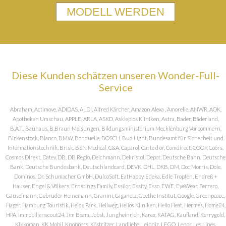
MODELL WERDEN
Diese Kunden schätzen unseren Wonder-Full-
Service
Abraham, Actimove, ADIDAS, ALDI, Alfred Kärcher, Amazon Alexa , Amorelie, ANWR, AOK,
Apotheken Umschau, APPLE, ARLA, ASKD, Asklepios Kliniken, Astra, Bader, Bäderland,
B.A.T., Bauhaus, B.Braun Melsungen, Bildungsministerium Mecklenburg Vorpommern,
Birkenstock, Blanco, BMW, Bonduelle, BOSCH, Bud Light, Bundesamt für Sicherheit und
Informationstechnik, Brisk, BSN Medical, C&A, Caparol, Carte d or, Comdirect, COOP, Coors,
Cosmos DIrekt, Datev, DB, DB Regio, Deichmann, Dekristol, Depot, Deutsche Bahn, Deutsche
Bank, Deutsche Bundesbank, Deutschlandcard, DEVK, DHL, DKB, DM, Doc Morris, Dole,
Dominos, Dr. Schumacher GmbH, DulcoSoft, EatHappy, Edeka, Edle Tropfen, Endreß +
Hauser, Engel & Völkers, Ernstings Family, Essilor, Essity, Esso, EWE, EyeWear, Ferrero,
Gauselmann, Gebrüder Heinemann, Granini, Giganetz, Goethe Institut, Google, Greenpeace,
Hager, Hamburg Touristik, Heide Park, Hellweg, Helios Kliniken, Hello Heat, Hermes, Home24,
HPA, Immobilienscout24, Jim Beam, Jobst, Jungheinrich, Karex, KATAG, Kaufland, Kerrygold,
Kikkoman, KK Mobil, Knoppers, Köstritzer, Landliebe, Leibniz, LEGO, Lenor, Les Lines,