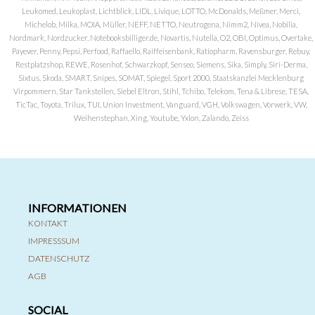
Leukomed, Leukoplast, Lichtblick, LIDL, Livique, LOTTO, McDonalds, Meßmer, Merci,
Michelob, Milka, MOIA, Müller, NEFF, NETTO, Neutrogena, Nimm2, Nivea, Nobilia,
Nordmark, Nordzucker, Notebooksbilliger.de, Novartis, Nutella, O2, OBI, Optimus, Overtake,
Payever, Penny, Pepsi, Perfood, Raffaello, Raiffeisenbank, Ratiopharm, Ravensburger, Rebuy,
Restplatzshop, REWE, Rosenhof, Schwarzkopf, Senseo, Siemens, Sika, Simply, Siri-Derma,
Sixtus, Skoda, SMART, Snipes, SOMAT, Spiegel, Sport 2000, Staatskanzlei Mecklenburg
Virpommern, Star Tankstellen, Siebel Eltron, Stihl, Tchibo, Telekom, Tena & Librese, TESA,
TicTac, Toyota, Trilux, TUI, Union Investment, Vanguard, VGH, Volkswagen, Vorwerk, VW,
Weihenstephan, Xing, Youtube, Yxlon, Zalando, Zeiss
INFORMATIONEN
KONTAKT
IMPRESSSUM
DATENSCHUTZ
AGB
SOCIAL