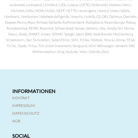
Leukomed, Leukoplast, Lichtblick, LIDL, Livique, LOTTO, McDonalds, Meßmer, Merci,
Michelob, Milka, MOIA, Müller, NEFF, NETTO, Neutrogena, Nimm2, Nivea, Nobilia,
Nordmark, Nordzucker, Notebooksbilliger.de, Novartis, Nutella, O2, OBI, Optimus, Overtake,
Payever, Penny, Pepsi, Perfood, Raffaello, Raiffeisenbank, Ratiopharm, Ravensburger, Rebuy,
Restplatzshop, REWE, Rosenhof, Schwarzkopf, Senseo, Siemens, Sika, Simply, Siri-Derma,
Sixtus, Skoda, SMART, Snipes, SOMAT, Spiegel, Sport 2000, Staatskanzlei Mecklenburg
Virpommern, Star Tankstellen, Siebel Eltron, Stihl, Tchibo, Telekom, Tena & Librese, TESA,
TicTac, Toyota, Trilux, TUI, Union Investment, Vanguard, VGH, Volkswagen, Vorwerk, VW,
Weihenstephan, Xing, Youtube, Yxlon, Zalando, Zeiss
INFORMATIONEN
KONTAKT
IMPRESSSUM
DATENSCHUTZ
AGB
SOCIAL