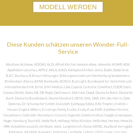
MODELL WERDEN
Diese Kunden schätzen unseren Wonder-Full-
Service
Abraham, Actimove, ADIDAS, ALDI, Alfred Kärcher, Amazon Alexa , Amorelie, ANWR, AOK,
Apotheken Umschau, APPLE, ARLA, ASKD, Asklepios Kliniken, Astra, Bader, Bäderland,
B.A.T., Bauhaus, B.Braun Melsungen, Bildungsministerium Mecklenburg Vorpommern,
Birkenstock, Blanco, BMW, Bonduelle, BOSCH, Bud Light, Bundesamt für Sicherheit und
Informationstechnik, Brisk, BSN Medical, C&A, Caparol, Carte d or, Comdirect, COOP, Coors,
Cosmos DIrekt, Datev, DB, DB Regio, Deichmann, Dekristol, Depot, Deutsche Bahn, Deutsche
Bank, Deutsche Bundesbank, Deutschlandcard, DEVK, DHL, DKB, DM, Doc Morris, Dole,
Dominos, Dr. Schumacher GmbH, DulcoSoft, EatHappy, Edeka, Edle Tropfen, Endreß +
Hauser, Engel & Völkers, Ernstings Family, Essilor, Essity, Esso, EWE, EyeWear, Ferrero,
Gauselmann, Gebrüder Heinemann, Granini, Giganetz, Goethe Institut, Google, Greenpeace,
Hager, Hamburg Touristik, Heide Park, Hellweg, Helios Kliniken, Hello Heat, Hermes, Home24,
HPA, Immobilienscout24, Jim Beam, Jobst, Jungheinrich, Karex, KATAG, Kaufland, Kerrygold,
Kikkoman, KK Mobil, Knoppers, Köstritzer, Landliebe, Leibniz, LEGO, Lenor, Les Lines,