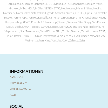
Leukomed, Leukoplast, Lichtblick, LIDL, Livique, LOTTO, McDonalds, Meßmer, Merci,
Michelob, Milka, MOIA, Müller, NEFF, NETTO, Neutrogena, Nimm2, Nivea, Nobilia,
Nordmark, Nordzucker, Notebooksbilliger.de, Novartis, Nutella, O2, OBI, Optimus, Overtake,
Payever, Penny, Pepsi, Perfood, Raffaello, Raiffeisenbank, Ratiopharm, Ravensburger, Rebuy,
Restplatzshop, REWE, Rosenhof, Schwarzkopf, Senseo, Siemens, Sika, Simply, Siri-Derma,
Sixtus, Skoda, SMART, Snipes, SOMAT, Spiegel, Sport 2000, Staatskanzlei Mecklenburg
Virpommern, Star Tankstellen, Siebel Eltron, Stihl, Tchibo, Telekom, Tena & Librese, TESA,
TicTac, Toyota, Trilux, TUI, Union Investment, Vanguard, VGH, Volkswagen, Vorwerk, VW,
Weihenstephan, Xing, Youtube, Yxlon, Zalando, Zeiss
INFORMATIONEN
KONTAKT
IMPRESSSUM
DATENSCHUTZ
AGB
SOCIAL