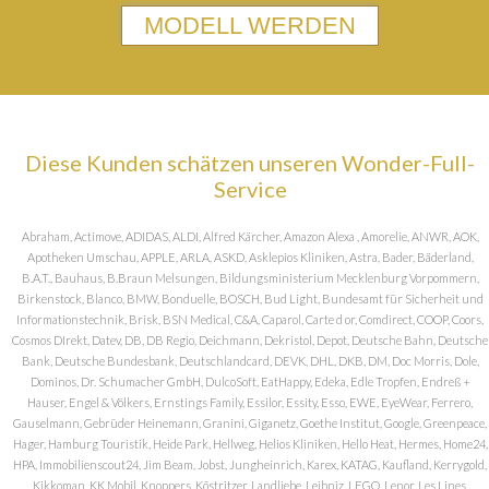
MODELL WERDEN
Diese Kunden schätzen unseren Wonder-Full-
Service
Abraham, Actimove, ADIDAS, ALDI, Alfred Kärcher, Amazon Alexa , Amorelie, ANWR, AOK,
Apotheken Umschau, APPLE, ARLA, ASKD, Asklepios Kliniken, Astra, Bader, Bäderland,
B.A.T., Bauhaus, B.Braun Melsungen, Bildungsministerium Mecklenburg Vorpommern,
Birkenstock, Blanco, BMW, Bonduelle, BOSCH, Bud Light, Bundesamt für Sicherheit und
Informationstechnik, Brisk, BSN Medical, C&A, Caparol, Carte d or, Comdirect, COOP, Coors,
Cosmos DIrekt, Datev, DB, DB Regio, Deichmann, Dekristol, Depot, Deutsche Bahn, Deutsche
Bank, Deutsche Bundesbank, Deutschlandcard, DEVK, DHL, DKB, DM, Doc Morris, Dole,
Dominos, Dr. Schumacher GmbH, DulcoSoft, EatHappy, Edeka, Edle Tropfen, Endreß +
Hauser, Engel & Völkers, Ernstings Family, Essilor, Essity, Esso, EWE, EyeWear, Ferrero,
Gauselmann, Gebrüder Heinemann, Granini, Giganetz, Goethe Institut, Google, Greenpeace,
Hager, Hamburg Touristik, Heide Park, Hellweg, Helios Kliniken, Hello Heat, Hermes, Home24,
HPA, Immobilienscout24, Jim Beam, Jobst, Jungheinrich, Karex, KATAG, Kaufland, Kerrygold,
Kikkoman, KK Mobil, Knoppers, Köstritzer, Landliebe, Leibniz, LEGO, Lenor, Les Lines,