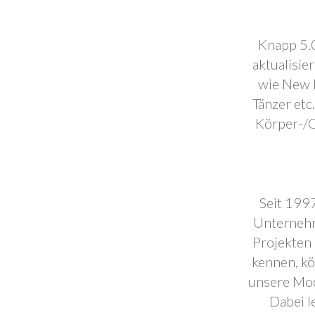
Knapp 5.0
aktualisie
wie New F
Tänzer etc
Körper-/C
Seit 1997
Unternehm
Projekten 
kennen, k
unsere Mod
Dabei l