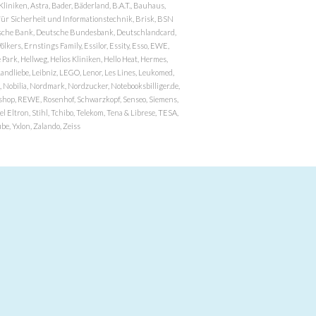
niken, Astra, Bader, Bäderland, B.A.T., Bauhaus,
r Sicherheit und Informationstechnik, Brisk, BSN
eutsche Bank, Deutsche Bundesbank, Deutschlandcard,
ers, Ernstings Family, Essilor, Essity, Esso, EWE,
ark, Hellweg, Helios Kliniken, Hello Heat, Hermes,
andliebe, Leibniz, LEGO, Lenor, Les Lines, Leukomed,
 Nobilia, Nordmark, Nordzucker, Notebooksbilliger.de,
atzshop, REWE, Rosenhof, Schwarzkopf, Senseo, Siemens,
 Eltron, Stihl, Tchibo, Telekom, Tena & Librese, TESA,
e, Yxlon, Zalando, Zeiss