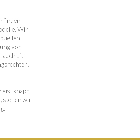
 finden,
odelle. Wir
iduellen
lung von
 auch die
ngsrechten.
 meist knapp
, stehen wir
g.