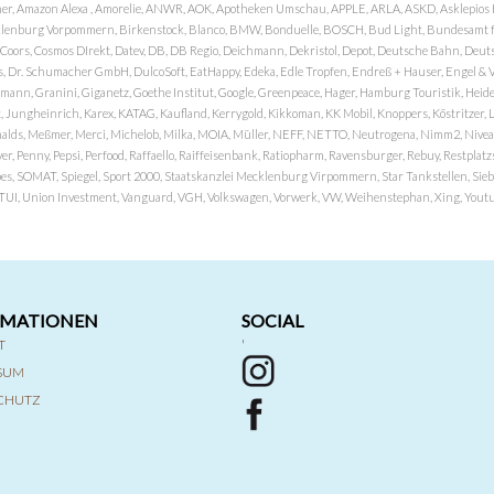
er, Amazon Alexa , Amorelie, ANWR, AOK, Apotheken Umschau, APPLE, ARLA, ASKD, Asklepios Kli
nburg Vorpommern, Birkenstock, Blanco, BMW, Bonduelle, BOSCH, Bud Light, Bundesamt fü
OP, Coors, Cosmos DIrekt, Datev, DB, DB Regio, Deichmann, Dekristol, Depot, Deutsche Bahn, D
Dr. Schumacher GmbH, DulcoSoft, EatHappy, Edeka, Edle Tropfen, Endreß + Hauser, Engel & Völk
n, Granini, Giganetz, Goethe Institut, Google, Greenpeace, Hager, Hamburg Touristik, Heide P
Jungheinrich, Karex, KATAG, Kaufland, Kerrygold, Kikkoman, KK Mobil, Knoppers, Köstritzer, L
nalds, Meßmer, Merci, Michelob, Milka, MOIA, Müller, NEFF, NETTO, Neutrogena, Nimm2, Nivea,
ver, Penny, Pepsi, Perfood, Raffaello, Raiffeisenbank, Ratiopharm, Ravensburger, Rebuy, Restpl
pes, SOMAT, Spiegel, Sport 2000, Staatskanzlei Mecklenburg Virpommern, Star Tankstellen, Siebel
x, TUI, Union Investment, Vanguard, VGH, Volkswagen, Vorwerk, VW, Weihenstephan, Xing, Youtub
RMATIONEN
SOCIAL
T
'
SSUM
CHUTZ