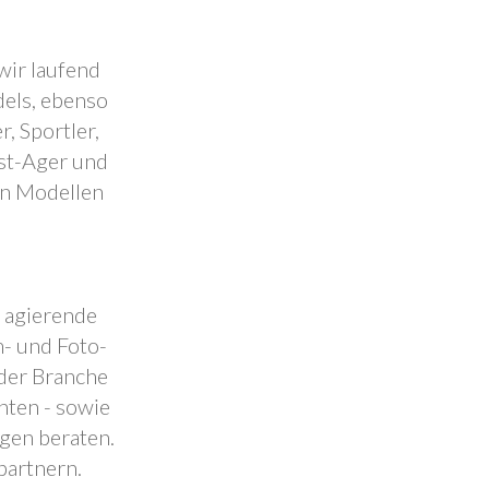
wir laufend
dels, ebenso
, Sportler,
est-Ager und
en Modellen
.
l agierende
- und Foto-
 der Branche
nten - sowie
ngen beraten.
partnern.