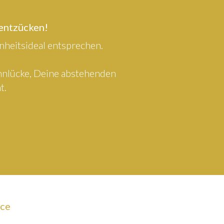
 entzücken!
heitsideal entsprechen.
ahnlücke, Deine abstehenden
t.
ice