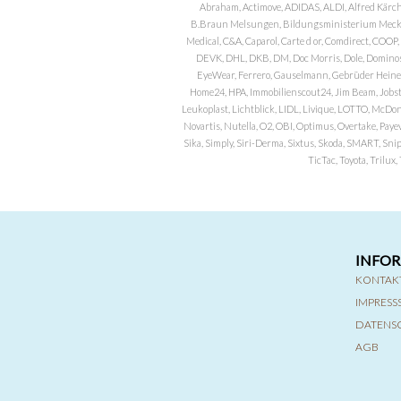
Abraham, Actimove, ADIDAS, ALDI, Alfred Kärch
B.Braun Melsungen, Bildungsministerium Meckle
Medical, C&A, Caparol, Carte d or, Comdirect, CO
DEVK, DHL, DKB, DM, Doc Morris, Dole, Dominos, 
EyeWear, Ferrero, Gauselmann, Gebrüder Heineman
Home24, HPA, Immobilienscout24, Jim Beam, Jobst, 
Leukoplast, Lichtblick, LIDL, Livique, LOTTO, McDo
Novartis, Nutella, O2, OBI, Optimus, Overtake, Paye
Sika, Simply, Siri-Derma, Sixtus, Skoda, SMART, Sni
TicTac, Toyota, Trilu
INFO
KONTAK
IMPRES
DATENS
AGB