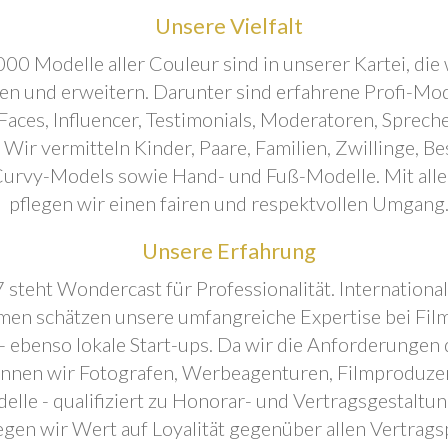
Unsere Vielfalt
00 Modelle aller Couleur sind in unserer Kartei, die 
ren und erweitern. Darunter sind erfahrene Profi-Mo
aces, Influencer, Testimonials, Moderatoren, Sprecher
. Wir vermitteln Kinder, Paare, Familien, Zwillinge, B
urvy-Models sowie Hand- und Fuß-Modelle. Mit all
pflegen wir einen fairen und respektvollen Umgang
Unsere Erfahrung
 steht Wondercast für Professionalität. Internationa
en schätzen unsere umfangreiche Expertise bei Film
- ebenso lokale Start-ups. Da wir die Anforderungen
önnen wir Fotografen, Werbeagenturen, Filmproduze
elle - qualifiziert zu Honorar- und Vertragsgestaltu
egen wir Wert auf Loyalität gegenüber allen Vertrags