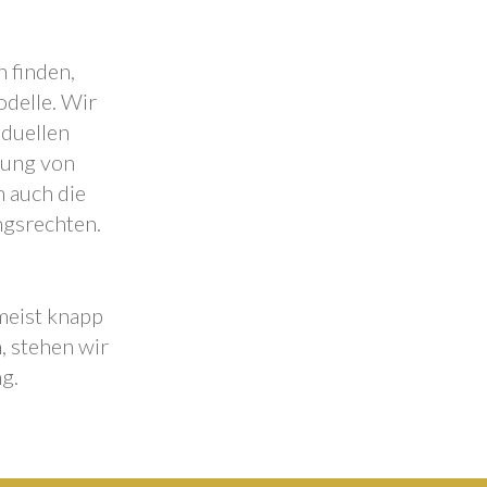
 finden,
odelle. Wir
iduellen
lung von
 auch die
ngsrechten.
 meist knapp
, stehen wir
g.