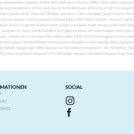
er, Amazon Alexa , Amorelie, ANWR, AOK, Apotheken Umschau, APPLE, ARLA, ASKD, Asklepios Kli
nburg Vorpommern, Birkenstock, Blanco, BMW, Bonduelle, BOSCH, Bud Light, Bundesamt fü
OP, Coors, Cosmos DIrekt, Datev, DB, DB Regio, Deichmann, Dekristol, Depot, Deutsche Bahn, D
Dr. Schumacher GmbH, DulcoSoft, EatHappy, Edeka, Edle Tropfen, Endreß + Hauser, Engel & Völk
n, Granini, Giganetz, Goethe Institut, Google, Greenpeace, Hager, Hamburg Touristik, Heide P
Jungheinrich, Karex, KATAG, Kaufland, Kerrygold, Kikkoman, KK Mobil, Knoppers, Köstritzer, L
nalds, Meßmer, Merci, Michelob, Milka, MOIA, Müller, NEFF, NETTO, Neutrogena, Nimm2, Nivea,
ver, Penny, Pepsi, Perfood, Raffaello, Raiffeisenbank, Ratiopharm, Ravensburger, Rebuy, Restpl
pes, SOMAT, Spiegel, Sport 2000, Staatskanzlei Mecklenburg Virpommern, Star Tankstellen, Siebel
x, TUI, Union Investment, Vanguard, VGH, Volkswagen, Vorwerk, VW, Weihenstephan, Xing, Youtub
RMATIONEN
SOCIAL
T
'
SSUM
CHUTZ