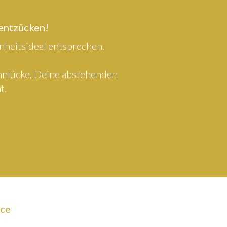
 entzücken!
heitsideal entsprechen.
ahnlücke, Deine abstehenden
t.
ice