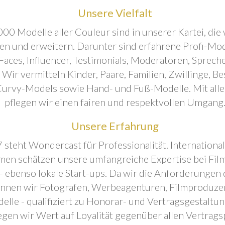
Unsere Vielfalt
00 Modelle aller Couleur sind in unserer Kartei, die 
ren und erweitern. Darunter sind erfahrene Profi-Mo
aces, Influencer, Testimonials, Moderatoren, Sprecher
. Wir vermitteln Kinder, Paare, Familien, Zwillinge, B
urvy-Models sowie Hand- und Fuß-Modelle. Mit all
pflegen wir einen fairen und respektvollen Umgang
Unsere Erfahrung
 steht Wondercast für Professionalität. Internationa
en schätzen unsere umfangreiche Expertise bei Film
- ebenso lokale Start-ups. Da wir die Anforderungen
önnen wir Fotografen, Werbeagenturen, Filmproduze
elle - qualifiziert zu Honorar- und Vertragsgestaltu
egen wir Wert auf Loyalität gegenüber allen Vertrags