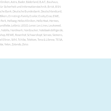
niken, Astra, Bader, Bäderland, B.A.T., Bauhaus,
r Sicherheit und Informationstechnik, Brisk, BSN
eutsche Bank, Deutsche Bundesbank, Deutschlandcard,
ers, Ernstings Family, Essilor, Essity, Esso, EWE,
ark, Hellweg, Helios Kliniken, Hello Heat, Hermes,
andliebe, Leibniz, LEGO, Lenor, Les Lines, Leukomed,
 Nobilia, Nordmark, Nordzucker, Notebooksbilliger.de,
atzshop, REWE, Rosenhof, Schwarzkopf, Senseo, Siemens,
 Eltron, Stihl, Tchibo, Telekom, Tena & Librese, TESA,
e, Yxlon, Zalando, Zeiss