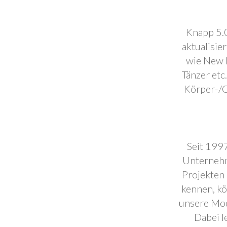
Knapp 5.0
aktualisie
wie New F
Tänzer etc
Körper-/C
Seit 1997
Unternehm
Projekten 
kennen, k
unsere Mod
Dabei l