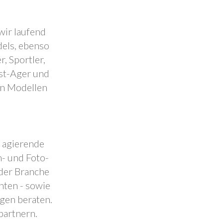
wir laufend
dels, ebenso
, Sportler,
est-Ager und
en Modellen
.
l agierende
- und Foto-
 der Branche
nten - sowie
ngen beraten.
partnern.