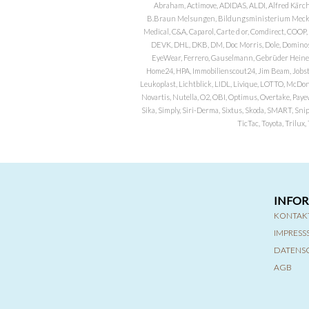
Abraham, Actimove, ADIDAS, ALDI, Alfred Kärch
B.Braun Melsungen, Bildungsministerium Meckle
Medical, C&A, Caparol, Carte d or, Comdirect, CO
DEVK, DHL, DKB, DM, Doc Morris, Dole, Dominos, 
EyeWear, Ferrero, Gauselmann, Gebrüder Heineman
Home24, HPA, Immobilienscout24, Jim Beam, Jobst, 
Leukoplast, Lichtblick, LIDL, Livique, LOTTO, McDo
Novartis, Nutella, O2, OBI, Optimus, Overtake, Paye
Sika, Simply, Siri-Derma, Sixtus, Skoda, SMART, Sni
TicTac, Toyota, Trilu
INFO
KONTAK
IMPRES
DATENS
AGB