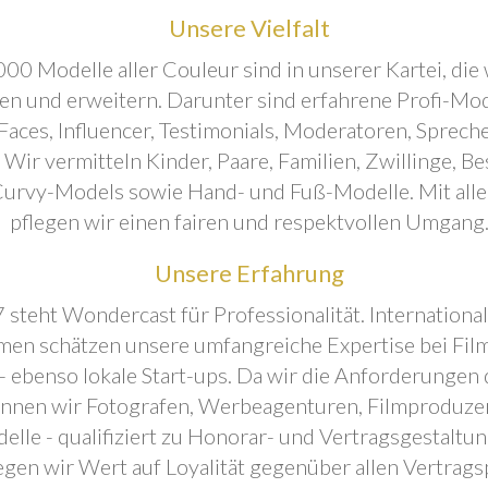
Unsere Vielfalt
00 Modelle aller Couleur sind in unserer Kartei, die 
ren und erweitern. Darunter sind erfahrene Profi-Mo
aces, Influencer, Testimonials, Moderatoren, Sprecher
. Wir vermitteln Kinder, Paare, Familien, Zwillinge, B
urvy-Models sowie Hand- und Fuß-Modelle. Mit all
pflegen wir einen fairen und respektvollen Umgang
Unsere Erfahrung
 steht Wondercast für Professionalität. Internationa
en schätzen unsere umfangreiche Expertise bei Film
- ebenso lokale Start-ups. Da wir die Anforderungen
önnen wir Fotografen, Werbeagenturen, Filmproduze
elle - qualifiziert zu Honorar- und Vertragsgestaltu
egen wir Wert auf Loyalität gegenüber allen Vertrags