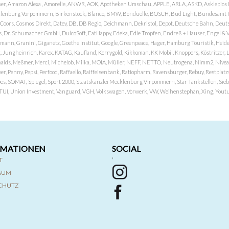
er, Amazon Alexa , Amorelie, ANWR, AOK, Apotheken Umschau, APPLE, ARLA, ASKD, Asklepios Kli
nburg Vorpommern, Birkenstock, Blanco, BMW, Bonduelle, BOSCH, Bud Light, Bundesamt fü
OP, Coors, Cosmos DIrekt, Datev, DB, DB Regio, Deichmann, Dekristol, Depot, Deutsche Bahn, D
Dr. Schumacher GmbH, DulcoSoft, EatHappy, Edeka, Edle Tropfen, Endreß + Hauser, Engel & Völk
n, Granini, Giganetz, Goethe Institut, Google, Greenpeace, Hager, Hamburg Touristik, Heide P
Jungheinrich, Karex, KATAG, Kaufland, Kerrygold, Kikkoman, KK Mobil, Knoppers, Köstritzer, L
nalds, Meßmer, Merci, Michelob, Milka, MOIA, Müller, NEFF, NETTO, Neutrogena, Nimm2, Nivea,
ver, Penny, Pepsi, Perfood, Raffaello, Raiffeisenbank, Ratiopharm, Ravensburger, Rebuy, Restpl
pes, SOMAT, Spiegel, Sport 2000, Staatskanzlei Mecklenburg Virpommern, Star Tankstellen, Siebel
x, TUI, Union Investment, Vanguard, VGH, Volkswagen, Vorwerk, VW, Weihenstephan, Xing, Youtub
RMATIONEN
SOCIAL
T
'
SSUM
CHUTZ