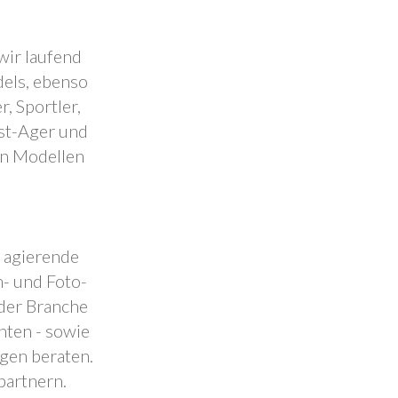
wir laufend
dels, ebenso
, Sportler,
est-Ager und
en Modellen
.
l agierende
- und Foto-
 der Branche
nten - sowie
ngen beraten.
partnern.