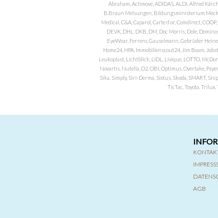
Abraham, Actimove, ADIDAS, ALDI, Alfred Kärch
B.Braun Melsungen, Bildungsministerium Meckle
Medical, C&A, Caparol, Carte d or, Comdirect, CO
DEVK, DHL, DKB, DM, Doc Morris, Dole, Dominos, 
EyeWear, Ferrero, Gauselmann, Gebrüder Heineman
Home24, HPA, Immobilienscout24, Jim Beam, Jobst, 
Leukoplast, Lichtblick, LIDL, Livique, LOTTO, McDo
Novartis, Nutella, O2, OBI, Optimus, Overtake, Paye
Sika, Simply, Siri-Derma, Sixtus, Skoda, SMART, Sni
TicTac, Toyota, Trilu
INFO
KONTAK
IMPRES
DATENS
AGB