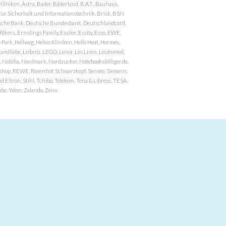
niken, Astra, Bader, Bäderland, B.A.T., Bauhaus,
r Sicherheit und Informationstechnik, Brisk, BSN
eutsche Bank, Deutsche Bundesbank, Deutschlandcard,
ers, Ernstings Family, Essilor, Essity, Esso, EWE,
ark, Hellweg, Helios Kliniken, Hello Heat, Hermes,
andliebe, Leibniz, LEGO, Lenor, Les Lines, Leukomed,
 Nobilia, Nordmark, Nordzucker, Notebooksbilliger.de,
atzshop, REWE, Rosenhof, Schwarzkopf, Senseo, Siemens,
 Eltron, Stihl, Tchibo, Telekom, Tena & Librese, TESA,
e, Yxlon, Zalando, Zeiss