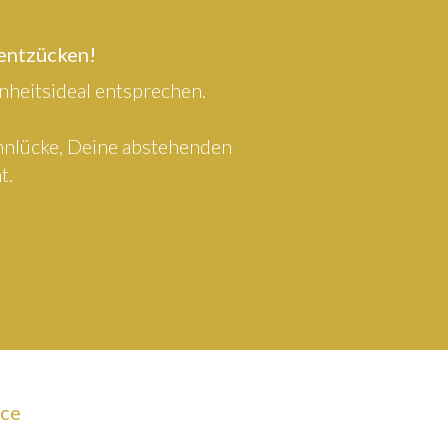
 entzücken!
heitsideal entsprechen.
ahnlücke, Deine abstehenden
t.
ice