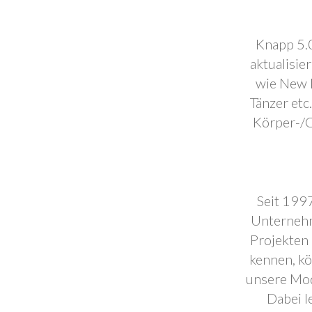
Knapp 5.0
aktualisie
wie New F
Tänzer etc
Körper-/C
Seit 1997
Unternehm
Projekten 
kennen, k
unsere Mod
Dabei l