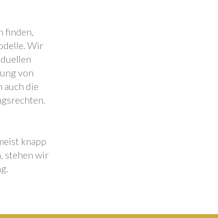
 finden,
odelle. Wir
iduellen
lung von
 auch die
ngsrechten.
 meist knapp
, stehen wir
g.