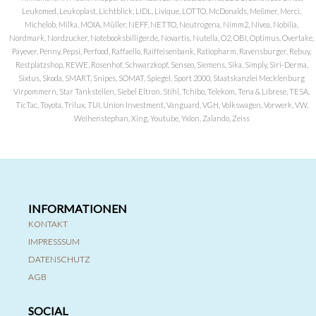
Leukomed, Leukoplast, Lichtblick, LIDL, Livique, LOTTO, McDonalds, Meßmer, Merci,
Michelob, Milka, MOIA, Müller, NEFF, NETTO, Neutrogena, Nimm2, Nivea, Nobilia,
Nordmark, Nordzucker, Notebooksbilliger.de, Novartis, Nutella, O2, OBI, Optimus, Overtake,
Payever, Penny, Pepsi, Perfood, Raffaello, Raiffeisenbank, Ratiopharm, Ravensburger, Rebuy,
Restplatzshop, REWE, Rosenhof, Schwarzkopf, Senseo, Siemens, Sika, Simply, Siri-Derma,
Sixtus, Skoda, SMART, Snipes, SOMAT, Spiegel, Sport 2000, Staatskanzlei Mecklenburg
Virpommern, Star Tankstellen, Siebel Eltron, Stihl, Tchibo, Telekom, Tena & Librese, TESA,
TicTac, Toyota, Trilux, TUI, Union Investment, Vanguard, VGH, Volkswagen, Vorwerk, VW,
Weihenstephan, Xing, Youtube, Yxlon, Zalando, Zeiss
INFORMATIONEN
KONTAKT
IMPRESSSUM
DATENSCHUTZ
AGB
SOCIAL