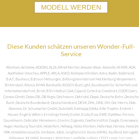
MODELL WERDEN
Diese Kunden schätzen unseren Wonder-Full-
Service
Abraham, Actimove, ADIDAS, ALDI, Alfred Kärcher, Amazon Alexa , Amorelie, ANWR, AOK,
Apotheken Umschau, APPLE, ARLA, ASKD, Asklepios Kliniken, Astra, Bader, Bäderland,
B.A.T., Bauhaus, B.Braun Melsungen, Bildungsministerium Mecklenburg Vorpommern,
Birkenstock, Blanco, BMW, Bonduelle, BOSCH, Bud Light, Bundesamt für Sicherheit und
Informationstechnik, Brisk, BSN Medical, C&A, Caparol, Carte d or, Comdirect, COOP, Coors,
Cosmos DIrekt, Datev, DB, DB Regio, Deichmann, Dekristol, Depot, Deutsche Bahn, Deutsche
Bank, Deutsche Bundesbank, Deutschlandcard, DEVK, DHL, DKB, DM, Doc Morris, Dole,
Dominos, Dr. Schumacher GmbH, DulcoSoft, EatHappy, Edeka, Edle Tropfen, Endreß +
Hauser, Engel & Völkers, Ernstings Family, Essilor, Essity, Esso, EWE, EyeWear, Ferrero,
Gauselmann, Gebrüder Heinemann, Granini, Giganetz, Goethe Institut, Google, Greenpeace,
Hager, Hamburg Touristik, Heide Park, Hellweg, Helios Kliniken, Hello Heat, Hermes, Home24,
HPA, Immobilienscout24, Jim Beam, Jobst, Jungheinrich, Karex, KATAG, Kaufland, Kerrygold,
Kikkoman, KK Mobil, Knoppers, Köstritzer, Landliebe, Leibniz, LEGO, Lenor, Les Lines,