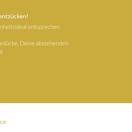
 entzücken!
heitsideal entsprechen.
ahnlücke, Deine abstehenden
t.
ice