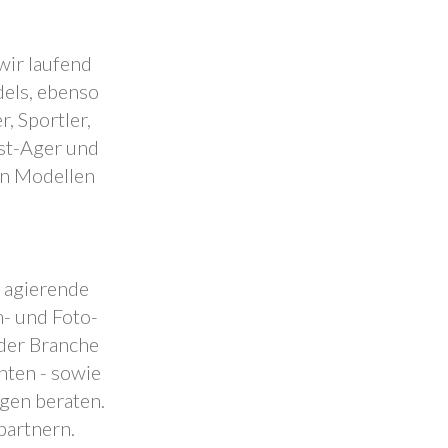
wir laufend
dels, ebenso
, Sportler,
est-Ager und
en Modellen
.
l agierende
- und Foto-
 der Branche
nten - sowie
ngen beraten.
partnern.