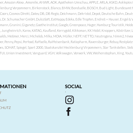
er, Amazon Alexa , Amorelie, ANWR, AOK, Apotheken Umschau, APPLE, ARLA, ASKD, Asklepios Kli
nburg Vorpommern, Birkenstock, Blanco, BMW, Bonduelle, BOSCH, Bud Light, Bundesamt fü
OP, Coors, Cosmos DIrekt, Datev, DB, DB Regio, Deichmann, Dekristol, Depot, Deutsche Bahn, D
Dr. Schumacher GmbH, DulcoSoft, EatHappy, Edeka, Edle Tropfen, Endreß + Hauser, Engel & Völk
n, Granini, Giganetz, Goethe Institut, Google, Greenpeace, Hager, Hamburg Touristik, Heide P
Jungheinrich, Karex, KATAG, Kaufland, Kerrygold, Kikkoman, KK Mobil, Knoppers, Köstritzer, L
nalds, Meßmer, Merci, Michelob, Milka, MOIA, Müller, NEFF, NETTO, Neutrogena, Nimm2, Nivea,
ver, Penny, Pepsi, Perfood, Raffaello, Raiffeisenbank, Ratiopharm, Ravensburger, Rebuy, Restpl
pes, SOMAT, Spiegel, Sport 2000, Staatskanzlei Mecklenburg Virpommern, Star Tankstellen, Siebel
x, TUI, Union Investment, Vanguard, VGH, Volkswagen, Vorwerk, VW, Weihenstephan, Xing, Youtub
RMATIONEN
SOCIAL
T
'
SSUM
CHUTZ