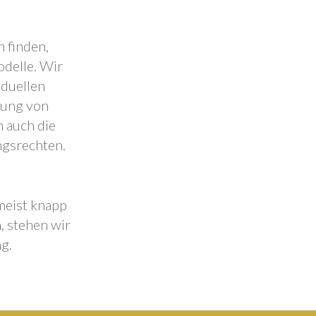
 finden,
odelle. Wir
iduellen
lung von
 auch die
ngsrechten.
 meist knapp
, stehen wir
g.