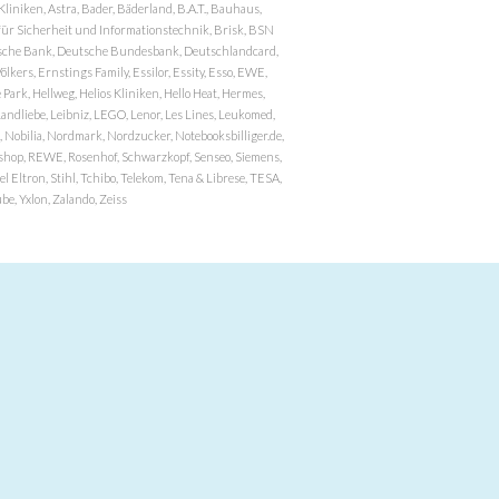
niken, Astra, Bader, Bäderland, B.A.T., Bauhaus,
r Sicherheit und Informationstechnik, Brisk, BSN
eutsche Bank, Deutsche Bundesbank, Deutschlandcard,
ers, Ernstings Family, Essilor, Essity, Esso, EWE,
ark, Hellweg, Helios Kliniken, Hello Heat, Hermes,
andliebe, Leibniz, LEGO, Lenor, Les Lines, Leukomed,
 Nobilia, Nordmark, Nordzucker, Notebooksbilliger.de,
atzshop, REWE, Rosenhof, Schwarzkopf, Senseo, Siemens,
 Eltron, Stihl, Tchibo, Telekom, Tena & Librese, TESA,
e, Yxlon, Zalando, Zeiss