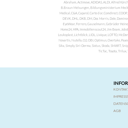
Abraham, Actimove, ADIDAS, ALDI, Alfred Kärch
B.Braun Melsungen, Bildungsministerium Meckle
Medical, C&A, Caparol, Carte d or, Comdirect, CO
DEVK, DHL, DKB, DM, Doc Morris, Dole, Dominos, 
EyeWear, Ferrero, Gauselmann, Gebrüder Heineman
Home24, HPA, Immobilienscout24, Jim Beam, Jobst, 
Leukoplast, Lichtblick, LIDL, Livique, LOTTO, McDo
Novartis, Nutella, O2, OBI, Optimus, Overtake, Paye
Sika, Simply, Siri-Derma, Sixtus, Skoda, SMART, Sni
TicTac, Toyota, Trilu
INFO
KONTAK
IMPRES
DATENS
AGB