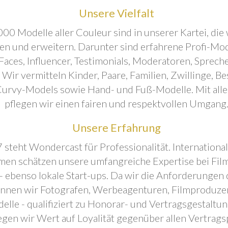
Unsere Vielfalt
00 Modelle aller Couleur sind in unserer Kartei, die 
ren und erweitern. Darunter sind erfahrene Profi-Mo
aces, Influencer, Testimonials, Moderatoren, Sprecher
. Wir vermitteln Kinder, Paare, Familien, Zwillinge, B
urvy-Models sowie Hand- und Fuß-Modelle. Mit all
pflegen wir einen fairen und respektvollen Umgang
Unsere Erfahrung
 steht Wondercast für Professionalität. Internationa
en schätzen unsere umfangreiche Expertise bei Film
- ebenso lokale Start-ups. Da wir die Anforderungen
önnen wir Fotografen, Werbeagenturen, Filmproduze
elle - qualifiziert zu Honorar- und Vertragsgestaltu
egen wir Wert auf Loyalität gegenüber allen Vertrags