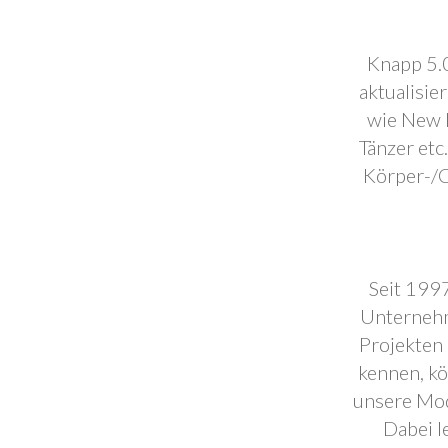
Knapp 5.0
aktualisie
wie New F
Tänzer etc
Körper-/C
Seit 1997
Unternehm
Projekten 
kennen, k
unsere Mod
Dabei l