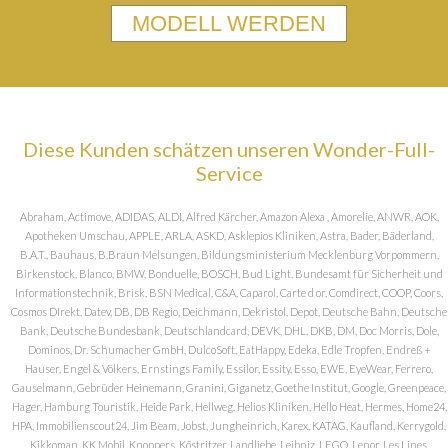
MODELL WERDEN
Diese Kunden schätzen unseren Wonder-Full-
Service
Abraham, Actimove, ADIDAS, ALDI, Alfred Kärcher, Amazon Alexa , Amorelie, ANWR, AOK,
Apotheken Umschau, APPLE, ARLA, ASKD, Asklepios Kliniken, Astra, Bader, Bäderland,
B.A.T., Bauhaus, B.Braun Melsungen, Bildungsministerium Mecklenburg Vorpommern,
Birkenstock, Blanco, BMW, Bonduelle, BOSCH, Bud Light, Bundesamt für Sicherheit und
Informationstechnik, Brisk, BSN Medical, C&A, Caparol, Carte d or, Comdirect, COOP, Coors,
Cosmos DIrekt, Datev, DB, DB Regio, Deichmann, Dekristol, Depot, Deutsche Bahn, Deutsche
Bank, Deutsche Bundesbank, Deutschlandcard, DEVK, DHL, DKB, DM, Doc Morris, Dole,
Dominos, Dr. Schumacher GmbH, DulcoSoft, EatHappy, Edeka, Edle Tropfen, Endreß +
Hauser, Engel & Völkers, Ernstings Family, Essilor, Essity, Esso, EWE, EyeWear, Ferrero,
Gauselmann, Gebrüder Heinemann, Granini, Giganetz, Goethe Institut, Google, Greenpeace,
Hager, Hamburg Touristik, Heide Park, Hellweg, Helios Kliniken, Hello Heat, Hermes, Home24,
HPA, Immobilienscout24, Jim Beam, Jobst, Jungheinrich, Karex, KATAG, Kaufland, Kerrygold,
Kikkoman, KK Mobil, Knoppers, Köstritzer, Landliebe, Leibniz, LEGO, Lenor, Les Lines,