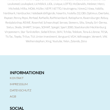
Leukomed, Leukoplast, Lichtblick, LIDL, Livique, LOTTO, McDonalds, Meßmer, Merci,
Michelob, Milka, MOIA, Müller, NEFF, NETTO, Neutrogena, Nimm2, Nivea, Nobilia,
Nordmark, Nordzucker, Notebooksbilliger.de, Novartis, Nutella, O2, OBI, Optimus, Overtake,
Payever, Penny, Pepsi, Perfood, Raffaello, Raiffeisenbank, Ratiopharm, Ravensburger, Rebuy,
Restplatzshop, REWE, Rosenhof, Schwarzkopf, Senseo, Siemens, Sika, Simply, Siri-Derma,
Sixtus, Skoda, SMART, Snipes, SOMAT, Spiegel, Sport 2000, Staatskanzlei Mecklenburg
Virpommern, Star Tankstellen, Siebel Eltron, Stihl, Tchibo, Telekom, Tena & Librese, TESA,
TicTac, Toyota, Trilux, TUI, Union Investment, Vanguard, VGH, Volkswagen, Vorwerk, VW,
Weihenstephan, Xing, Youtube, Yxlon, Zalando, Zeiss
INFORMATIONEN
KONTAKT
IMPRESSSUM
DATENSCHUTZ
AGB
SOCIAL