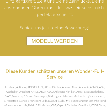
Einzigartigkeit. Zeig uns Deine Zahnlücke, Deine
abstehenden Ohren und alles, was Dir selbst nicht
perfekt erscheint.
Schick uns jetzt deine Bewerbung!
MODELL WERDEN
Diese Kunden schätzen unseren Wonder-Full-
Service
Abraham, Actimove, ADIDAS, ALDI, Alfred Kärcher, Amazon Alexa , Amorelie, ANWR, AOK,
Apotheken Umschau, APPLE, ARLA, ASKD, Asklepios Kliniken, Astra, Bader, Bäderland,
B.A.T., Bauhaus, B.Braun Melsungen, Bildungsministerium Mecklenburg Vorpommern,
Birkenstock, Blanco, BMW, Bonduelle, BOSCH, Bud Light, Bundesamt für Sicherheit und
Informationstechnik, Brisk, BSN Medical, C&A, Caparol, Carte d or, Comdirect, COOP, Coors,