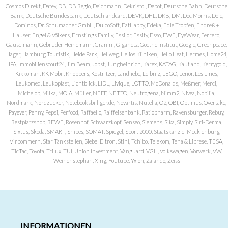
Cosmos DIrekt, Datev, DB, DB Regio, Deichmann, Dekristol, Depot, Deutsche Bahn, Deutsche
Bank, Deutsche Bundesbank, Deutschlandcard, DEVK, DHL, DKB, DM, Doc Morris, Dole,
Dominos, Dr. Schumacher GmbH, DulcoSoft, EatHappy, Edeka, Edle Tropfen, Endreß +
Hauser, Engel & Völkers, Ernstings Family, Essilor, Essity, Esso, EWE, EyeWear, Ferrero,
Gauselmann, Gebrüder Heinemann, Granini, Giganetz, Goethe Institut, Google, Greenpeace,
Hager, Hamburg Touristik, Heide Park, Hellweg, Helios Kliniken, Hello Heat, Hermes, Home24,
HPA, Immobilienscout24, Jim Beam, Jobst, Jungheinrich, Karex, KATAG, Kaufland, Kerrygold,
Kikkoman, KK Mobil, Knoppers, Köstritzer, Landliebe, Leibniz, LEGO, Lenor, Les Lines,
Leukomed, Leukoplast, Lichtblick, LIDL, Livique, LOTTO, McDonalds, Meßmer, Merci,
Michelob, Milka, MOIA, Müller, NEFF, NETTO, Neutrogena, Nimm2, Nivea, Nobilia,
Nordmark, Nordzucker, Notebooksbilliger.de, Novartis, Nutella, O2, OBI, Optimus, Overtake,
Payever, Penny, Pepsi, Perfood, Raffaello, Raiffeisenbank, Ratiopharm, Ravensburger, Rebuy,
Restplatzshop, REWE, Rosenhof, Schwarzkopf, Senseo, Siemens, Sika, Simply, Siri-Derma,
Sixtus, Skoda, SMART, Snipes, SOMAT, Spiegel, Sport 2000, Staatskanzlei Mecklenburg
Virpommern, Star Tankstellen, Siebel Eltron, Stihl, Tchibo, Telekom, Tena & Librese, TESA,
TicTac, Toyota, Trilux, TUI, Union Investment, Vanguard, VGH, Volkswagen, Vorwerk, VW,
Weihenstephan, Xing, Youtube, Yxlon, Zalando, Zeiss
INFORMATIONEN