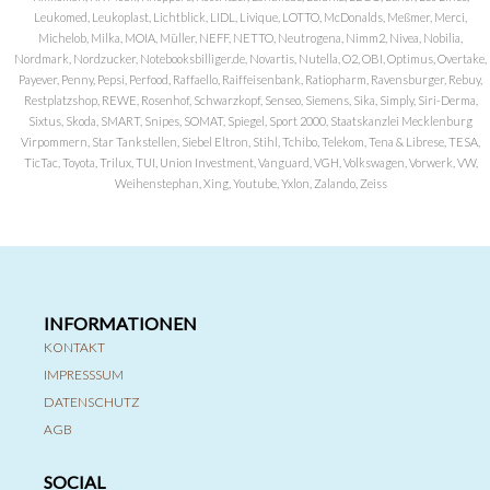
Leukomed, Leukoplast, Lichtblick, LIDL, Livique, LOTTO, McDonalds, Meßmer, Merci,
Michelob, Milka, MOIA, Müller, NEFF, NETTO, Neutrogena, Nimm2, Nivea, Nobilia,
Nordmark, Nordzucker, Notebooksbilliger.de, Novartis, Nutella, O2, OBI, Optimus, Overtake,
Payever, Penny, Pepsi, Perfood, Raffaello, Raiffeisenbank, Ratiopharm, Ravensburger, Rebuy,
Restplatzshop, REWE, Rosenhof, Schwarzkopf, Senseo, Siemens, Sika, Simply, Siri-Derma,
Sixtus, Skoda, SMART, Snipes, SOMAT, Spiegel, Sport 2000, Staatskanzlei Mecklenburg
Virpommern, Star Tankstellen, Siebel Eltron, Stihl, Tchibo, Telekom, Tena & Librese, TESA,
TicTac, Toyota, Trilux, TUI, Union Investment, Vanguard, VGH, Volkswagen, Vorwerk, VW,
Weihenstephan, Xing, Youtube, Yxlon, Zalando, Zeiss
INFORMATIONEN
KONTAKT
IMPRESSSUM
DATENSCHUTZ
AGB
SOCIAL