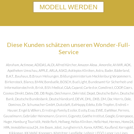
MODELL WERDEN
Diese Kunden schätzen unseren Wonder-Full-
Service
Abraham, Actimove, ADIDAS, ALDI, Alfred Kärcher, Amazon Alexa , Amorelie, ANWR, AOK,
Apotheken Umschau, APPLE, ARLA, ASKD, Asklepios Kliniken, Astra, Bader, Bäderland,
B.A.T., Bauhaus, B.Braun Melsungen, Bildungsministerium Mecklenburg Vorpommern,
Birkenstock, Blanco, BMW, Bonduelle, BOSCH, Bud Light, Bundesamt für Sicherheit und
Informationstechnik, Brisk, BSN Medical, C&A, Caparol, Carte d or, Comdirect, COOP, Coors,
Cosmos DIrekt, Datev, DB, DB Regio, Deichmann, Dekristol, Depot, Deutsche Bahn, Deutsche
Bank, Deutsche Bundesbank, Deutschlandcard, DEVK, DHL, DKB, DM, Doc Morris, Dole,
Dominos, Dr. Schumacher GmbH, DulcoSoft, EatHappy, Edeka, Edle Tropfen, Endreß +
Hauser, Engel & Völkers, Ernstings Family, Essilor, Essity, Esso, EWE, EyeWear, Ferrero,
Gauselmann, Gebrüder Heinemann, Granini, Giganetz, Goethe Institut, Google, Greenpeace,
Hager, Hamburg Touristik, Heide Park, Hellweg, Helios Kliniken, Hello Heat, Hermes, Home24,
HPA, Immobilienscout24, Jim Beam, Jobst, Jungheinrich, Karex, KATAG, Kaufland, Kerrygold,
Kikkoman, KK Mobil, Knoppers, Köstritzer, Landliebe, Leibniz, LEGO, Lenor, Les Lines,