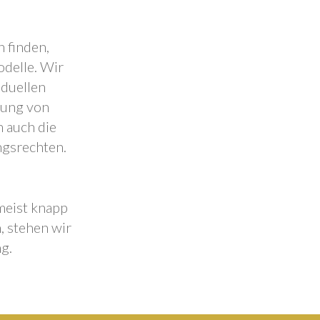
 finden,
odelle. Wir
iduellen
lung von
 auch die
ngsrechten.
 meist knapp
, stehen wir
g.