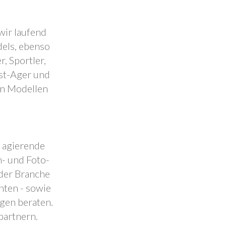
wir laufend
dels, ebenso
, Sportler,
est-Ager und
en Modellen
.
l agierende
- und Foto-
 der Branche
nten - sowie
ngen beraten.
partnern.