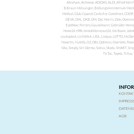
Abraham, Actimove, ADIDAS, ALDI, Alfred Kärch
B.Braun Melsungen, Bildungsministerium Meckle
Medical, C&A, Caparol, Carte d or, Comdirect, CO
DEVK, DHL, DKB, DM, Doc Morris, Dole, Dominos, 
EyeWear, Ferrero, Gauselmann, Gebrüder Heineman
Home24, HPA, Immobilienscout24, Jim Beam, Jobst, 
Leukoplast, Lichtblick, LIDL, Livique, LOTTO, McDo
Novartis, Nutella, O2, OBI, Optimus, Overtake, Paye
Sika, Simply, Siri-Derma, Sixtus, Skoda, SMART, Sni
TicTac, Toyota, Trilu
INFO
KONTAK
IMPRES
DATENS
AGB