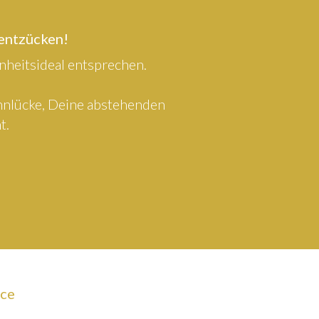
 entzücken!
heitsideal entsprechen.
ahnlücke, Deine abstehenden
t.
ice