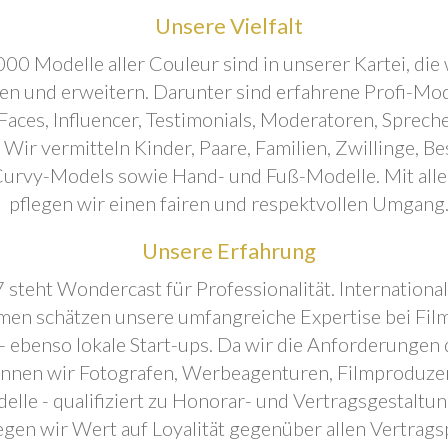
Unsere Vielfalt
00 Modelle aller Couleur sind in unserer Kartei, die 
ren und erweitern. Darunter sind erfahrene Profi-Mo
aces, Influencer, Testimonials, Moderatoren, Sprecher
. Wir vermitteln Kinder, Paare, Familien, Zwillinge, B
urvy-Models sowie Hand- und Fuß-Modelle. Mit all
pflegen wir einen fairen und respektvollen Umgang
Unsere Erfahrung
 steht Wondercast für Professionalität. Internationa
en schätzen unsere umfangreiche Expertise bei Film
- ebenso lokale Start-ups. Da wir die Anforderungen
önnen wir Fotografen, Werbeagenturen, Filmproduze
elle - qualifiziert zu Honorar- und Vertragsgestaltu
egen wir Wert auf Loyalität gegenüber allen Vertrags