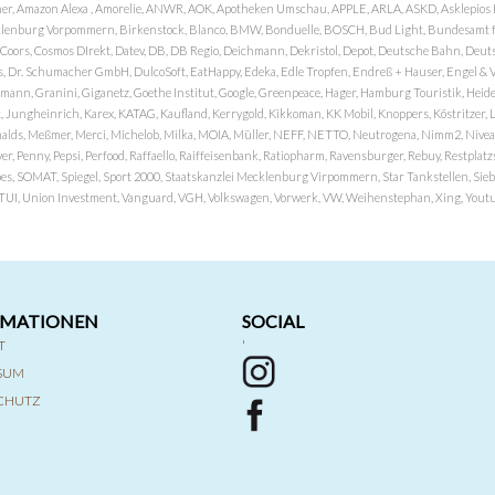
er, Amazon Alexa , Amorelie, ANWR, AOK, Apotheken Umschau, APPLE, ARLA, ASKD, Asklepios Kli
nburg Vorpommern, Birkenstock, Blanco, BMW, Bonduelle, BOSCH, Bud Light, Bundesamt fü
OP, Coors, Cosmos DIrekt, Datev, DB, DB Regio, Deichmann, Dekristol, Depot, Deutsche Bahn, D
Dr. Schumacher GmbH, DulcoSoft, EatHappy, Edeka, Edle Tropfen, Endreß + Hauser, Engel & Völk
n, Granini, Giganetz, Goethe Institut, Google, Greenpeace, Hager, Hamburg Touristik, Heide P
Jungheinrich, Karex, KATAG, Kaufland, Kerrygold, Kikkoman, KK Mobil, Knoppers, Köstritzer, L
nalds, Meßmer, Merci, Michelob, Milka, MOIA, Müller, NEFF, NETTO, Neutrogena, Nimm2, Nivea,
ver, Penny, Pepsi, Perfood, Raffaello, Raiffeisenbank, Ratiopharm, Ravensburger, Rebuy, Restpl
pes, SOMAT, Spiegel, Sport 2000, Staatskanzlei Mecklenburg Virpommern, Star Tankstellen, Siebel
x, TUI, Union Investment, Vanguard, VGH, Volkswagen, Vorwerk, VW, Weihenstephan, Xing, Youtub
RMATIONEN
SOCIAL
T
'
SSUM
CHUTZ