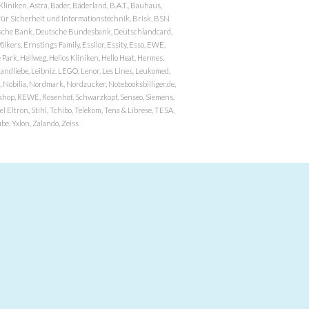
niken, Astra, Bader, Bäderland, B.A.T., Bauhaus,
r Sicherheit und Informationstechnik, Brisk, BSN
eutsche Bank, Deutsche Bundesbank, Deutschlandcard,
ers, Ernstings Family, Essilor, Essity, Esso, EWE,
ark, Hellweg, Helios Kliniken, Hello Heat, Hermes,
andliebe, Leibniz, LEGO, Lenor, Les Lines, Leukomed,
 Nobilia, Nordmark, Nordzucker, Notebooksbilliger.de,
atzshop, REWE, Rosenhof, Schwarzkopf, Senseo, Siemens,
 Eltron, Stihl, Tchibo, Telekom, Tena & Librese, TESA,
e, Yxlon, Zalando, Zeiss