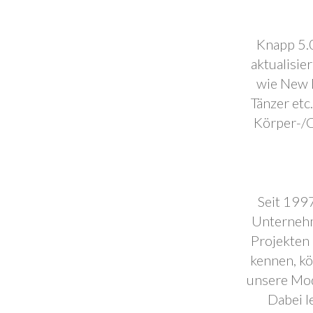
Knapp 5.0
aktualisie
wie New F
Tänzer etc
Körper-/C
Seit 1997
Unternehm
Projekten 
kennen, k
unsere Mod
Dabei l