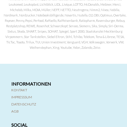
Leukomed, Leukoplast, Lichtblick, LIDL, Livique, LOTTO, McDonalds, Meßmer, Merci,
Michelob, Milka, MOIA, Müller, NEFF, NETTO, Neutrogena, Nimm2, Nivea, Nobilia,
Nordmark, Nordzucker, Notebooksbilliger.de, Novartis, Nutella, O2, OBI, Optimus, Overtake,
Payever, Penny, Pepsi, Perfood, Raffaello, Raiffeisenbank, Ratiopharm, Ravensburger, Rebuy,
Restplatzshop, REWE, Rosenhof, Schwarzkopf, Senseo, Siemens, Sika, Simply, Siri-Derma,
Sixtus, Skoda, SMART, Snipes, SOMAT, Spiegel, Sport 2000, Staatskanzlei Mecklenburg
Virpommern, Star Tankstellen, Siebel Eltron, Stihl, Tchibo, Telekom, Tena & Librese, TESA,
TicTac, Toyota, Trilux, TUI, Union Investment, Vanguard, VGH, Volkswagen, Vorwerk, VW,
Weihenstephan, Xing, Youtube, Yxlon, Zalando, Zeiss
INFORMATIONEN
KONTAKT
IMPRESSSUM
DATENSCHUTZ
AGB
SOCIAL