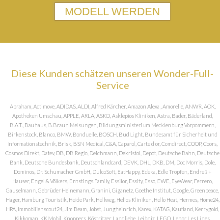
MODELL WERDEN
Diese Kunden schätzen unseren Wonder-Full-
Service
Abraham, Actimove, ADIDAS, ALDI, Alfred Kärcher, Amazon Alexa , Amorelie, ANWR, AOK,
Apotheken Umschau, APPLE, ARLA, ASKD, Asklepios Kliniken, Astra, Bader, Bäderland,
B.A.T., Bauhaus, B.Braun Melsungen, Bildungsministerium Mecklenburg Vorpommern,
Birkenstock, Blanco, BMW, Bonduelle, BOSCH, Bud Light, Bundesamt für Sicherheit und
Informationstechnik, Brisk, BSN Medical, C&A, Caparol, Carte d or, Comdirect, COOP, Coors,
Cosmos DIrekt, Datev, DB, DB Regio, Deichmann, Dekristol, Depot, Deutsche Bahn, Deutsche
Bank, Deutsche Bundesbank, Deutschlandcard, DEVK, DHL, DKB, DM, Doc Morris, Dole,
Dominos, Dr. Schumacher GmbH, DulcoSoft, EatHappy, Edeka, Edle Tropfen, Endreß +
Hauser, Engel & Völkers, Ernstings Family, Essilor, Essity, Esso, EWE, EyeWear, Ferrero,
Gauselmann, Gebrüder Heinemann, Granini, Giganetz, Goethe Institut, Google, Greenpeace,
Hager, Hamburg Touristik, Heide Park, Hellweg, Helios Kliniken, Hello Heat, Hermes, Home24,
HPA, Immobilienscout24, Jim Beam, Jobst, Jungheinrich, Karex, KATAG, Kaufland, Kerrygold,
Kikkoman, KK Mobil, Knoppers, Köstritzer, Landliebe, Leibniz, LEGO, Lenor, Les Lines,