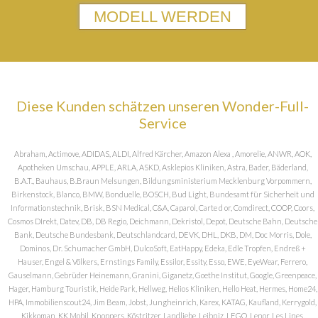
MODELL WERDEN
Diese Kunden schätzen unseren Wonder-Full-
Service
Abraham, Actimove, ADIDAS, ALDI, Alfred Kärcher, Amazon Alexa , Amorelie, ANWR, AOK,
Apotheken Umschau, APPLE, ARLA, ASKD, Asklepios Kliniken, Astra, Bader, Bäderland,
B.A.T., Bauhaus, B.Braun Melsungen, Bildungsministerium Mecklenburg Vorpommern,
Birkenstock, Blanco, BMW, Bonduelle, BOSCH, Bud Light, Bundesamt für Sicherheit und
Informationstechnik, Brisk, BSN Medical, C&A, Caparol, Carte d or, Comdirect, COOP, Coors,
Cosmos DIrekt, Datev, DB, DB Regio, Deichmann, Dekristol, Depot, Deutsche Bahn, Deutsche
Bank, Deutsche Bundesbank, Deutschlandcard, DEVK, DHL, DKB, DM, Doc Morris, Dole,
Dominos, Dr. Schumacher GmbH, DulcoSoft, EatHappy, Edeka, Edle Tropfen, Endreß +
Hauser, Engel & Völkers, Ernstings Family, Essilor, Essity, Esso, EWE, EyeWear, Ferrero,
Gauselmann, Gebrüder Heinemann, Granini, Giganetz, Goethe Institut, Google, Greenpeace,
Hager, Hamburg Touristik, Heide Park, Hellweg, Helios Kliniken, Hello Heat, Hermes, Home24,
HPA, Immobilienscout24, Jim Beam, Jobst, Jungheinrich, Karex, KATAG, Kaufland, Kerrygold,
Kikkoman, KK Mobil, Knoppers, Köstritzer, Landliebe, Leibniz, LEGO, Lenor, Les Lines,