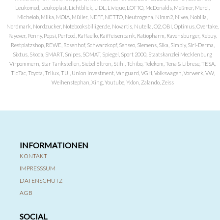
Leukomed, Leukoplast, Lichtblick, LIDL, Livique, LOTTO, McDonalds, Meßmer, Merci,
Michelob, Milka, MOIA, Müller, NEFF, NETTO, Neutrogena, Nimm2, Nivea, Nobilia,
Nordmark, Nordzucker, Notebooksbilliger.de, Novartis, Nutella, O2, OBI, Optimus, Overtake,
Payever, Penny, Pepsi, Perfood, Raffaello, Raiffeisenbank, Ratiopharm, Ravensburger, Rebuy,
Restplatzshop, REWE, Rosenhof, Schwarzkopf, Senseo, Siemens, Sika, Simply, Siri-Derma,
Sixtus, Skoda, SMART, Snipes, SOMAT, Spiegel, Sport 2000, Staatskanzlei Mecklenburg
Virpommern, Star Tankstellen, Siebel Eltron, Stihl, Tchibo, Telekom, Tena & Librese, TESA,
TicTac, Toyota, Trilux, TUI, Union Investment, Vanguard, VGH, Volkswagen, Vorwerk, VW,
Weihenstephan, Xing, Youtube, Yxlon, Zalando, Zeiss
INFORMATIONEN
KONTAKT
IMPRESSSUM
DATENSCHUTZ
AGB
SOCIAL