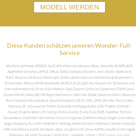
MODELL WERDEN
Diese Kunden schätzen unseren Wonder-Full-
Service
Abraham, Actimove, ADIDAS, ALDI, Alfred Kärcher, Amazon Alexa , Amorelie, ANWR, AOK,
Apotheken Umschau, APPLE, ARLA, ASKD, Asklepios Kliniken, Astra, Bader, Bäderland,
B.A.T., Bauhaus, B.Braun Melsungen, Bildungsministerium Mecklenburg Vorpommern,
Birkenstock, Blanco, BMW, Bonduelle, BOSCH, Bud Light, Bundesamt für Sicherheit und
Informationstechnik, Brisk, BSN Medical, C&A, Caparol, Carte d or, Comdirect, COOP, Coors,
Cosmos DIrekt, Datev, DB, DB Regio, Deichmann, Dekristol, Depot, Deutsche Bahn, Deutsche
Bank, Deutsche Bundesbank, Deutschlandcard, DEVK, DHL, DKB, DM, Doc Morris, Dole,
Dominos, Dr. Schumacher GmbH, DulcoSoft, EatHappy, Edeka, Edle Tropfen, Endreß +
Hauser, Engel & Völkers, Ernstings Family, Essilor, Essity, Esso, EWE, EyeWear, Ferrero,
Gauselmann, Gebrüder Heinemann, Granini, Giganetz, Goethe Institut, Google, Greenpeace,
Hager, Hamburg Touristik, Heide Park, Hellweg, Helios Kliniken, Hello Heat, Hermes, Home24,
HPA, Immobilienscout24, Jim Beam, Jobst, Jungheinrich, Karex, KATAG, Kaufland, Kerrygold,
Kikkoman, KK Mobil, Knoppers, Köstritzer, Landliebe, Leibniz, LEGO, Lenor, Les Lines,