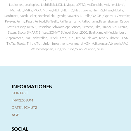
Leukomed, Leukoplast, Lichtblick, LIDL, Livique, LOTTO, McDonalds, Meßmer, Merci,
Michelob, Milka, MOIA, Müller, NEFF, NETTO, Neutrogena, Nimm2, Nivea, Nobilia,
Nordmark, Nordzucker, Notebooksbilliger.de, Novartis, Nutella, O2, OBI, Optimus, Overtake,
Payever, Penny, Pepsi, Perfood, Raffaello, Raiffeisenbank, Ratiopharm, Ravensburger, Rebuy,
Restplatzshop, REWE, Rosenhof, Schwarzkopf, Senseo, Siemens, Sika, Simply, Siri-Derma,
Sixtus, Skoda, SMART, Snipes, SOMAT, Spiegel, Sport 2000, Staatskanzlei Mecklenburg
Virpommern, Star Tankstellen, Siebel Eltron, Stihl, Tchibo, Telekom, Tena & Librese, TESA,
TicTac, Toyota, Trilux, TUI, Union Investment, Vanguard, VGH, Volkswagen, Vorwerk, VW,
Weihenstephan, Xing, Youtube, Yxlon, Zalando, Zeiss
INFORMATIONEN
KONTAKT
IMPRESSSUM
DATENSCHUTZ
AGB
SOCIAL