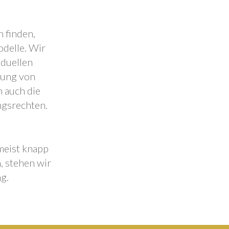
 finden,
odelle. Wir
iduellen
lung von
 auch die
ngsrechten.
 meist knapp
, stehen wir
g.