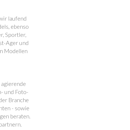
wir laufend
dels, ebenso
, Sportler,
est-Ager und
en Modellen
.
l agierende
- und Foto-
 der Branche
nten - sowie
ngen beraten.
partnern.