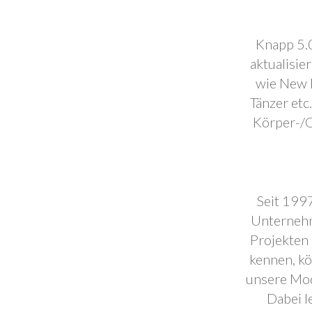
Knapp 5.0
aktualisie
wie New F
Tänzer etc
Körper-/C
Seit 1997
Unternehm
Projekten 
kennen, k
unsere Mod
Dabei l