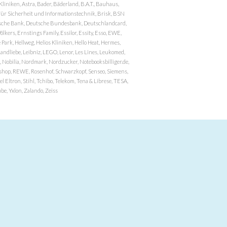
niken, Astra, Bader, Bäderland, B.A.T., Bauhaus,
r Sicherheit und Informationstechnik, Brisk, BSN
eutsche Bank, Deutsche Bundesbank, Deutschlandcard,
ers, Ernstings Family, Essilor, Essity, Esso, EWE,
ark, Hellweg, Helios Kliniken, Hello Heat, Hermes,
andliebe, Leibniz, LEGO, Lenor, Les Lines, Leukomed,
 Nobilia, Nordmark, Nordzucker, Notebooksbilliger.de,
atzshop, REWE, Rosenhof, Schwarzkopf, Senseo, Siemens,
 Eltron, Stihl, Tchibo, Telekom, Tena & Librese, TESA,
e, Yxlon, Zalando, Zeiss