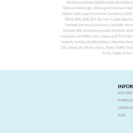
Abraham, Actimove, ADIDAS, ALDI, Alfred Kärch
B.Braun Melsungen, Bildungsministerium Meckle
Medical, C&A, Caparol, Carte d or, Comdirect, CO
DEVK, DHL, DKB, DM, Doc Morris, Dole, Dominos, 
EyeWear, Ferrero, Gauselmann, Gebrüder Heineman
Home24, HPA, Immobilienscout24, Jim Beam, Jobst, 
Leukoplast, Lichtblick, LIDL, Livique, LOTTO, McDo
Novartis, Nutella, O2, OBI, Optimus, Overtake, Paye
Sika, Simply, Siri-Derma, Sixtus, Skoda, SMART, Sni
TicTac, Toyota, Trilu
INFO
KONTAK
IMPRES
DATENS
AGB