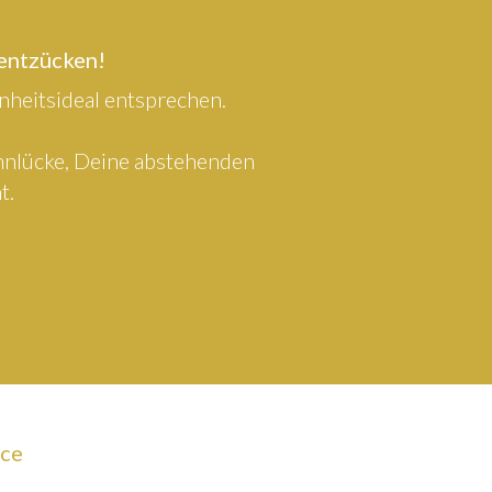
 entzücken!
heitsideal entsprechen.
ahnlücke, Deine abstehenden
t.
ice