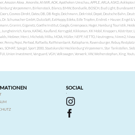
er, Amazon Alexa , Amorelie, ANWR, AOK, Apotheken Umschau, APPLE, ARLA, ASKD, Asklepios Kli
nburg Vorpommern, Birkenstock, Blanco, BMW, Bonduelle, BOSCH, Bud Light, Bundesamt fü
OP, Coors, Cosmos DIrekt, Datev, DB, DB Regio, Deichmann, Dekristol, Depot, Deutsche Bahn, D
Dr. Schumacher GmbH, DulcoSoft, EatHappy, Edeka, Edle Tropfen, Endreß + Hauser, Engel & Völk
n, Granini, Giganetz, Goethe Institut, Google, Greenpeace, Hager, Hamburg Touristik, Heide P
Jungheinrich, Karex, KATAG, Kaufland, Kerrygold, Kikkoman, KK Mobil, Knoppers, Köstritzer, L
nalds, Meßmer, Merci, Michelob, Milka, MOIA, Müller, NEFF, NETTO, Neutrogena, Nimm2, Nivea,
ver, Penny, Pepsi, Perfood, Raffaello, Raiffeisenbank, Ratiopharm, Ravensburger, Rebuy, Restpl
pes, SOMAT, Spiegel, Sport 2000, Staatskanzlei Mecklenburg Virpommern, Star Tankstellen, Siebel
x, TUI, Union Investment, Vanguard, VGH, Volkswagen, Vorwerk, VW, Weihenstephan, Xing, Youtub
RMATIONEN
SOCIAL
T
'
SSUM
CHUTZ