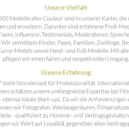
Unsere Vielfalt
00 Modelle aller Couleur sind in unserer Kartei, die 
ren und erweitern. Darunter sind erfahrene Profi-Mo
aces, Influencer, Testimonials, Moderatoren, Sprecher
. Wir vermitteln Kinder, Paare, Familien, Zwillinge, B
urvy-Models sowie Hand- und Fuß-Modelle. Mit all
pflegen wir einen fairen und respektvollen Umgang
Unsere Erfahrung
 steht Wondercast für Professionalität. Internationa
en schätzen unsere umfangreiche Expertise bei Film
- ebenso lokale Start-ups. Da wir die Anforderungen
önnen wir Fotografen, Werbeagenturen, Filmproduze
elle - qualifiziert zu Honorar- und Vertragsgestaltu
egen wir Wert auf Loyalität gegenüber allen Vertrags