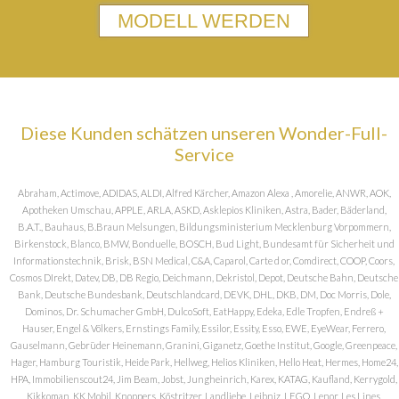
MODELL WERDEN
Diese Kunden schätzen unseren Wonder-Full-
Service
Abraham, Actimove, ADIDAS, ALDI, Alfred Kärcher, Amazon Alexa , Amorelie, ANWR, AOK,
Apotheken Umschau, APPLE, ARLA, ASKD, Asklepios Kliniken, Astra, Bader, Bäderland,
B.A.T., Bauhaus, B.Braun Melsungen, Bildungsministerium Mecklenburg Vorpommern,
Birkenstock, Blanco, BMW, Bonduelle, BOSCH, Bud Light, Bundesamt für Sicherheit und
Informationstechnik, Brisk, BSN Medical, C&A, Caparol, Carte d or, Comdirect, COOP, Coors,
Cosmos DIrekt, Datev, DB, DB Regio, Deichmann, Dekristol, Depot, Deutsche Bahn, Deutsche
Bank, Deutsche Bundesbank, Deutschlandcard, DEVK, DHL, DKB, DM, Doc Morris, Dole,
Dominos, Dr. Schumacher GmbH, DulcoSoft, EatHappy, Edeka, Edle Tropfen, Endreß +
Hauser, Engel & Völkers, Ernstings Family, Essilor, Essity, Esso, EWE, EyeWear, Ferrero,
Gauselmann, Gebrüder Heinemann, Granini, Giganetz, Goethe Institut, Google, Greenpeace,
Hager, Hamburg Touristik, Heide Park, Hellweg, Helios Kliniken, Hello Heat, Hermes, Home24,
HPA, Immobilienscout24, Jim Beam, Jobst, Jungheinrich, Karex, KATAG, Kaufland, Kerrygold,
Kikkoman, KK Mobil, Knoppers, Köstritzer, Landliebe, Leibniz, LEGO, Lenor, Les Lines,