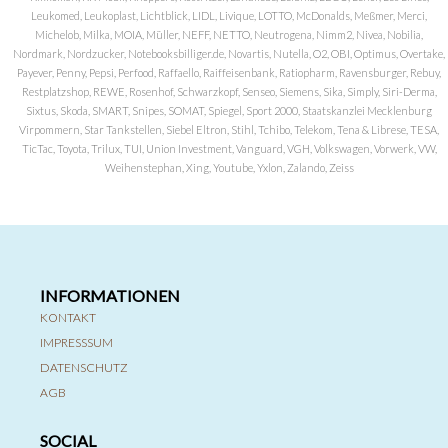
Leukomed, Leukoplast, Lichtblick, LIDL, Livique, LOTTO, McDonalds, Meßmer, Merci,
Michelob, Milka, MOIA, Müller, NEFF, NETTO, Neutrogena, Nimm2, Nivea, Nobilia,
Nordmark, Nordzucker, Notebooksbilliger.de, Novartis, Nutella, O2, OBI, Optimus, Overtake,
Payever, Penny, Pepsi, Perfood, Raffaello, Raiffeisenbank, Ratiopharm, Ravensburger, Rebuy,
Restplatzshop, REWE, Rosenhof, Schwarzkopf, Senseo, Siemens, Sika, Simply, Siri-Derma,
Sixtus, Skoda, SMART, Snipes, SOMAT, Spiegel, Sport 2000, Staatskanzlei Mecklenburg
Virpommern, Star Tankstellen, Siebel Eltron, Stihl, Tchibo, Telekom, Tena & Librese, TESA,
TicTac, Toyota, Trilux, TUI, Union Investment, Vanguard, VGH, Volkswagen, Vorwerk, VW,
Weihenstephan, Xing, Youtube, Yxlon, Zalando, Zeiss
INFORMATIONEN
KONTAKT
IMPRESSSUM
DATENSCHUTZ
AGB
SOCIAL