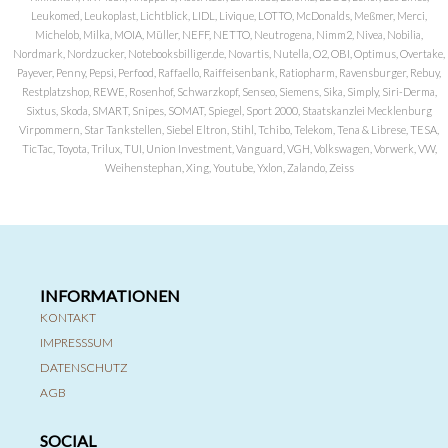
Leukomed, Leukoplast, Lichtblick, LIDL, Livique, LOTTO, McDonalds, Meßmer, Merci,
Michelob, Milka, MOIA, Müller, NEFF, NETTO, Neutrogena, Nimm2, Nivea, Nobilia,
Nordmark, Nordzucker, Notebooksbilliger.de, Novartis, Nutella, O2, OBI, Optimus, Overtake,
Payever, Penny, Pepsi, Perfood, Raffaello, Raiffeisenbank, Ratiopharm, Ravensburger, Rebuy,
Restplatzshop, REWE, Rosenhof, Schwarzkopf, Senseo, Siemens, Sika, Simply, Siri-Derma,
Sixtus, Skoda, SMART, Snipes, SOMAT, Spiegel, Sport 2000, Staatskanzlei Mecklenburg
Virpommern, Star Tankstellen, Siebel Eltron, Stihl, Tchibo, Telekom, Tena & Librese, TESA,
TicTac, Toyota, Trilux, TUI, Union Investment, Vanguard, VGH, Volkswagen, Vorwerk, VW,
Weihenstephan, Xing, Youtube, Yxlon, Zalando, Zeiss
INFORMATIONEN
KONTAKT
IMPRESSSUM
DATENSCHUTZ
AGB
SOCIAL