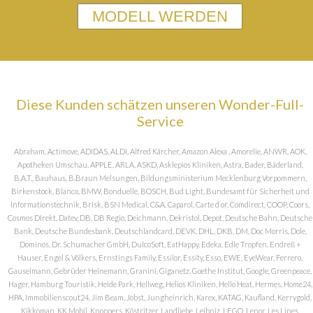
MODELL WERDEN
Diese Kunden schätzen unseren Wonder-Full-
Service
Abraham, Actimove, ADIDAS, ALDI, Alfred Kärcher, Amazon Alexa , Amorelie, ANWR, AOK,
Apotheken Umschau, APPLE, ARLA, ASKD, Asklepios Kliniken, Astra, Bader, Bäderland,
B.A.T., Bauhaus, B.Braun Melsungen, Bildungsministerium Mecklenburg Vorpommern,
Birkenstock, Blanco, BMW, Bonduelle, BOSCH, Bud Light, Bundesamt für Sicherheit und
Informationstechnik, Brisk, BSN Medical, C&A, Caparol, Carte d or, Comdirect, COOP, Coors,
Cosmos DIrekt, Datev, DB, DB Regio, Deichmann, Dekristol, Depot, Deutsche Bahn, Deutsche
Bank, Deutsche Bundesbank, Deutschlandcard, DEVK, DHL, DKB, DM, Doc Morris, Dole,
Dominos, Dr. Schumacher GmbH, DulcoSoft, EatHappy, Edeka, Edle Tropfen, Endreß +
Hauser, Engel & Völkers, Ernstings Family, Essilor, Essity, Esso, EWE, EyeWear, Ferrero,
Gauselmann, Gebrüder Heinemann, Granini, Giganetz, Goethe Institut, Google, Greenpeace,
Hager, Hamburg Touristik, Heide Park, Hellweg, Helios Kliniken, Hello Heat, Hermes, Home24,
HPA, Immobilienscout24, Jim Beam, Jobst, Jungheinrich, Karex, KATAG, Kaufland, Kerrygold,
Kikkoman, KK Mobil, Knoppers, Köstritzer, Landliebe, Leibniz, LEGO, Lenor, Les Lines,