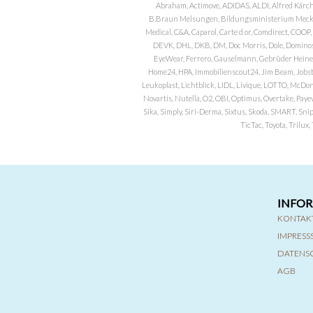
Abraham, Actimove, ADIDAS, ALDI, Alfred Kärch
B.Braun Melsungen, Bildungsministerium Meckle
Medical, C&A, Caparol, Carte d or, Comdirect, CO
DEVK, DHL, DKB, DM, Doc Morris, Dole, Dominos, 
EyeWear, Ferrero, Gauselmann, Gebrüder Heineman
Home24, HPA, Immobilienscout24, Jim Beam, Jobst, 
Leukoplast, Lichtblick, LIDL, Livique, LOTTO, McDo
Novartis, Nutella, O2, OBI, Optimus, Overtake, Paye
Sika, Simply, Siri-Derma, Sixtus, Skoda, SMART, Sni
TicTac, Toyota, Trilu
INFO
KONTAK
IMPRES
DATENS
AGB