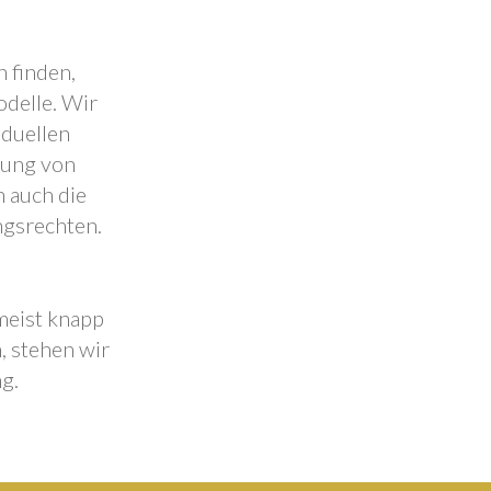
 finden,
odelle. Wir
iduellen
lung von
 auch die
ngsrechten.
 meist knapp
, stehen wir
g.