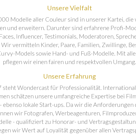
Unsere Vielfalt
00 Modelle aller Couleur sind in unserer Kartei, die 
ren und erweitern. Darunter sind erfahrene Profi-Mo
aces, Influencer, Testimonials, Moderatoren, Sprecher
. Wir vermitteln Kinder, Paare, Familien, Zwillinge, B
urvy-Models sowie Hand- und Fuß-Modelle. Mit all
pflegen wir einen fairen und respektvollen Umgang
Unsere Erfahrung
 steht Wondercast für Professionalität. Internationa
en schätzen unsere umfangreiche Expertise bei Film
- ebenso lokale Start-ups. Da wir die Anforderungen
önnen wir Fotografen, Werbeagenturen, Filmproduze
elle - qualifiziert zu Honorar- und Vertragsgestaltu
egen wir Wert auf Loyalität gegenüber allen Vertrags