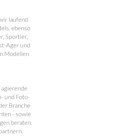
wir laufend
dels, ebenso
, Sportler,
est-Ager und
en Modellen
.
l agierende
- und Foto-
 der Branche
nten - sowie
ngen beraten.
partnern.