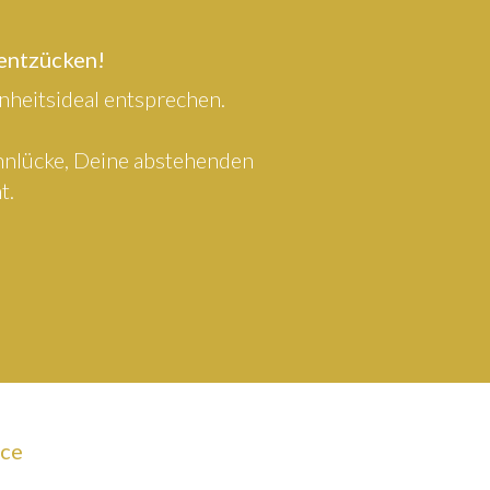
 entzücken!
heitsideal entsprechen.
ahnlücke, Deine abstehenden
t.
ice