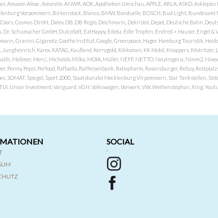
er, Amazon Alexa , Amorelie, ANWR, AOK, Apotheken Umschau, APPLE, ARLA, ASKD, Asklepios Kli
nburg Vorpommern, Birkenstock, Blanco, BMW, Bonduelle, BOSCH, Bud Light, Bundesamt fü
OP, Coors, Cosmos DIrekt, Datev, DB, DB Regio, Deichmann, Dekristol, Depot, Deutsche Bahn, D
Dr. Schumacher GmbH, DulcoSoft, EatHappy, Edeka, Edle Tropfen, Endreß + Hauser, Engel & Völk
n, Granini, Giganetz, Goethe Institut, Google, Greenpeace, Hager, Hamburg Touristik, Heide P
Jungheinrich, Karex, KATAG, Kaufland, Kerrygold, Kikkoman, KK Mobil, Knoppers, Köstritzer, L
nalds, Meßmer, Merci, Michelob, Milka, MOIA, Müller, NEFF, NETTO, Neutrogena, Nimm2, Nivea,
ver, Penny, Pepsi, Perfood, Raffaello, Raiffeisenbank, Ratiopharm, Ravensburger, Rebuy, Restpl
pes, SOMAT, Spiegel, Sport 2000, Staatskanzlei Mecklenburg Virpommern, Star Tankstellen, Siebel
x, TUI, Union Investment, Vanguard, VGH, Volkswagen, Vorwerk, VW, Weihenstephan, Xing, Youtub
RMATIONEN
SOCIAL
T
'
SSUM
CHUTZ