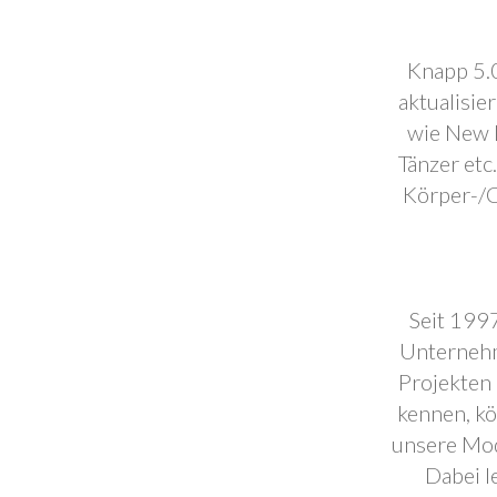
Knapp 5.0
aktualisie
wie New F
Tänzer etc
Körper-/C
Seit 1997
Unternehm
Projekten 
kennen, k
unsere Mod
Dabei l