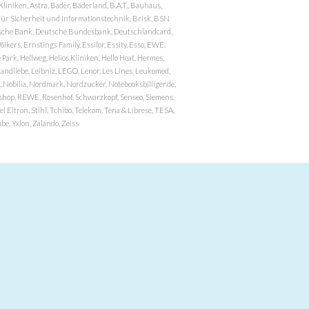
niken, Astra, Bader, Bäderland, B.A.T., Bauhaus,
r Sicherheit und Informationstechnik, Brisk, BSN
eutsche Bank, Deutsche Bundesbank, Deutschlandcard,
ers, Ernstings Family, Essilor, Essity, Esso, EWE,
ark, Hellweg, Helios Kliniken, Hello Heat, Hermes,
andliebe, Leibniz, LEGO, Lenor, Les Lines, Leukomed,
 Nobilia, Nordmark, Nordzucker, Notebooksbilliger.de,
atzshop, REWE, Rosenhof, Schwarzkopf, Senseo, Siemens,
 Eltron, Stihl, Tchibo, Telekom, Tena & Librese, TESA,
e, Yxlon, Zalando, Zeiss