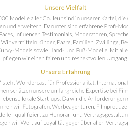
Unsere Vielfalt
00 Modelle aller Couleur sind in unserer Kartei, die 
ren und erweitern. Darunter sind erfahrene Profi-Mo
aces, Influencer, Testimonials, Moderatoren, Sprecher
. Wir vermitteln Kinder, Paare, Familien, Zwillinge, B
urvy-Models sowie Hand- und Fuß-Modelle. Mit all
pflegen wir einen fairen und respektvollen Umgang
Unsere Erfahrung
 steht Wondercast für Professionalität. Internationa
en schätzen unsere umfangreiche Expertise bei Film
- ebenso lokale Start-ups. Da wir die Anforderungen
önnen wir Fotografen, Werbeagenturen, Filmproduze
elle - qualifiziert zu Honorar- und Vertragsgestaltu
egen wir Wert auf Loyalität gegenüber allen Vertrags