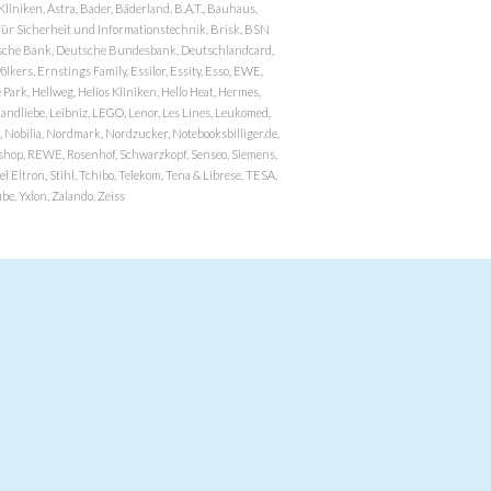
niken, Astra, Bader, Bäderland, B.A.T., Bauhaus,
r Sicherheit und Informationstechnik, Brisk, BSN
eutsche Bank, Deutsche Bundesbank, Deutschlandcard,
ers, Ernstings Family, Essilor, Essity, Esso, EWE,
ark, Hellweg, Helios Kliniken, Hello Heat, Hermes,
andliebe, Leibniz, LEGO, Lenor, Les Lines, Leukomed,
 Nobilia, Nordmark, Nordzucker, Notebooksbilliger.de,
atzshop, REWE, Rosenhof, Schwarzkopf, Senseo, Siemens,
 Eltron, Stihl, Tchibo, Telekom, Tena & Librese, TESA,
e, Yxlon, Zalando, Zeiss