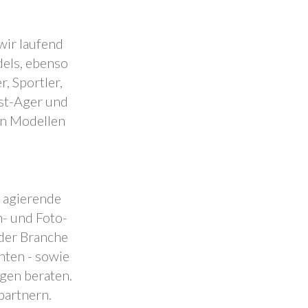
wir laufend
dels, ebenso
, Sportler,
est-Ager und
en Modellen
.
l agierende
- und Foto-
 der Branche
nten - sowie
ngen beraten.
partnern.