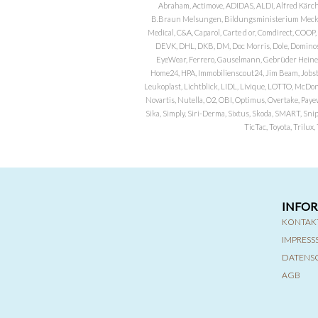
Abraham, Actimove, ADIDAS, ALDI, Alfred Kärch
B.Braun Melsungen, Bildungsministerium Meckle
Medical, C&A, Caparol, Carte d or, Comdirect, CO
DEVK, DHL, DKB, DM, Doc Morris, Dole, Dominos, 
EyeWear, Ferrero, Gauselmann, Gebrüder Heineman
Home24, HPA, Immobilienscout24, Jim Beam, Jobst, 
Leukoplast, Lichtblick, LIDL, Livique, LOTTO, McDo
Novartis, Nutella, O2, OBI, Optimus, Overtake, Paye
Sika, Simply, Siri-Derma, Sixtus, Skoda, SMART, Sni
TicTac, Toyota, Trilu
INFO
KONTAK
IMPRES
DATENS
AGB