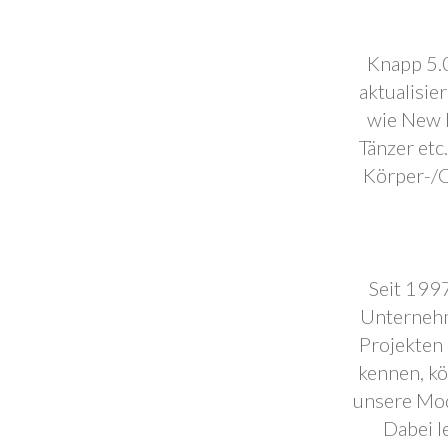
Knapp 5.0
aktualisie
wie New F
Tänzer etc
Körper-/C
Seit 1997
Unternehm
Projekten 
kennen, k
unsere Mod
Dabei l