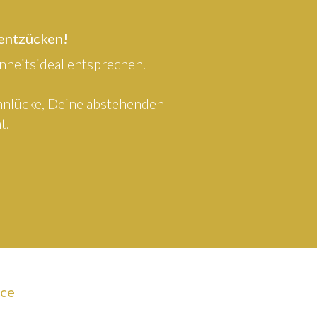
 entzücken!
heitsideal entsprechen.
ahnlücke, Deine abstehenden
t.
ice