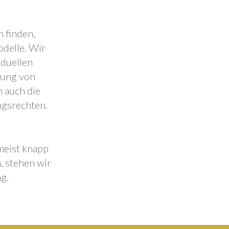
 finden,
odelle. Wir
iduellen
lung von
 auch die
ngsrechten.
 meist knapp
, stehen wir
g.