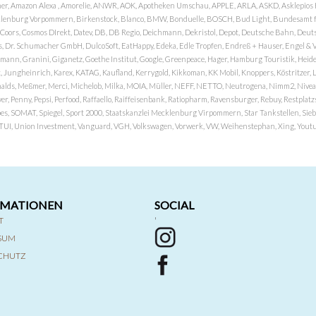
er, Amazon Alexa , Amorelie, ANWR, AOK, Apotheken Umschau, APPLE, ARLA, ASKD, Asklepios Kli
nburg Vorpommern, Birkenstock, Blanco, BMW, Bonduelle, BOSCH, Bud Light, Bundesamt fü
OP, Coors, Cosmos DIrekt, Datev, DB, DB Regio, Deichmann, Dekristol, Depot, Deutsche Bahn, D
Dr. Schumacher GmbH, DulcoSoft, EatHappy, Edeka, Edle Tropfen, Endreß + Hauser, Engel & Völk
n, Granini, Giganetz, Goethe Institut, Google, Greenpeace, Hager, Hamburg Touristik, Heide P
Jungheinrich, Karex, KATAG, Kaufland, Kerrygold, Kikkoman, KK Mobil, Knoppers, Köstritzer, L
nalds, Meßmer, Merci, Michelob, Milka, MOIA, Müller, NEFF, NETTO, Neutrogena, Nimm2, Nivea,
ver, Penny, Pepsi, Perfood, Raffaello, Raiffeisenbank, Ratiopharm, Ravensburger, Rebuy, Restpl
pes, SOMAT, Spiegel, Sport 2000, Staatskanzlei Mecklenburg Virpommern, Star Tankstellen, Siebel
x, TUI, Union Investment, Vanguard, VGH, Volkswagen, Vorwerk, VW, Weihenstephan, Xing, Youtub
RMATIONEN
SOCIAL
T
'
SSUM
CHUTZ