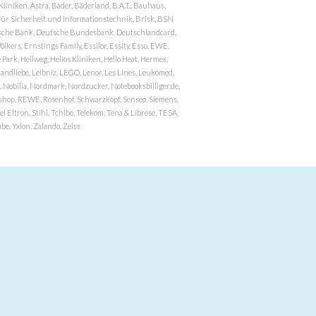
niken, Astra, Bader, Bäderland, B.A.T., Bauhaus,
r Sicherheit und Informationstechnik, Brisk, BSN
eutsche Bank, Deutsche Bundesbank, Deutschlandcard,
ers, Ernstings Family, Essilor, Essity, Esso, EWE,
ark, Hellweg, Helios Kliniken, Hello Heat, Hermes,
andliebe, Leibniz, LEGO, Lenor, Les Lines, Leukomed,
 Nobilia, Nordmark, Nordzucker, Notebooksbilliger.de,
atzshop, REWE, Rosenhof, Schwarzkopf, Senseo, Siemens,
 Eltron, Stihl, Tchibo, Telekom, Tena & Librese, TESA,
e, Yxlon, Zalando, Zeiss