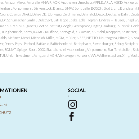
er, Amazon Alexa , Amorelie, ANWR, AOK, Apotheken Umschau, APPLE, ARLA, ASKD, Asklepios Kli
nburg Vorpommern, Birkenstock, Blanco, BMW, Bonduelle, BOSCH, Bud Light, Bundesamt fü
OP, Coors, Cosmos DIrekt, Datev, DB, DB Regio, Deichmann, Dekristol, Depot, Deutsche Bahn, D
Dr. Schumacher GmbH, DulcoSoft, EatHappy, Edeka, Edle Tropfen, Endreß + Hauser, Engel & Völk
n, Granini, Giganetz, Goethe Institut, Google, Greenpeace, Hager, Hamburg Touristik, Heide P
Jungheinrich, Karex, KATAG, Kaufland, Kerrygold, Kikkoman, KK Mobil, Knoppers, Köstritzer, L
nalds, Meßmer, Merci, Michelob, Milka, MOIA, Müller, NEFF, NETTO, Neutrogena, Nimm2, Nivea,
ver, Penny, Pepsi, Perfood, Raffaello, Raiffeisenbank, Ratiopharm, Ravensburger, Rebuy, Restpl
pes, SOMAT, Spiegel, Sport 2000, Staatskanzlei Mecklenburg Virpommern, Star Tankstellen, Siebel
x, TUI, Union Investment, Vanguard, VGH, Volkswagen, Vorwerk, VW, Weihenstephan, Xing, Youtub
RMATIONEN
SOCIAL
T
'
SSUM
CHUTZ