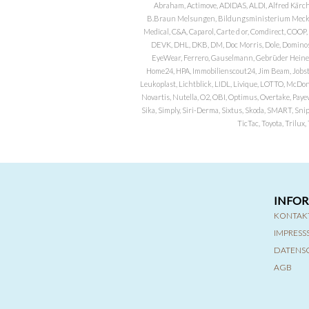
Abraham, Actimove, ADIDAS, ALDI, Alfred Kärch
B.Braun Melsungen, Bildungsministerium Meckle
Medical, C&A, Caparol, Carte d or, Comdirect, CO
DEVK, DHL, DKB, DM, Doc Morris, Dole, Dominos, 
EyeWear, Ferrero, Gauselmann, Gebrüder Heineman
Home24, HPA, Immobilienscout24, Jim Beam, Jobst, 
Leukoplast, Lichtblick, LIDL, Livique, LOTTO, McDo
Novartis, Nutella, O2, OBI, Optimus, Overtake, Paye
Sika, Simply, Siri-Derma, Sixtus, Skoda, SMART, Sni
TicTac, Toyota, Trilu
INFO
KONTAK
IMPRES
DATENS
AGB