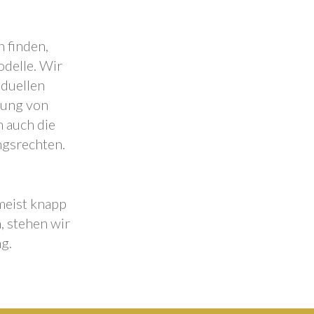
 finden,
odelle. Wir
iduellen
lung von
 auch die
ngsrechten.
 meist knapp
, stehen wir
g.