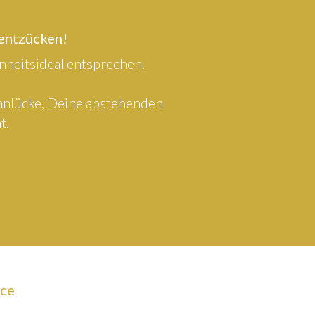
 entzücken!
heitsideal entsprechen.
ahnlücke, Deine abstehenden
t.
ice