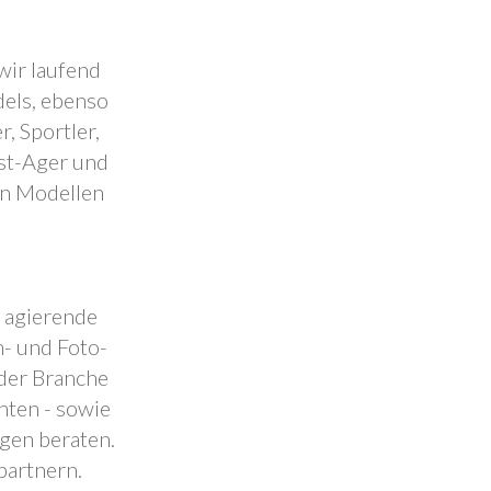
wir laufend
dels, ebenso
, Sportler,
est-Ager und
en Modellen
.
l agierende
- und Foto-
 der Branche
nten - sowie
ngen beraten.
partnern.