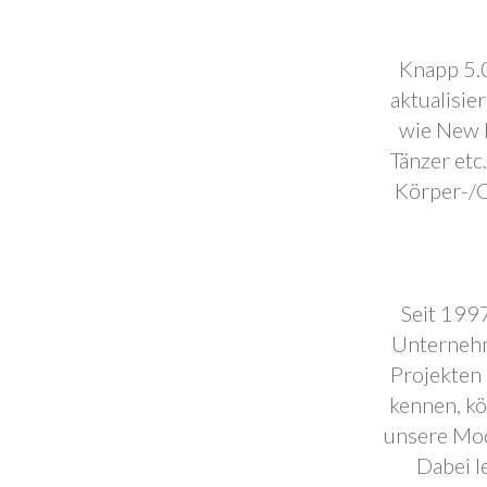
Knapp 5.0
aktualisie
wie New F
Tänzer etc
Körper-/C
Seit 1997
Unternehm
Projekten 
kennen, k
unsere Mod
Dabei l