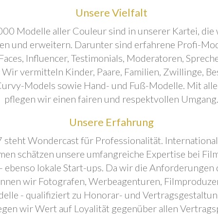
Unsere Vielfalt
00 Modelle aller Couleur sind in unserer Kartei, die 
ren und erweitern. Darunter sind erfahrene Profi-Mo
aces, Influencer, Testimonials, Moderatoren, Sprecher
. Wir vermitteln Kinder, Paare, Familien, Zwillinge, B
urvy-Models sowie Hand- und Fuß-Modelle. Mit all
pflegen wir einen fairen und respektvollen Umgang
Unsere Erfahrung
 steht Wondercast für Professionalität. Internationa
en schätzen unsere umfangreiche Expertise bei Film
- ebenso lokale Start-ups. Da wir die Anforderungen
önnen wir Fotografen, Werbeagenturen, Filmproduze
elle - qualifiziert zu Honorar- und Vertragsgestaltu
egen wir Wert auf Loyalität gegenüber allen Vertrags